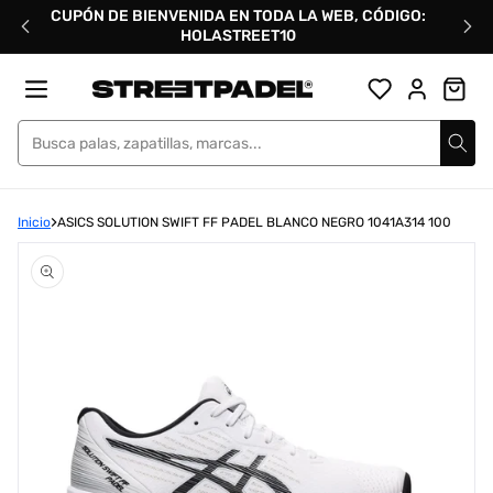
Ir
CUPÓN DE BIENVENIDA EN TODA LA WEB, CÓDIGO:
directamente
HOLASTREET10
al
contenido
Street Padel
Inicio
ASICS SOLUTION SWIFT FF PADEL BLANCO NEGRO 1041A314 100
Abrir
elemento
multimedia
1
en
una
ventana
modal