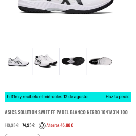
e 6h 31m y recíbelo el miércoles 12 de agosto
Haz tu pedido an
ASICS SOLUTION SWIFT FF PADEL BLANCO NEGRO 1041A314 100
Precio
Precio
119,95 €
74,95 €
Ahorras 45,00 €
habitual
de
oferta