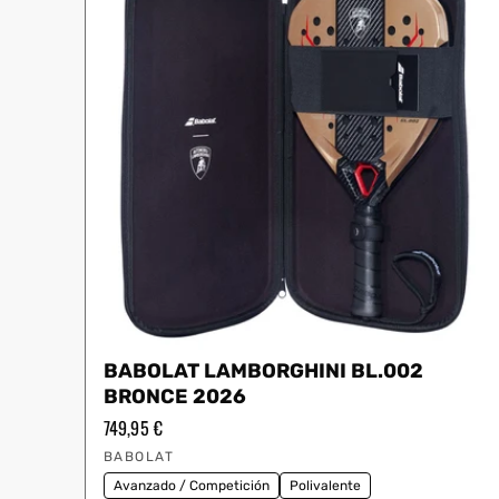
BABOLAT LAMBORGHINI BL.002
BRONCE 2026
Precio
749,95 €
habitual
Proveedor:
BABOLAT
Avanzado / Competición
Polivalente