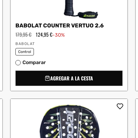
BABOLAT COUNTER VERTUO 2.6
Precio
179,95 €
Precio
124,95 €
-30%
habitual
de
Proveedor:
oferta
BABOLAT
Control
Comparar
AGREGAR A LA CESTA