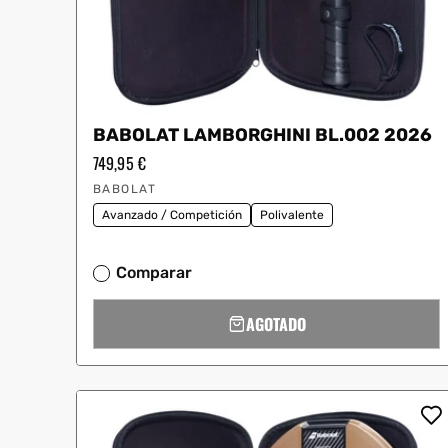
BABOLAT LAMBORGHINI BL.002 2026
Precio
749,95 €
habitual
Proveedor:
BABOLAT
Avanzado / Competición
Polivalente
Comparar
AGOTADO