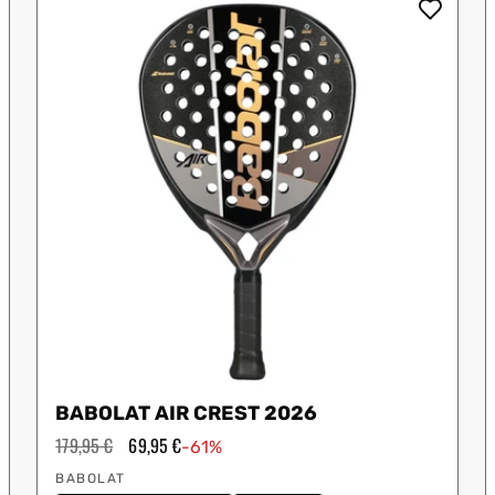
 Shot
K-Swiss
Kombat
Munich
S
BABOLAT AIR CREST 2026
Precio
179,95 €
Precio
69,95 €
-61%
habitual
de
Proveedor:
oferta
BABOLAT