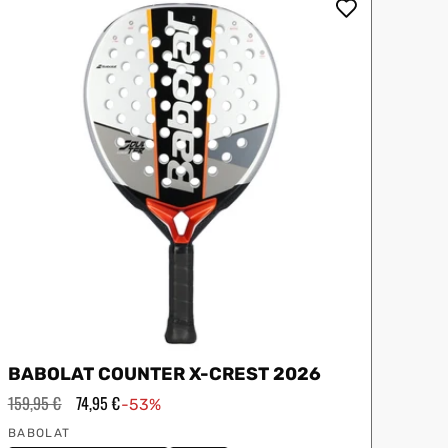
iux
Slazenger
Wilson
BABOLAT COUNTER X-CREST 2026
Precio
159,95 €
Precio
74,95 €
-53%
habitual
de
Proveedor:
oferta
BABOLAT