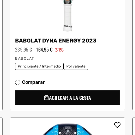
BABOLAT DYNA ENERGY 2023
Precio
239,95 €
Precio
164,95 €
-31%
habitual
de
Proveedor:
oferta
BABOLAT
Principiante / Intermedio
Polivalente
Comparar
AGREGAR A LA CESTA