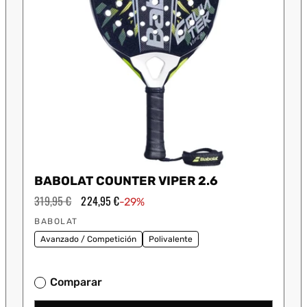
BABOLAT COUNTER VIPER 2.6
Precio
319,95 €
Precio
224,95 €
-29%
habitual
de
Proveedor:
oferta
BABOLAT
Avanzado / Competición
Polivalente
Comparar