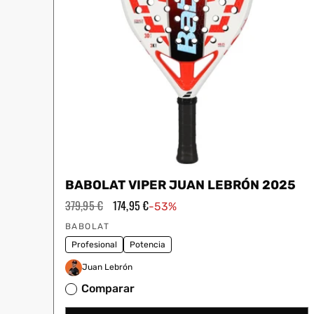
BABOLAT VIPER JUAN LEBRÓN 2025
Precio
379,95 €
Precio
174,95 €
-53%
habitual
de
Proveedor:
oferta
BABOLAT
Profesional
Potencia
Juan Lebrón
Comparar