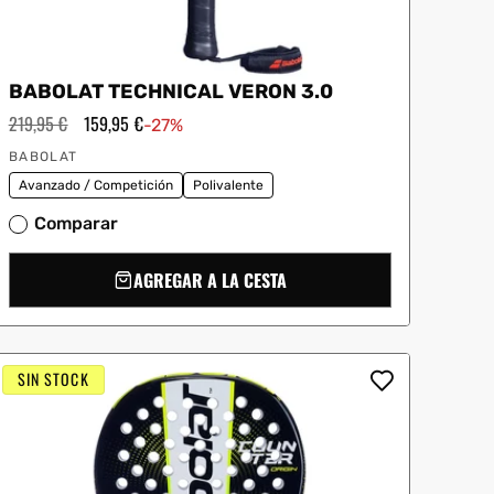
BABOLAT TECHNICAL VERON 3.0
Precio
219,95 €
Precio
159,95 €
-27%
habitual
de
Proveedor:
oferta
BABOLAT
Avanzado / Competición
Polivalente
Comparar
AGREGAR A LA CESTA
SIN STOCK