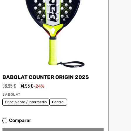
BABOLAT COUNTER ORIGIN 2025
Precio
98,95 €
Precio
74,95 €
-24%
habitual
de
Proveedor:
oferta
BABOLAT
Principiante / Intermedio
Control
Comparar