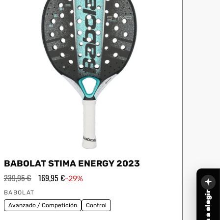
BABOLAT STIMA ENERGY 2023
Precio
239,95 €
Precio
169,95 €
-29%
habitual
de
Proveedor:
oferta
BABOLAT
Avanzado / Competición
Control