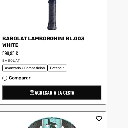
BABOLAT LAMBORGHINI BL.003
WHITE
Precio
599,95 €
habitual
Proveedor:
BABOLAT
Avanzado / Competición
Potencia
Comparar
AGREGAR A LA CESTA