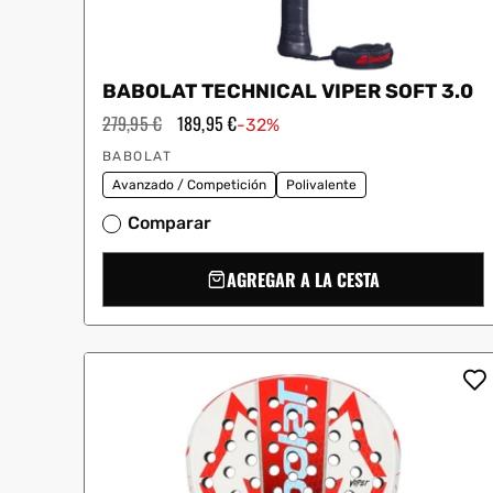
BABOLAT TECHNICAL VIPER SOFT 3.0
Precio
279,95 €
Precio
189,95 €
-32%
habitual
de
Proveedor:
oferta
BABOLAT
Avanzado / Competición
Polivalente
Comparar
AGREGAR A LA CESTA