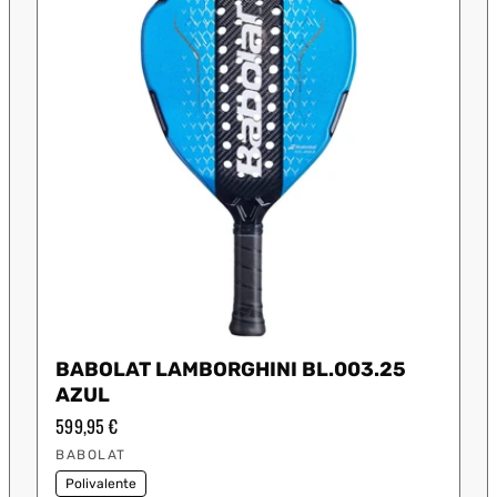
BABOLAT LAMBORGHINI BL.003.25
AZUL
Precio
599,95 €
habitual
Proveedor:
BABOLAT
Polivalente