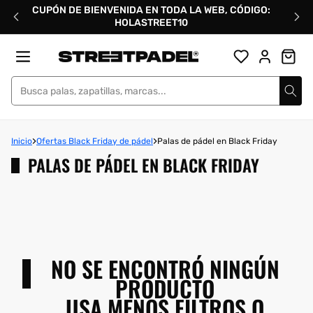
Ir
CUPÓN DE BIENVENIDA EN TODA LA WEB, CÓDIGO:
directamente
HOLASTREET10
al
contenido
Street Padel
Inicio
Ofertas Black Friday de pádel
Palas de pádel en Black Friday
PALAS DE PÁDEL EN BLACK FRIDAY
NO SE ENCONTRÓ NINGÚN
PRODUCTO
USA MENOS FILTROS O