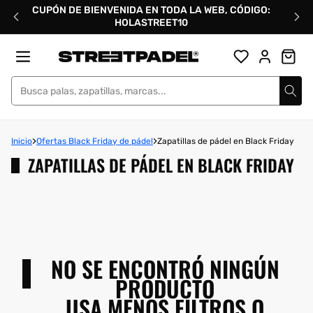
Ir
CUPÓN DE BIENVENIDA EN TODA LA WEB, CÓDIGO:
directamente
HOLASTREET10
al
contenido
Street Padel
Inicio
Ofertas Black Friday de pádel
Zapatillas de pádel en Black Friday
ZAPATILLAS DE PÁDEL EN BLACK FRIDAY
NO SE ENCONTRÓ NINGÚN
PRODUCTO
USA MENOS FILTROS O