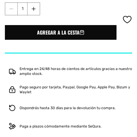
disponible
Reducir
Aumentar
cantidad
cantidad
para
para
CAMISETA
CAMISETA
AGREGAR A LA CESTA
MIZUNO
MIZUNO
TEAM
TEAM
TRAD
TRAD
SHUKYU
SHUKYU
JUNIOR
JUNIOR
AZUL/AMARILLO
AZUL/AMARILLO
Entrega en 24/48 horas de cientos de artículos gracias a nuestro
amplio stock.
Pago seguro por tarjeta, Paypal, Google Pay, Apple Pay, Bizum y
Waylet
Dispondrás hasta 30 días para la devolución tu compra.
Paga a plazos cómodamente mediante SeQura.