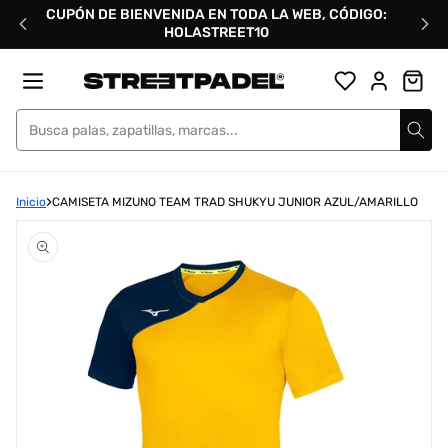
Ir
CUPÓN DE BIENVENIDA EN TODA LA WEB, CÓDIGO:
directamente
HOLASTREET10
al
contenido
Street Padel
Inicio
CAMISETA MIZUNO TEAM TRAD SHUKYU JUNIOR AZUL/AMARILLO
Abrir
elemento
multimedia
1
en
una
ventana
modal