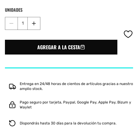
YELLOW
o
o
o
agotada
agotada
UNIDADES
no
no
no
o
o
disponible
disponible
disponible
no
no
Reducir
Aumentar
disponible
disponible
cantidad
cantidad
para
para
CHAQUETA
CHAQUETA
AGREGAR A LA CESTA
MIZUNO
MIZUNO
TEAM
TEAM
CORE
CORE
TRN
TRN
UNISEX
UNISEX
VERDE
VERDE
Entrega en 24/48 horas de cientos de artículos gracias a nuestro
amplio stock.
Pago seguro por tarjeta, Paypal, Google Pay, Apple Pay, Bizum y
Waylet
Dispondrás hasta 30 días para la devolución tu compra.