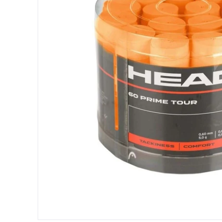
Protectores
Faldas
Drop Shot
Drop
Leggins
Pantalones
Polos
Ropa interior
Sudaderas
Vestidos