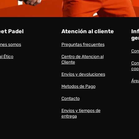
eet Padel
Atención al cliente
In
ge
énes somos
Preguntas frecuentes
Con
l Ético
Centro de Atencion al
Cliente
Con
coo
Envíos y devoluciones
Áre
Metodos de Pago
Contacto
Envios y tiempos de
entrega