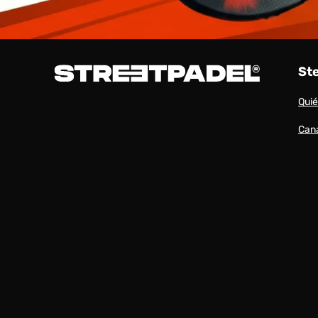
St
Qui
Cana