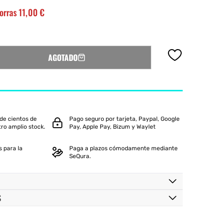
orras 11,00 €
iux
Slazenger
Wilson
AGOTADO
de cientos de
Pago seguro por tarjeta, Paypal, Google
PS
tro amplio stock.
Pay, Apple Pay, Bizum y Waylet
 para la
Paga a plazos cómodamente mediante
SeQura.
S