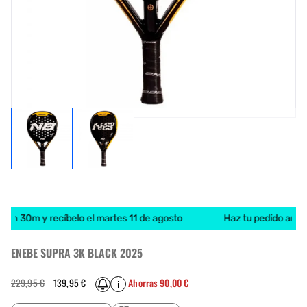
 8h 30m y recíbelo el martes 11 de agosto
Haz tu pedido antes 
ENEBE SUPRA 3K BLACK 2025
Precio
Precio
229,95 €
139,95 €
Ahorras 90,00 €
i
habitual
de
oferta