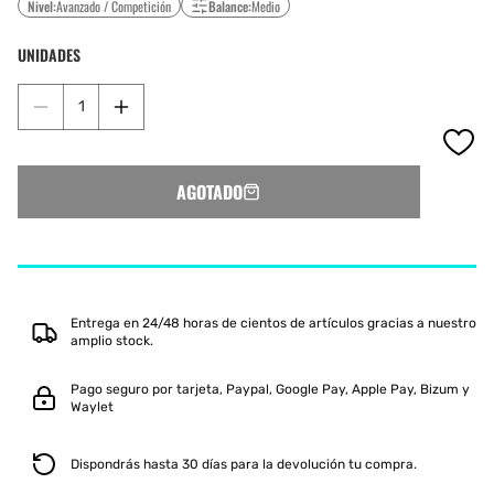
Nivel:
Avanzado / Competición
Balance:
Medio
UNIDADES
Reducir
Aumentar
cantidad
cantidad
para
para
ENEBE
ENEBE
AGOTADO
SUPRA
SUPRA
3K
3K
BLACK
BLACK
2025
2025
Entrega en 24/48 horas de cientos de artículos gracias a nuestro
amplio stock.
Pago seguro por tarjeta, Paypal, Google Pay, Apple Pay, Bizum y
Waylet
Dispondrás hasta 30 días para la devolución tu compra.