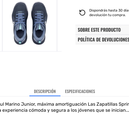
AZUL
AZUL
MARINO
MARINO
Dispondrás hasta 30 días
JUNIOR
JUNIOR
devolución tu compra.
275406
275406
SOBRE ESTE PRODUCTO
POLÍTICA DE DEVOLUCIONE
DESCRIPCIÓN
ESPECIFICACIONES
ul Marino Junior, máxima amortiguación Las Zapatillas Sprin
 experiencia cómoda y segura a los jóvenes que se inician..