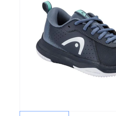
Protectores
Faldas
Drop Shot
Drop
Leggins
Pantalones
Polos
Ropa interior
Sudaderas
Vestidos