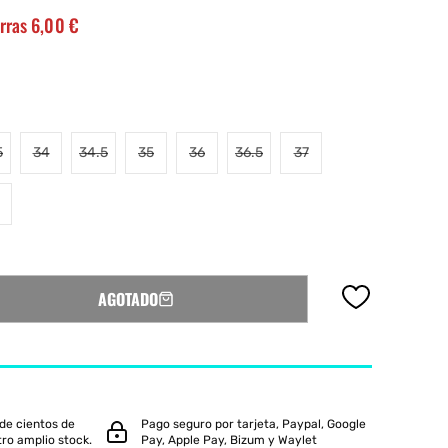
rras 6,00 €
oftee
Slazenger
Variante
Variante
Variante
Variante
5
34
34.5
35
36
36.5
37
ariante
agotada
Variante
agotada
agotada
Variante
agotada
gotada
o
agotada
o
o
agotada
o
Variante
no
o
no
no
o
no
agotada
le
o
disponible
no
disponible
disponible
no
disponible
o
isponible
disponible
disponible
no
le
disponible
AGOTADO
de cientos de
Pago seguro por tarjeta, Paypal, Google
tro amplio stock.
Pay, Apple Pay, Bizum y Waylet