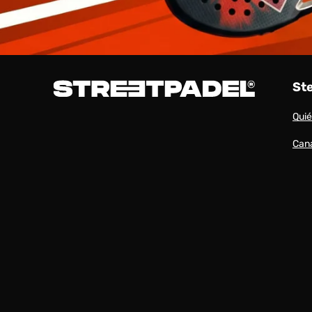
St
Qui
Cana