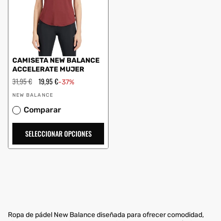
CAMISETA NEW BALANCE
ACCELERATE MUJER
Precio
31,95 €
Precio
19,95 €
-37%
habitual
de
Proveedor:
oferta
NEW BALANCE
Comparar
SELECCIONAR OPCIONES
Ropa de pádel New Balance diseñada para ofrecer comodidad,