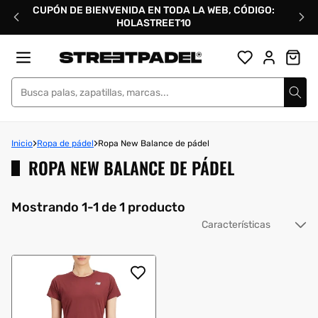
Ir
CUPÓN DE BIENVENIDA EN TODA LA WEB, CÓDIGO:
directamente
HOLASTREET10
al
contenido
Street Padel
Inicio
Ropa de pádel
Ropa New Balance de pádel
ROPA NEW BALANCE DE PÁDEL
Mostrando 1-1 de 1 producto
Or
po