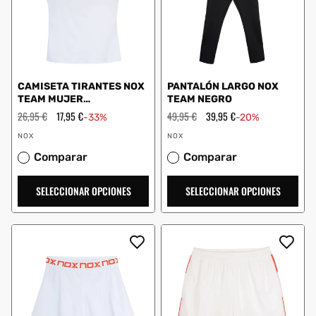
CAMISETA TIRANTES NOX
PANTALÓN LARGO NOX
TEAM MUJER
TEAM NEGRO
BLANCO/ROJO
Precio
26,95 €
Precio
17,95 €
Precio
49,95 €
Precio
39,95 €
-33%
-20%
habitual
de
habitual
de
Proveedor:
Proveedor:
oferta
oferta
NOX
NOX
Comparar
Comparar
SELECCIONAR OPCIONES
SELECCIONAR OPCIONES