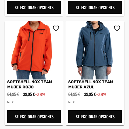
SELECCIONAR OPCIONES
SELECCIONAR OPCIONES
SOFTSHELL NOX TEAM
SOFTSHELL NOX TEAM
MUJER ROJO
MUJER AZUL
Precio
64,95 €
Precio
39,95 €
Precio
64,95 €
Precio
39,95 €
-38%
-38%
habitual
de
habitual
de
Proveedor:
Proveedor:
oferta
oferta
NOX
NOX
SELECCIONAR OPCIONES
SELECCIONAR OPCIONES