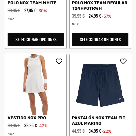
POLO NOX TEAM WHITE
POLO NOX TEAM REGULAR
T24HPOTRWH
Precio
39,95 €
Precio
27,95 €
-30%
habitual
de
Precio
39,95 €
Precio
24,95 €
-37%
Proveedor:
oferta
habitual
de
NOX
Proveedor:
oferta
NOX
SELECCIONAR OPCIONES
SELECCIONAR OPCIONES
VESTIDO NOX PRO
PANTALÓN NOX TEAM FIT
AZUL MARINO
Precio
69,95 €
Precio
39,95 €
-42%
habitual
de
Precio
44,95 €
Precio
34,95 €
-22%
Proveedor:
oferta
habitual
de
NOX