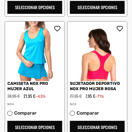
SELECCIONAR OPCIONES
SELECCIONAR OPCIONES
CAMISETA NOX PRO
SUJETADOR DEPORTIVO
MUJER AZUL
NOX PRO MUJER ROSA
Precio
38,95 €
Precio
21,95 €
Precio
27,95 €
Precio
7,95 €
-43%
-71%
habitual
de
habitual
de
Proveedor:
Proveedor:
oferta
oferta
NOX
NOX
Comparar
Comparar
SELECCIONAR OPCIONES
SELECCIONAR OPCIONES