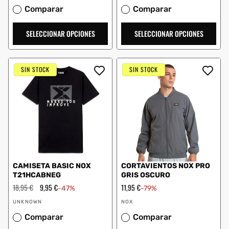
Comparar
Comparar
SELECCIONAR OPCIONES
SELECCIONAR OPCIONES
SIN STOCK
SIN STOCK
CAMISETA BASIC NOX
CORTAVIENTOS NOX PRO
T21HCABNEG
GRIS OSCURO
Precio
18,95 €
Precio
9,95 €
Precio
11,95 €
-47%
-79%
habitual
de
de
Proveedor:
Proveedor:
oferta
oferta
UNKNOWN
NOX
Comparar
Comparar