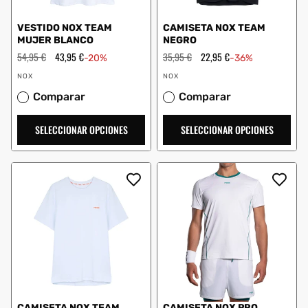
VESTIDO NOX TEAM
CAMISETA NOX TEAM
MUJER BLANCO
NEGRO
Precio
54,95 €
Precio
43,95 €
Precio
35,95 €
Precio
22,95 €
-20%
-36%
habitual
de
habitual
de
Proveedor:
Proveedor:
oferta
oferta
NOX
NOX
Comparar
Comparar
SELECCIONAR OPCIONES
SELECCIONAR OPCIONES
CAMISETA NOX TEAM
CAMISETA NOX PRO