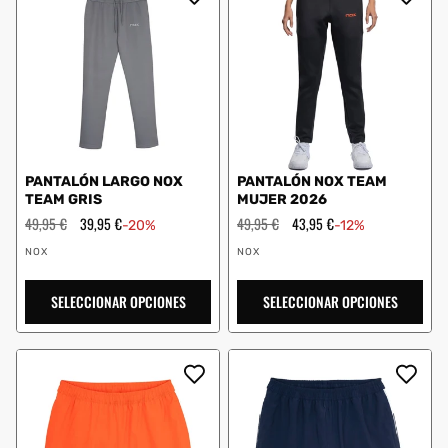
PANTALÓN LARGO NOX
PANTALÓN NOX TEAM
TEAM GRIS
MUJER 2026
Precio
49,95 €
Precio
39,95 €
Precio
49,95 €
Precio
43,95 €
-20%
-12%
habitual
de
habitual
de
Proveedor:
Proveedor:
oferta
oferta
NOX
NOX
SELECCIONAR OPCIONES
SELECCIONAR OPCIONES