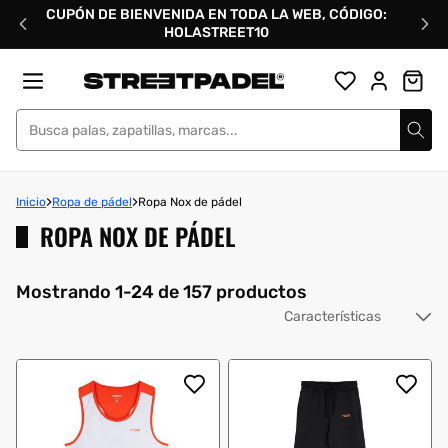
Ir
CUPÓN DE BIENVENIDA EN TODA LA WEB, CÓDIGO:
directamente
HOLASTREET10
al
contenido
Street Padel
Inicio
Ropa de pádel
Ropa Nox de pádel
ROPA NOX DE PÁDEL
Mostrando 1-24 de 157 productos
Or
po