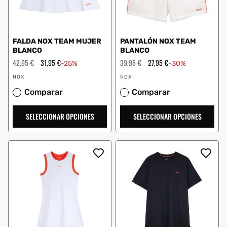
FALDA NOX TEAM MUJER
PANTALÓN NOX TEAM
BLANCO
BLANCO
Precio
42,95 €
Precio
31,95 €
Precio
39,95 €
Precio
27,95 €
-25%
-30%
habitual
de
habitual
de
Proveedor:
Proveedor:
oferta
oferta
NOX
NOX
Comparar
Comparar
SELECCIONAR OPCIONES
SELECCIONAR OPCIONES