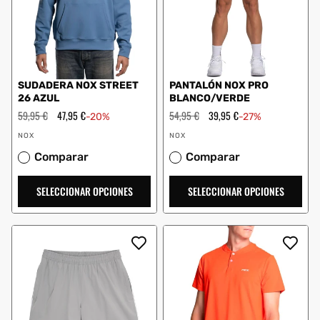
SUDADERA NOX STREET
PANTALÓN NOX PRO
26 AZUL
BLANCO/VERDE
Precio
59,95 €
Precio
47,95 €
Precio
54,95 €
Precio
39,95 €
-20%
-27%
habitual
de
habitual
de
Proveedor:
Proveedor:
oferta
oferta
NOX
NOX
Comparar
Comparar
SELECCIONAR OPCIONES
SELECCIONAR OPCIONES