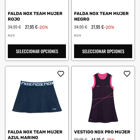
FALDA NOX TEAM MUJER
FALDA NOX TEAM MUJER
ROJO
NEGRO
Precio
34,95 €
Precio
27,95 €
Precio
34,95 €
Precio
27,95 €
-20%
-20%
habitual
de
habitual
de
Proveedor:
Proveedor:
oferta
oferta
NOX
NOX
SELECCIONAR OPCIONES
SELECCIONAR OPCIONES
FALDA NOX TEAM MUJER
VESTIDO NOX PRO MUJER
AZUL MARINO
Precio
69,95 €
Precio
44,95 €