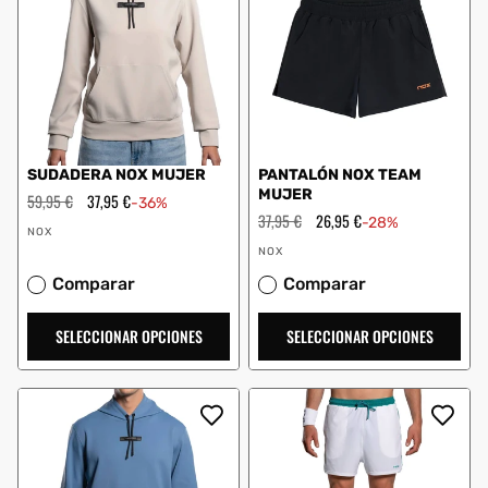
SUDADERA NOX MUJER
PANTALÓN NOX TEAM
MUJER
Precio
59,95 €
Precio
37,95 €
-36%
habitual
de
Precio
37,95 €
Precio
26,95 €
-28%
Proveedor:
oferta
habitual
de
NOX
Proveedor:
oferta
NOX
Comparar
Comparar
SELECCIONAR OPCIONES
SELECCIONAR OPCIONES