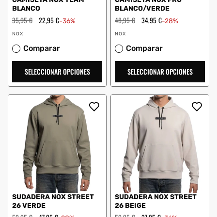
BLANCO
BLANCO/VERDE
Precio
35,95 €
Precio
22,95 €
Precio
48,95 €
Precio
34,95 €
-36%
-28%
habitual
de
habitual
de
Proveedor:
Proveedor:
oferta
oferta
NOX
NOX
Comparar
Comparar
SELECCIONAR OPCIONES
SELECCIONAR OPCIONES
SUDADERA NOX STREET
SUDADERA NOX STREET
26 VERDE
26 BEIGE