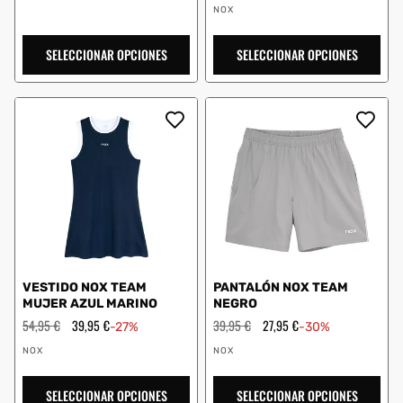
Proveedor:
oferta
NOX
SELECCIONAR OPCIONES
SELECCIONAR OPCIONES
VESTIDO NOX TEAM
PANTALÓN NOX TEAM
MUJER AZUL MARINO
NEGRO
Precio
54,95 €
Precio
39,95 €
Precio
39,95 €
Precio
27,95 €
-27%
-30%
habitual
de
habitual
de
Proveedor:
Proveedor:
oferta
oferta
NOX
NOX
SELECCIONAR OPCIONES
SELECCIONAR OPCIONES