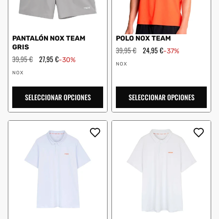
PANTALÓN NOX TEAM
POLO NOX TEAM
GRIS
Precio
39,95 €
Precio
24,95 €
-37%
habitual
de
Precio
39,95 €
Precio
27,95 €
-30%
Proveedor:
oferta
habitual
de
NOX
Proveedor:
oferta
NOX
SELECCIONAR OPCIONES
SELECCIONAR OPCIONES