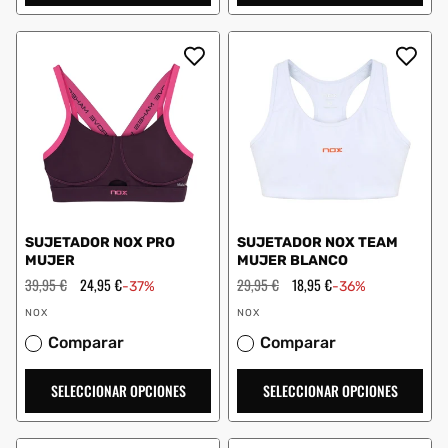
SUJETADOR NOX PRO
SUJETADOR NOX TEAM
MUJER
MUJER BLANCO
Precio
39,95 €
Precio
24,95 €
Precio
29,95 €
Precio
18,95 €
-37%
-36%
habitual
de
habitual
de
Proveedor:
Proveedor:
oferta
oferta
NOX
NOX
Comparar
Comparar
SELECCIONAR OPCIONES
SELECCIONAR OPCIONES