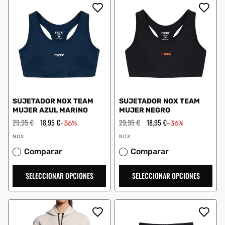
SUJETADOR NOX TEAM
SUJETADOR NOX TEAM
MUJER AZUL MARINO
MUJER NEGRO
Precio
29,95 €
Precio
18,95 €
Precio
29,95 €
Precio
18,95 €
-36%
-36%
habitual
de
habitual
de
Proveedor:
Proveedor:
oferta
oferta
NOX
NOX
Comparar
Comparar
SELECCIONAR OPCIONES
SELECCIONAR OPCIONES