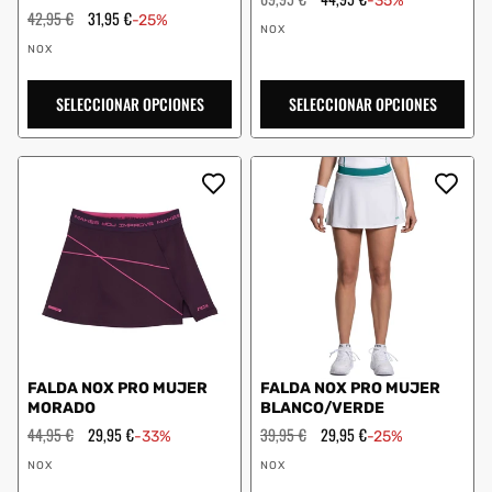
-35%
habitual
de
Precio
42,95 €
Precio
31,95 €
-25%
Proveedor:
oferta
habitual
de
NOX
Proveedor:
oferta
NOX
SELECCIONAR OPCIONES
SELECCIONAR OPCIONES
FALDA NOX PRO MUJER
FALDA NOX PRO MUJER
MORADO
BLANCO/VERDE
Precio
44,95 €
Precio
29,95 €
Precio
39,95 €
Precio
29,95 €
-33%
-25%
habitual
de
habitual
de
Proveedor:
Proveedor:
oferta
oferta
NOX
NOX