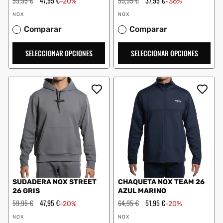
Precio
59,95 €
Precio
47,95 €
Precio
59,95 €
Precio
37,95 €
-20%
-36%
habitual
de
habitual
de
Proveedor:
Proveedor:
oferta
oferta
NOX
NOX
Comparar
Comparar
SELECCIONAR OPCIONES
SELECCIONAR OPCIONES
SUDADERA NOX STREET
CHAQUETA NOX TEAM 26
26 GRIS
AZUL MARINO
Precio
59,95 €
Precio
47,95 €
Precio
64,95 €
Precio
51,95 €
-20%
-20%
habitual
de
habitual
de
Proveedor:
Proveedor:
oferta
oferta
NOX
NOX