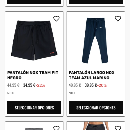
PANTALÓN NOX TEAM FIT
PANTALÓN LARGO NOX
NEGRO
TEAM AZUL MARINO
Precio
44,95 €
Precio
34,95 €
Precio
49,95 €
Precio
39,95 €
-22%
-20%
habitual
de
habitual
de
Proveedor:
Proveedor:
oferta
oferta
NOX
NOX
SELECCIONAR OPCIONES
SELECCIONAR OPCIONES