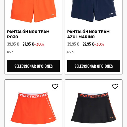
PANTALÓN NOX TEAM
PANTALÓN NOX TEAM
ROJO
AZUL MARINO
Precio
39,95 €
Precio
27,95 €
Precio
39,95 €
Precio
27,95 €
-30%
-30%
habitual
de
habitual
de
Proveedor:
Proveedor:
oferta
oferta
NOX
NOX
SELECCIONAR OPCIONES
SELECCIONAR OPCIONES