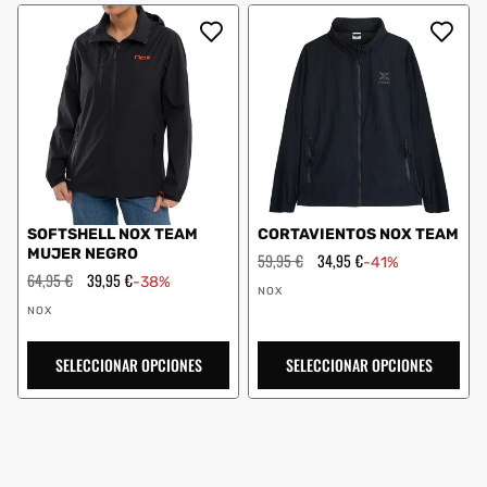
SOFTSHELL NOX TEAM
CORTAVIENTOS NOX TEAM
MUJER NEGRO
Precio
59,95 €
Precio
34,95 €
-41%
habitual
de
Precio
64,95 €
Precio
39,95 €
-38%
Proveedor:
oferta
habitual
de
NOX
Proveedor:
oferta
NOX
SELECCIONAR OPCIONES
SELECCIONAR OPCIONES