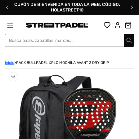
Ir
CUPÓN DE BIENVENIDA EN TODA LA WEB, CÓDIGO:
directamente
HOLASTREET10
al
contenido
Street Padel
Inicio
PACK BULLPADEL XPLO MOCHILA AVANT 2 DRY GRIP
Abrir
elemento
multimedia
1
en
una
ventana
modal