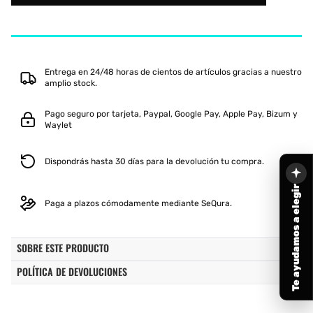
XPLO
XPLO
MOCHILA
MOCHILA
AVANT
AVANT
2
2
DRY
DRY
GRIP
GRIP
Entrega en 24/48 horas de cientos de artículos gracias a nuestro
amplio stock.
Pago seguro por tarjeta, Paypal, Google Pay, Apple Pay, Bizum y
Waylet
Dispondrás hasta 30 días para la devolución tu compra.
Te ayudamos a elegir
Paga a plazos cómodamente mediante SeQura.
SOBRE ESTE PRODUCTO
POLÍTICA DE DEVOLUCIONES