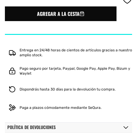
para
para
ROLLO
ROLLO
AGREGAR A LA CESTA
DE
DE
CINTA
CINTA
PROTECTORA
PROTECTORA
TECNIFIBRE
TECNIFIBRE
50M
50M
Entrega en 24/48 horas de cientos de artículos gracias a nuestro
amplio stock.
Pago seguro por tarjeta, Paypal, Google Pay, Apple Pay, Bizum y
Waylet
Dispondrás hasta 30 días para la devolución tu compra.
Paga a plazos cómodamente mediante SeQura.
POLÍTICA DE DEVOLUCIONES