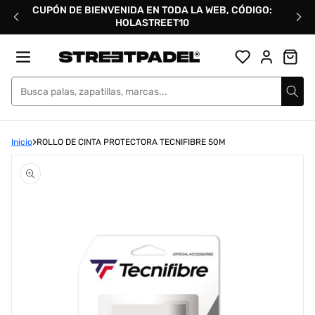
Ir
CUPÓN DE BIENVENIDA EN TODA LA WEB, CÓDIGO:
directamente
HOLASTREET10
al
contenido
Street Padel
Inicio
ROLLO DE CINTA PROTECTORA TECNIFIBRE 50M
Abrir
elemento
multimedia
1
en
una
ventana
modal