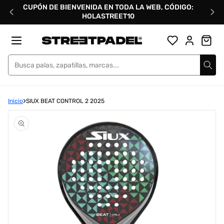
Ir
CUPÓN DE BIENVENIDA EN TODA LA WEB, CÓDIGO:
directamente
HOLASTREET10
al
contenido
Street Padel
Inicio
SIUX BEAT CONTROL 2 2025
Abrir
elemento
multimedia
1
en
una
ventana
modal