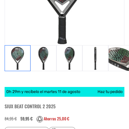
de 0h 29m y recíbelo el martes 11 de agosto
Haz tu pedido ante
SIUX BEAT CONTROL 2 2025
Precio
Precio
84,95 €
59,95 €
Ahorras 25,00 €
habitual
de
oferta