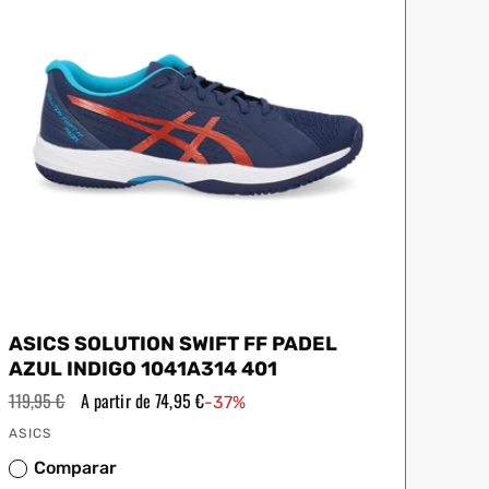
ASICS SOLUTION SWIFT FF PADEL
AZUL INDIGO 1041A314 401
Precio
119,95 €
Precio
A partir de 74,95 €
-37%
habitual
de
Proveedor:
oferta
ASICS
Comparar