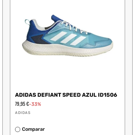
ADIDAS DEFIANT SPEED AZUL ID1506
Precio
79,95 €
-33%
de
Proveedor:
oferta
ADIDAS
Comparar