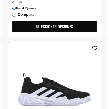
Proveedor:
oferta
ASICS
Novak Djokovic
Comparar
SELECCIONAR OPCIONES