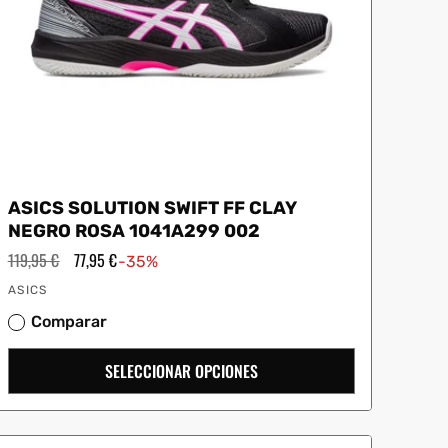
ASICS SOLUTION SWIFT FF CLAY
NEGRO ROSA 1041A299 002
Precio
119,95 €
Precio
77,95 €
-35%
habitual
de
Proveedor:
oferta
ASICS
Comparar
SELECCIONAR OPCIONES