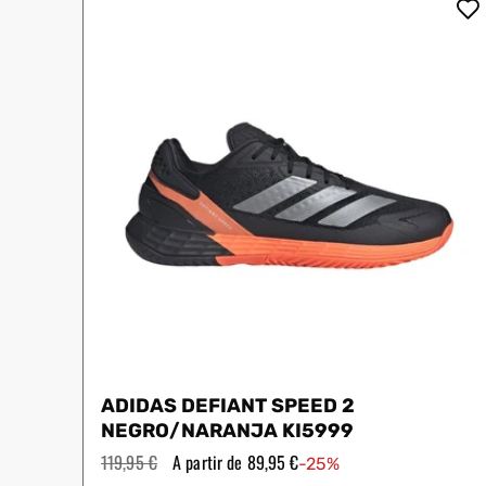
Protectores
Faldas
Drop Shot
Drop
Leggins
Pantalones
Polos
Ropa interior
Sudaderas
Vestidos
ADIDAS DEFIANT SPEED 2
NEGRO/NARANJA KI5999
Precio
119,95 €
Precio
A partir de 89,95 €
-25%
habitual
de