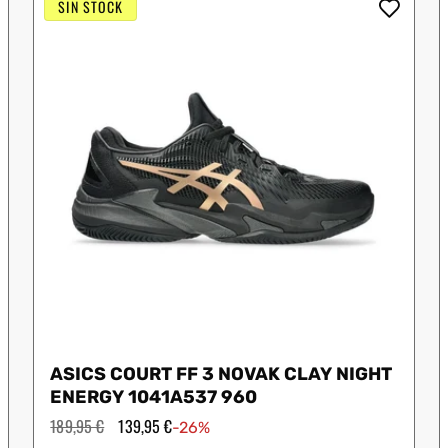
SIN STOCK
 Shot
K-Swiss
Kombat
Munich
S
ASICS COURT FF 3 NOVAK CLAY NIGHT
ENERGY 1041A537 960
Precio
189,95 €
Precio
139,95 €
-26%
habitual
de