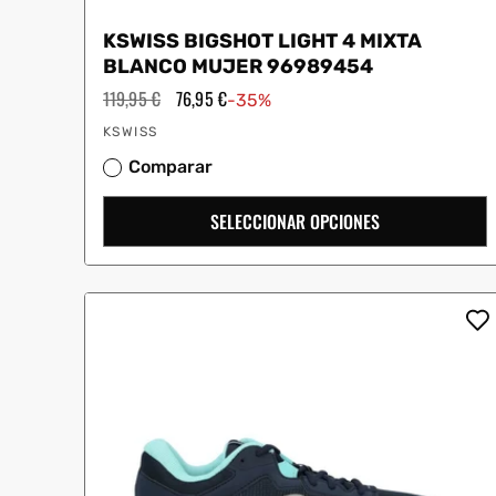
KSWISS BIGSHOT LIGHT 4 MIXTA
BLANCO MUJER 96989454
Precio
119,95 €
Precio
76,95 €
-35%
habitual
de
Proveedor:
oferta
KSWISS
Comparar
SELECCIONAR OPCIONES