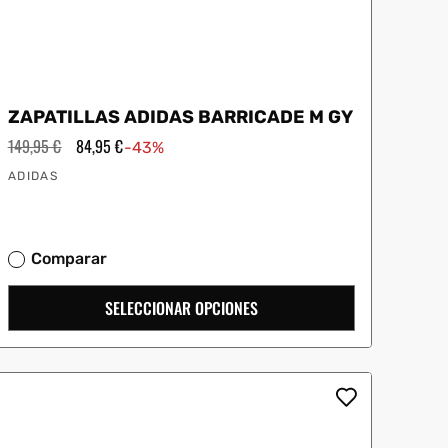
ZAPATILLAS ADIDAS BARRICADE M GY
Precio
149,95 €
Precio
84,95 €
-43%
habitual
de
Proveedor:
oferta
ADIDAS
Comparar
SELECCIONAR OPCIONES