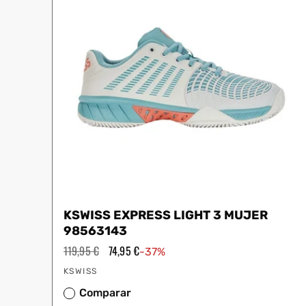
KSWISS EXPRESS LIGHT 3 MUJER
98563143
Precio
119,95 €
Precio
74,95 €
-37%
habitual
de
Proveedor:
oferta
KSWISS
Comparar