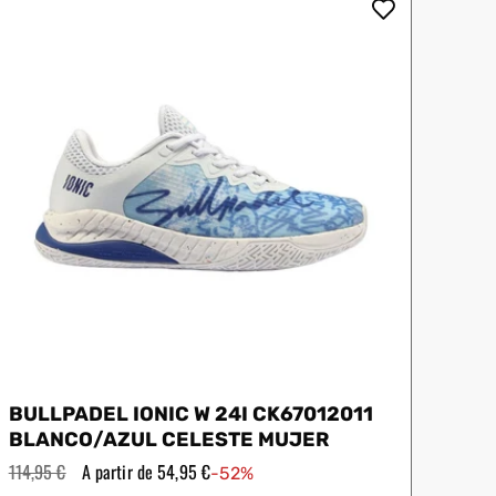
iux
Slazenger
Wilson
BULLPADEL IONIC W 24I CK67012011
BLANCO/AZUL CELESTE MUJER
Precio
114,95 €
Precio
A partir de 54,95 €
-52%
habitual
de