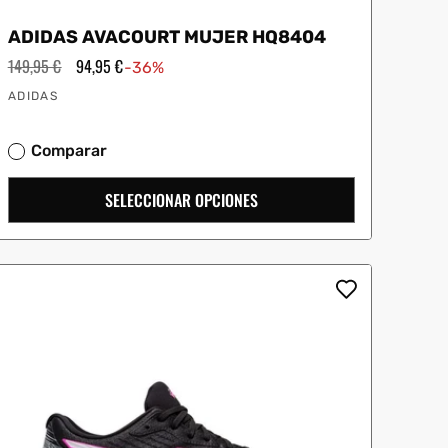
ADIDAS AVACOURT MUJER HQ8404
Precio
149,95 €
Precio
94,95 €
-36%
habitual
de
Proveedor:
oferta
ADIDAS
Comparar
SELECCIONAR OPCIONES