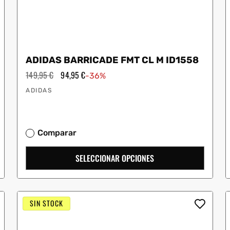
ADIDAS BARRICADE FMT CL M ID1558
Precio
149,95 €
Precio
94,95 €
-36%
habitual
de
Proveedor:
oferta
ADIDAS
Comparar
SELECCIONAR OPCIONES
SIN STOCK