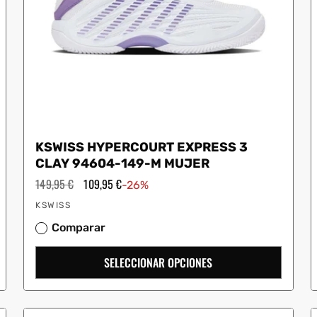
KSWISS HYPERCOURT EXPRESS 3
CLAY 94604-149-M MUJER
Precio
149,95 €
Precio
109,95 €
-26%
habitual
de
Proveedor:
oferta
KSWISS
Comparar
SELECCIONAR OPCIONES