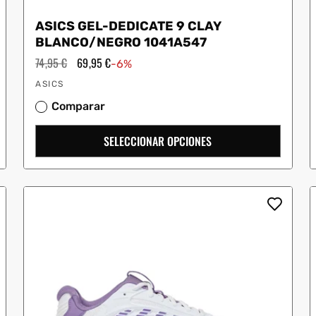
ASICS GEL-DEDICATE 9 CLAY
BLANCO/NEGRO 1041A547
Precio
74,95 €
Precio
69,95 €
-6%
habitual
de
Proveedor:
oferta
ASICS
Comparar
SELECCIONAR OPCIONES