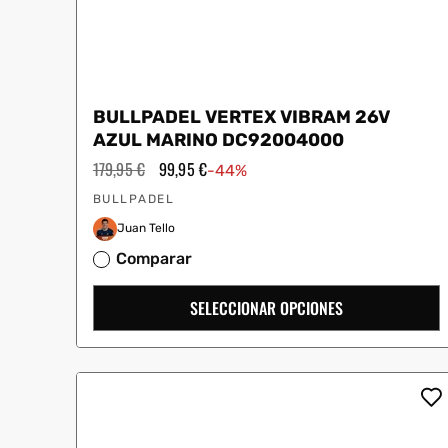
BULLPADEL VERTEX VIBRAM 26V
AZUL MARINO DC92004000
Precio
179,95 €
Precio
99,95 €
-44%
habitual
de
Proveedor:
oferta
BULLPADEL
Juan Tello
Comparar
SELECCIONAR OPCIONES