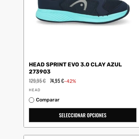
HEAD SPRINT EVO 3.0 CLAY AZUL
273903
Precio
129,95 €
Precio
74,95 €
-42%
habitual
de
Proveedor:
oferta
HEAD
Comparar
SELECCIONAR OPCIONES