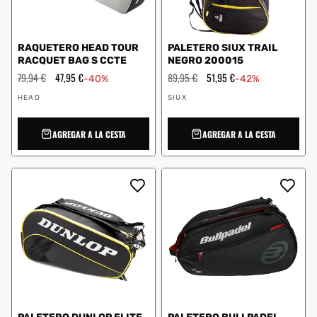
RAQUETERO HEAD TOUR
PALETERO SIUX TRAIL
RACQUET BAG S CCTE
NEGRO 200015
Precio
79,94 €
Precio
47,95 €
Precio
89,95 €
Precio
51,95 €
-40%
-42%
habitual
de
habitual
de
Proveedor:
Proveedor:
oferta
oferta
HEAD
SIUX
AGREGAR A LA CESTA
AGREGAR A LA CESTA