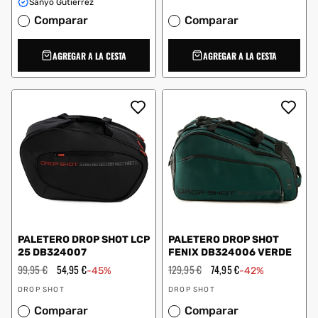
Sanyo Gutiérrez
Comparar
Comparar
AGREGAR A LA CESTA
AGREGAR A LA CESTA
PALETERO DROP SHOT LCP
PALETERO DROP SHOT
25 DB324007
FENIX DB324006 VERDE
Precio
99,95 €
Precio
54,95 €
Precio
129,95 €
Precio
74,95 €
-45%
-42%
habitual
de
habitual
de
Proveedor:
Proveedor:
oferta
oferta
DROP SHOT
DROP SHOT
Comparar
Comparar