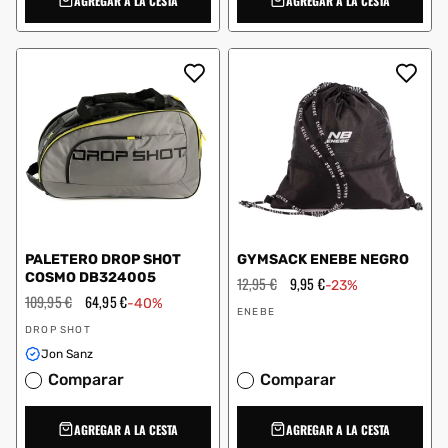
AGREGAR A LA CESTA
AGREGAR A LA CESTA
PALETERO DROP SHOT
GYMSACK ENEBE NEGRO
COSMO DB324005
Precio
12,95 €
Precio
9,95 €
-23%
habitual
de
Precio
109,95 €
Precio
64,95 €
-40%
Proveedor:
oferta
habitual
de
ENEBE
Proveedor:
oferta
DROP SHOT
Jon Sanz
Comparar
Comparar
AGREGAR A LA CESTA
AGREGAR A LA CESTA