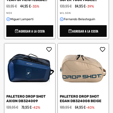
AZUL
BLANCO
Precio
69,95 €
Precio
44,95 €
Precio
139,95 €
Precio
84,95 €
-35%
-39%
habitual
de
habitual
de
Proveedor:
Proveedor:
oferta
oferta
NOX
WILSON
Miguel Lamperti
Fernando Belasteguín
AGREGAR A LA CESTA
AGREGAR A LA CESTA
PALETERO DROP SHOT
PALETERO DROP SHOT
AXION DB324009
EGAN DB324008 BEIGE
Precio
139,95 €
Precio
79,95 €
Precio
109,95 €
Precio
64,95 €
-42%
-40%
habitual
de
habitual
de