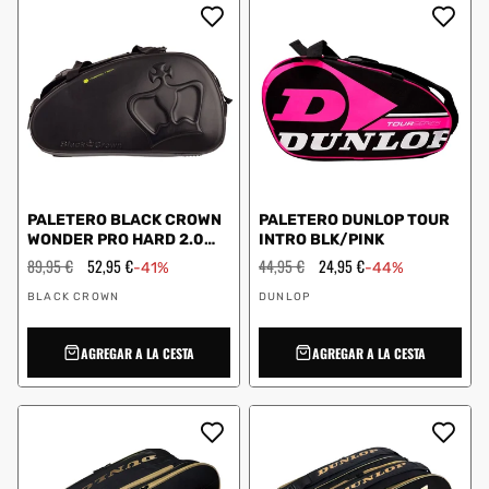
PALETERO BLACK CROWN
PALETERO DUNLOP TOUR
WONDER PRO HARD 2.0
INTRO BLK/PINK
NEGRO A003735
Precio
89,95 €
Precio
52,95 €
Precio
44,95 €
Precio
24,95 €
-41%
-44%
habitual
de
habitual
de
Proveedor:
Proveedor:
oferta
oferta
BLACK CROWN
DUNLOP
AGREGAR A LA CESTA
AGREGAR A LA CESTA