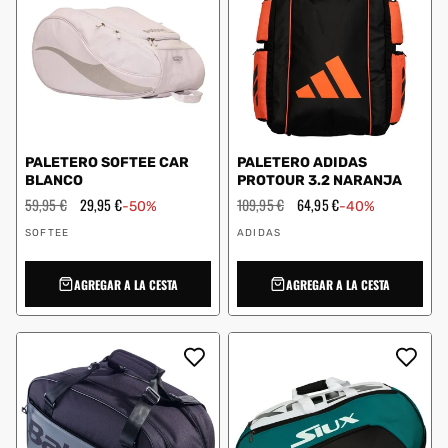
PALETERO SOFTEE CAR
PALETERO ADIDAS
BLANCO
PROTOUR 3.2 NARANJA
Precio
59,95 €
Precio
29,95 €
Precio
109,95 €
Precio
64,95 €
-50%
-40%
habitual
de
habitual
de
Proveedor:
Proveedor:
oferta
oferta
SOFTEE
ADIDAS
AGREGAR A LA CESTA
AGREGAR A LA CESTA