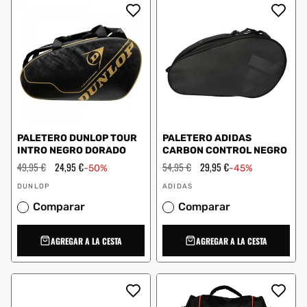
PALETERO DUNLOP TOUR
PALETERO ADIDAS
INTRO NEGRO DORADO
CARBON CONTROL NEGRO
Precio
49,95 €
Precio
24,95 €
Precio
54,95 €
Precio
29,95 €
-50%
-45%
habitual
de
habitual
de
Proveedor:
Proveedor:
oferta
oferta
DUNLOP
ADIDAS
Comparar
Comparar
AGREGAR A LA CESTA
AGREGAR A LA CESTA