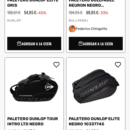
PALETERO DUNLOP ELITE
PALETERO BULLPADEL
GRIS
NEURON NEGRO
BPP26020
Precio
100,01 €
Precio
54,95 €
Precio
104,95 €
Precio
69,95 €
-45%
-33%
habitual
de
habitual
de
Proveedor:
Proveedor:
oferta
oferta
DUNLOP
BULLPADEL
Federico Chingotto
AGREGAR A LA CESTA
AGREGAR A LA CESTA
PALETERO DUNLOP TOUR
PALETERO DUNLOP ELITE
INTRO LTD NEGRO
NEGRO 10337745