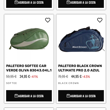
AGREGAR A LA CESTA
AGREGAR A LA CESTA
PALETERO SOFTEE CAR
PALETERO BLACK CROWN
VERDE OLIVA 83043.04L.1
ULTIMATE PRO 2.0 AZUL
Precio
59,95 €
Precio
34,95 €
Precio
79,95 €
Precio
44,95 €
-41%
-43%
habitual
de
habitual
de
Proveedor:
Proveedor:
oferta
oferta
SOFTEE
BLACK CROWN
AGREGAR A LA CESTA
AGREGAR A LA CESTA