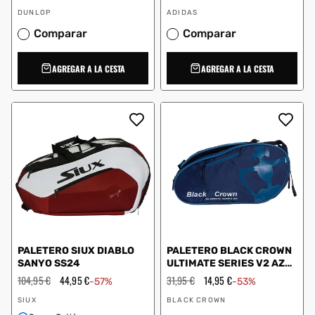
habitual
de
habitual
de
Proveedor:
Proveedor:
oferta
oferta
DUNLOP
ADIDAS
Comparar
Comparar
AGREGAR A LA CESTA
AGREGAR A LA CESTA
PALETERO SIUX DIABLO
PALETERO BLACK CROWN
SANYO SS24
ULTIMATE SERIES V2 AZUL
A001837.B43.1
Precio
104,95 €
Precio
44,95 €
Precio
31,95 €
Precio
14,95 €
-57%
-53%
habitual
de
habitual
de
Proveedor:
Proveedor:
oferta
oferta
SIUX
BLACK CROWN