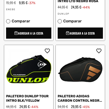
INTRO LTD NEGRO ROSA
Precio
15,95 €
Precio
9,95 €
-37%
habitual
de
Precio
44,95 €
Precio
24,95 €
-44%
Proveedor:
oferta
habitual
de
ENEBE
Proveedor:
oferta
DUNLOP
Comparar
Comparar
AGREGAR A LA CESTA
AGREGAR A LA CESTA
PALETERO DUNLOP TOUR
PALETERO ADIDAS
INTRO BLK/YELLOW
CARBON CONTROL NEGRO
COBRE
Precio
44,95 €
Precio
24,95 €
Precio
54,95 €
Precio
29,95 €
-44%
-45%