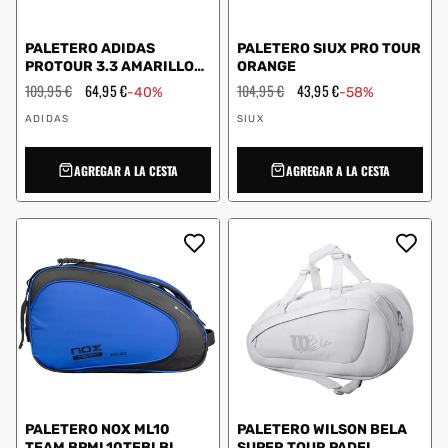
PALETERO ADIDAS
PALETERO SIUX PRO TOUR
PROTOUR 3.3 AMARILLO
ORANGE
ADBG1PA4U0014
Precio
109,95 €
Precio
64,95 €
Precio
104,95 €
Precio
43,95 €
-40%
-58%
habitual
de
habitual
de
Proveedor:
Proveedor:
oferta
oferta
ADIDAS
SIUX
AGREGAR A LA CESTA
AGREGAR A LA CESTA
PALETERO NOX ML10
PALETERO WILSON BELA
TEAM BPML10TEBLBL
SUPER TOUR PADEL