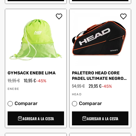
GYMSACK ENEBE LIMA
PALETERO HEAD CORE
PADEL ULTIMATE NEGRO
Precio
19,95 €
Precio
10,95 €
-45%
habitual
de
NARANJA
Precio
54,95 €
Precio
29,95 €
-45%
Proveedor:
oferta
habitual
de
ENEBE
Proveedor:
oferta
HEAD
Comparar
Comparar
AGREGAR A LA CESTA
AGREGAR A LA CESTA