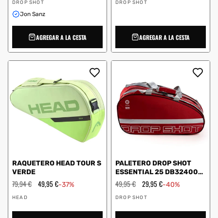
Proveedor:
Proveedor:
oferta
oferta
DROP SHOT
DROP SHOT
Jon Sanz
AGREGAR A LA CESTA
AGREGAR A LA CESTA
RAQUETERO HEAD TOUR S
PALETERO DROP SHOT
VERDE
ESSENTIAL 25 DB324001
ROJO
Precio
79,94 €
Precio
49,95 €
Precio
49,95 €
Precio
29,95 €
-37%
-40%
habitual
de
habitual
de
Proveedor:
Proveedor:
oferta
oferta
HEAD
DROP SHOT