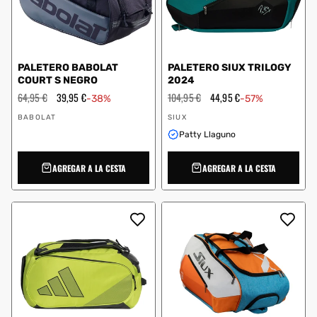
PALETERO BABOLAT
PALETERO SIUX TRILOGY
COURT S NEGRO
2024
Precio
64,95 €
Precio
39,95 €
Precio
104,95 €
Precio
44,95 €
-38%
-57%
habitual
de
habitual
de
Proveedor:
Proveedor:
oferta
oferta
BABOLAT
SIUX
Patty Llaguno
AGREGAR A LA CESTA
AGREGAR A LA CESTA