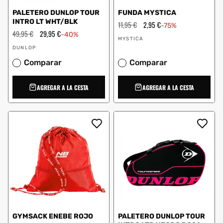
PALETERO DUNLOP TOUR
FUNDA MYSTICA
INTRO LT WHT/BLK
Precio
11,95 €
Precio
2,95 €
-75%
habitual
de
Precio
49,95 €
Precio
29,95 €
-40%
Proveedor:
oferta
habitual
de
MYSTICA
Proveedor:
oferta
DUNLOP
Comparar
Comparar
AGREGAR A LA CESTA
AGREGAR A LA CESTA
GYMSACK ENEBE ROJO
PALETERO DUNLOP TOUR