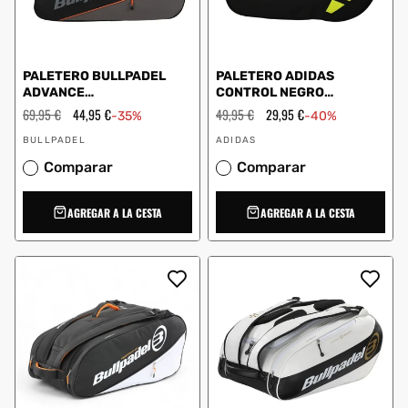
PALETERO BULLPADEL
PALETERO ADIDAS
ADVANCE
CONTROL NEGRO
NEGRO/NARANJA UNISEX
AMARILLO FLÚOR
Precio
69,95 €
Precio
44,95 €
Precio
49,95 €
Precio
29,95 €
-35%
-40%
BPP26014
habitual
de
habitual
de
Proveedor:
Proveedor:
oferta
oferta
BULLPADEL
ADIDAS
Comparar
Comparar
AGREGAR A LA CESTA
AGREGAR A LA CESTA