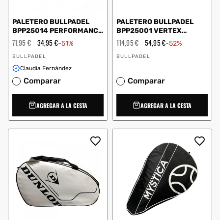
PALETERO BULLPADEL
PALETERO BULLPADEL
BPP25014 PERFORMANCE
BPP25001 VERTEX
NEGRO
PREMIER
Precio
71,95 €
Precio
34,95 €
Precio
114,95 €
Precio
54,95 €
-51%
-52%
habitual
de
habitual
de
Proveedor:
Proveedor:
oferta
oferta
BULLPADEL
BULLPADEL
Claudia Fernández
Comparar
Comparar
AGREGAR A LA CESTA
AGREGAR A LA CESTA