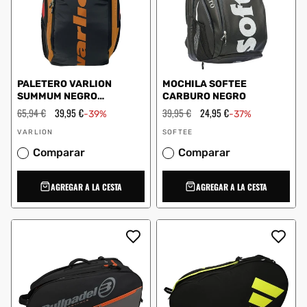
PALETERO VARLION
MOCHILA SOFTEE
SUMMUM NEGRO
CARBURO NEGRO
NARANJA
Precio
65,94 €
Precio
39,95 €
Precio
39,95 €
Precio
24,95 €
-39%
-37%
habitual
de
habitual
de
Proveedor:
Proveedor:
oferta
oferta
VARLION
SOFTEE
Comparar
Comparar
AGREGAR A LA CESTA
AGREGAR A LA CESTA