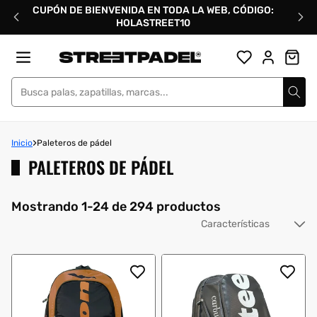
Ir
CUPÓN DE BIENVENIDA EN TODA LA WEB, CÓDIGO:
directamente
HOLASTREET10
al
contenido
Street Padel
Inicio
Paleteros de pádel
PALETEROS DE PÁDEL
Mostrando 1-24 de 294 productos
Or
po