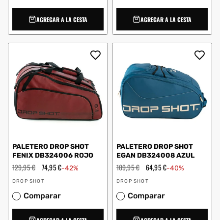
AGREGAR A LA CESTA
AGREGAR A LA CESTA
PALETERO DROP SHOT
PALETERO DROP SHOT
FENIX DB324006 ROJO
EGAN DB324008 AZUL
Precio
129,95 €
Precio
74,95 €
Precio
109,95 €
Precio
64,95 €
-42%
-40%
habitual
de
habitual
de
Proveedor:
Proveedor:
oferta
oferta
DROP SHOT
DROP SHOT
Comparar
Comparar