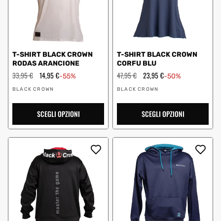
T-SHIRT BLACK CROWN
T-SHIRT BLACK CROWN
RODAS ARANCIONE
CORFU BLU
Prezzo
33,95 €
Prezzo
14,95 €
Prezzo
47,95 €
Prezzo
23,95 €
-55%
-50%
regolare
scontato
regolare
scontato
Fornitore:
Fornitore:
BLACK CROWN
BLACK CROWN
SCEGLI OPZIONI
SCEGLI OPZIONI