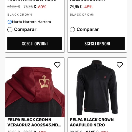
Prezzo
64,95 €
Prezzo
25,95 €
Prezzo
24,95 €
-60%
-45%
regolare
scontato
scontato
Fornitore:
Fornitore:
BLACK CROWN
BLACK CROWN
Marta Marrero Marrero
Comparar
Comparar
SCEGLI OPZIONI
SCEGLI OPZIONI
FELPA BLACK CROWN
FELPA BLACK CROWN
VERACRUZ A002543.NB
ACAPULCO NERO
GRANATA