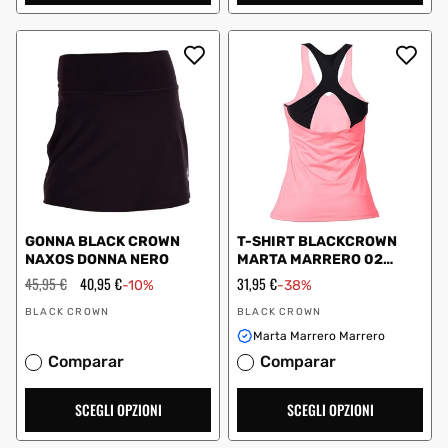
GONNA BLACK CROWN
T-SHIRT BLACKCROWN
NAXOS DONNA NERO
MARTA MARRERO 02
MOYA CORALLO
Prezzo
45,95 €
Prezzo
40,95 €
Prezzo
31,95 €
-10%
-38%
regolare
scontato
scontato
Fornitore:
Fornitore:
BLACK CROWN
BLACK CROWN
Marta Marrero Marrero
Comparar
Comparar
SCEGLI OPZIONI
SCEGLI OPZIONI