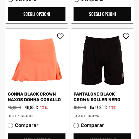
SCEGLI OPZIONI
SCEGLI OPZIONI
GONNA BLACK CROWN
PANTALONE BLACK
NAXOS DONNA CORALLO
CROWN SOLLER NERO
Prezzo
45,95 €
Prezzo
40,95 €
Prezzo
19,95 €
Prezzo
Da 17,95 €
-10%
-10%
regolare
scontato
regolare
scontato
Fornitore:
Fornitore:
BLACK CROWN
BLACK CROWN
Comparar
Comparar