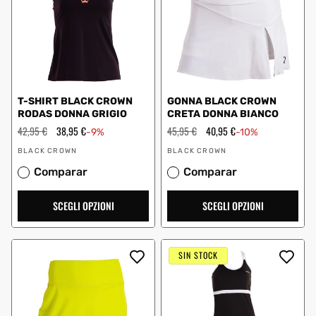
T-SHIRT BLACK CROWN
GONNA BLACK CROWN
RODAS DONNA GRIGIO
CRETA DONNA BIANCO
Prezzo
42,95 €
Prezzo
38,95 €
Prezzo
45,95 €
Prezzo
40,95 €
-9%
-10%
regolare
scontato
regolare
scontato
Fornitore:
Fornitore:
BLACK CROWN
BLACK CROWN
Comparar
Comparar
SCEGLI OPZIONI
SCEGLI OPZIONI
SIN STOCK