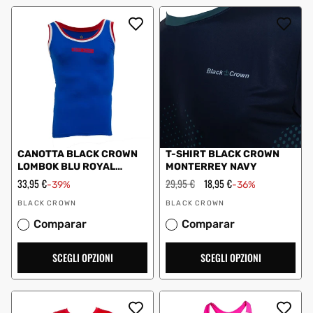
CANOTTA BLACK CROWN
T-SHIRT BLACK CROWN
LOMBOK BLU ROYAL
MONTERREY NAVY
ROSSO DONNA
Prezzo
33,95 €
Prezzo
29,95 €
Prezzo
18,95 €
-39%
-36%
scontato
regolare
scontato
Fornitore:
Fornitore:
BLACK CROWN
BLACK CROWN
Comparar
Comparar
SCEGLI OPZIONI
SCEGLI OPZIONI