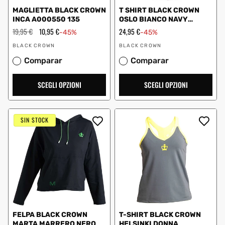
MAGLIETTA BLACK CROWN
T SHIRT BLACK CROWN
INCA A000550 135
OSLO BIANCO NAVY
DONNA
Prezzo
19,95 €
Prezzo
10,95 €
Prezzo
24,95 €
-45%
-45%
regolare
scontato
scontato
Fornitore:
Fornitore:
BLACK CROWN
BLACK CROWN
Comparar
Comparar
SCEGLI OPZIONI
SCEGLI OPZIONI
SIN STOCK
FELPA BLACK CROWN
T-SHIRT BLACK CROWN
MARTA MARRERO NERO
HELSINKI DONNA