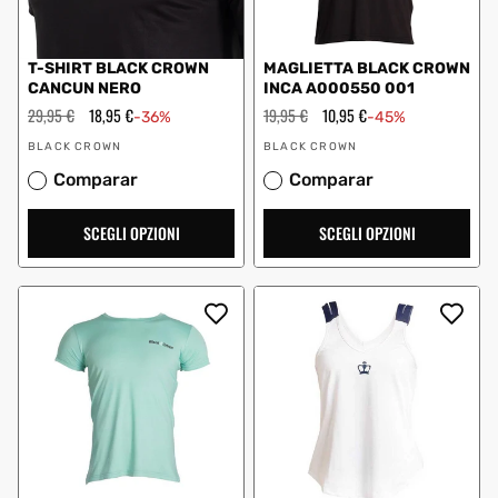
T-SHIRT BLACK CROWN
MAGLIETTA BLACK CROWN
CANCUN NERO
INCA A000550 001
Prezzo
29,95 €
Prezzo
18,95 €
Prezzo
19,95 €
Prezzo
10,95 €
-36%
-45%
regolare
scontato
regolare
scontato
Fornitore:
Fornitore:
BLACK CROWN
BLACK CROWN
Comparar
Comparar
SCEGLI OPZIONI
SCEGLI OPZIONI