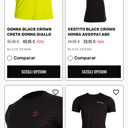
GONNA BLACK CROWN
VESTITO BLACK CROWN
CRETA DONNA GIALLO
HIMBA A000961 A80
Prezzo
45,95 €
Prezzo
40,95 €
Prezzo
24,95 €
Prezzo
20,95 €
-10%
-16%
regolare
scontato
regolare
scontato
Fornitore:
Fornitore:
BLACK CROWN
BLACK CROWN
Comparar
Comparar
SCEGLI OPZIONI
SCEGLI OPZIONI