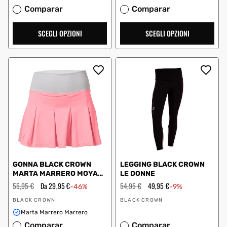
Comparar
Comparar
SCEGLI OPZIONI
SCEGLI OPZIONI
GONNA BLACK CROWN
LEGGING BLACK CROWN
MARTA MARRERO MOYA
LE DONNE
CORALLO GRIGIO
Prezzo
55,95 €
Prezzo
Da 29,95 €
Prezzo
54,95 €
Prezzo
49,95 €
-46%
-9%
regolare
scontato
regolare
scontato
Fornitore:
Fornitore:
BLACK CROWN
BLACK CROWN
Marta Marrero Marrero
Comparar
Comparar