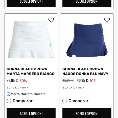
SCEGLI OPZIONI
SCEGLI OPZIONI
GONNA BLACK CROWN
GONNA BLACK CROWN
MARTA MARRERO BIANCO
NAXOS DONNA BLU NAVY
Prezzo
26,95 €
Prezzo
45,95 €
Prezzo
40,95 €
-50%
-10%
scontato
regolare
scontato
Fornitore:
Fornitore:
BLACK CROWN
BLACK CROWN
Marta Marrero Marrero
Comparar
Comparar
SCEGLI OPZIONI
SCEGLI OPZIONI