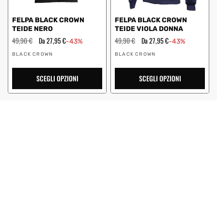
FELPA BLACK CROWN
FELPA BLACK CROWN
TEIDE NERO
TEIDE VIOLA DONNA
Prezzo
49,90 €
Prezzo
Da 27,95 €
Prezzo
49,90 €
Prezzo
Da 27,95 €
-43%
-43%
regolare
scontato
regolare
scontato
Fornitore:
Fornitore:
BLACK CROWN
BLACK CROWN
SCEGLI OPZIONI
SCEGLI OPZIONI
PANTALONCINI BLACK
PANTALONE BLACK
CROWN MONTANA BLU
CROWN RODAS BLU