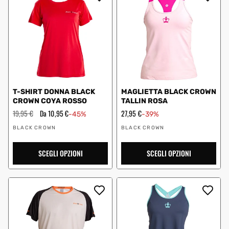
T-SHIRT DONNA BLACK
MAGLIETTA BLACK CROWN
CROWN COYA ROSSO
TALLIN ROSA
Prezzo
19,95 €
Prezzo
Da 10,95 €
Prezzo
27,95 €
-45%
-39%
regolare
scontato
scontato
Fornitore:
Fornitore:
BLACK CROWN
BLACK CROWN
SCEGLI OPZIONI
SCEGLI OPZIONI