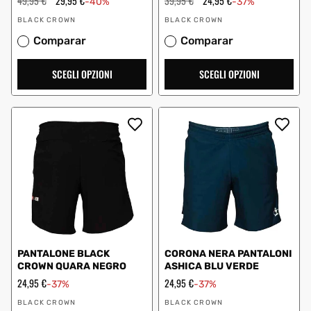
Prezzo
49,95 €
Prezzo
29,95 €
Prezzo
39,95 €
Prezzo
24,95 €
-40%
-37%
regolare
scontato
regolare
scontato
Fornitore:
Fornitore:
BLACK CROWN
BLACK CROWN
Comparar
Comparar
SCEGLI OPZIONI
SCEGLI OPZIONI
PANTALONE BLACK
CORONA NERA PANTALONI
CROWN QUARA NEGRO
ASHICA BLU VERDE
Prezzo
24,95 €
Prezzo
24,95 €
-37%
-37%
scontato
scontato
Fornitore:
Fornitore:
BLACK CROWN
BLACK CROWN