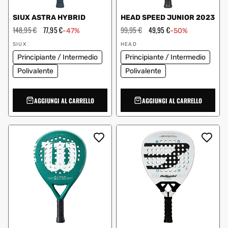
SIUX ASTRA HYBRID
HEAD SPEED JUNIOR 2023
Prezzo
148,95 €
Prezzo
77,95 €
Prezzo
99,95 €
Prezzo
49,95 €
-47%
-50%
regolare
scontato
regolare
scontato
Fornitore:
Fornitore:
SIUX
HEAD
Principiante / Intermedio
Principiante / Intermedio
Polivalente
Polivalente
AGGIUNGI AL CARRELLO
AGGIUNGI AL CARRELLO