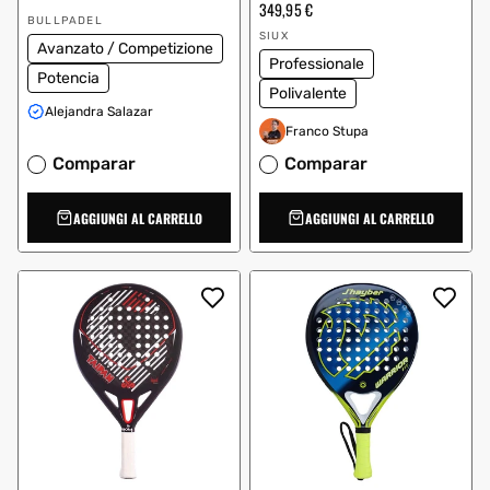
regolare
scontato
Prezzo
349,95 €
Fornitore:
regolare
BULLPADEL
Fornitore:
SIUX
Avanzato / Competizione
Professionale
Potencia
Polivalente
Alejandra Salazar
Franco Stupa
Comparar
Comparar
AGGIUNGI AL CARRELLO
AGGIUNGI AL CARRELLO