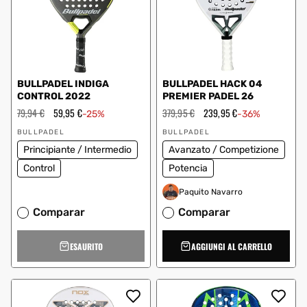
BULLPADEL INDIGA
BULLPADEL HACK 04
CONTROL 2022
PREMIER PADEL 26
Prezzo
79,94 €
Prezzo
59,95 €
Prezzo
379,95 €
Prezzo
239,95 €
-25%
-36%
regolare
scontato
regolare
scontato
Fornitore:
Fornitore:
BULLPADEL
BULLPADEL
Principiante / Intermedio
Avanzato / Competizione
Control
Potencia
Paquito Navarro
Comparar
Comparar
ESAURITO
AGGIUNGI AL CARRELLO