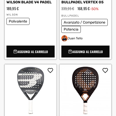
WILSON BLADE V4 PADEL
BULLPADEL VERTEX 05
Prezzo
189,95 €
Prezzo
339,95 €
Prezzo
168,95 €
-50%
regolare
regolare
scontato
Fornitore:
Fornitore:
WILSON
BULLPADEL
Polivalente
Avanzato / Competizione
Potencia
Juan Tello
AGGIUNGI AL CARRELLO
AGGIUNGI AL CARRELLO