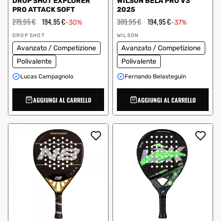
DROP SHOT EXPLORER
WILSON BELA PRO V3
PRO ATTACK SOFT
2025
Prezzo
279,95 €
Prezzo
194,95 €
Prezzo
309,95 €
Prezzo
194,95 €
-30%
-37%
regolare
scontato
regolare
scontato
Fornitore:
Fornitore:
DROP SHOT
WILSON
Avanzato / Competizione
Avanzato / Competizione
Polivalente
Polivalente
Lucas Campagnolo
Fernando Belasteguín
AGGIUNGI AL CARRELLO
AGGIUNGI AL CARRELLO