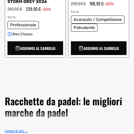
STORM GREY 2026
Prezzo
269,95 €
Prezzo
188,95 €
-30%
regolare
scontato
Prezzo
349,95 €
Prezzo
229,95 €
-34%
Fornitore:
regolare
scontato
SIUX
Fornitore:
SIUX
Avanzato / Competizione
Professionale
Polivalente
Álex Chozas
AGGIUNGI AL CARRELLO
AGGIUNGI AL CARRELLO
Racchette da padel: le migliori
marche da padel
Racchette da padel ai migliori prezzi. Vieni a scoprire il miglior
Leggi di più ...