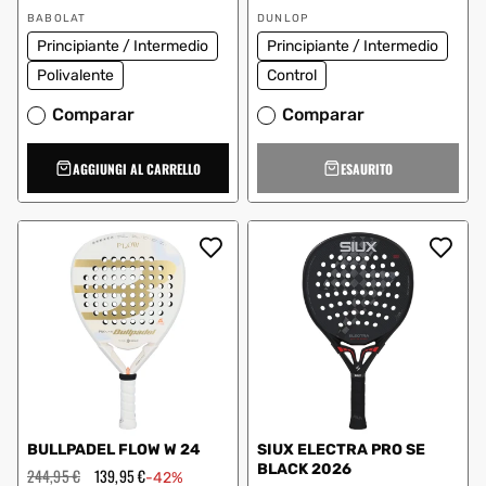
regolare
scontato
regolare
scontato
Fornitore:
Fornitore:
BABOLAT
DUNLOP
Principiante / Intermedio
Principiante / Intermedio
Polivalente
Control
Comparar
Comparar
AGGIUNGI AL CARRELLO
ESAURITO
BULLPADEL FLOW W 24
SIUX ELECTRA PRO SE
BLACK 2026
Prezzo
244,95 €
Prezzo
139,95 €
-42%