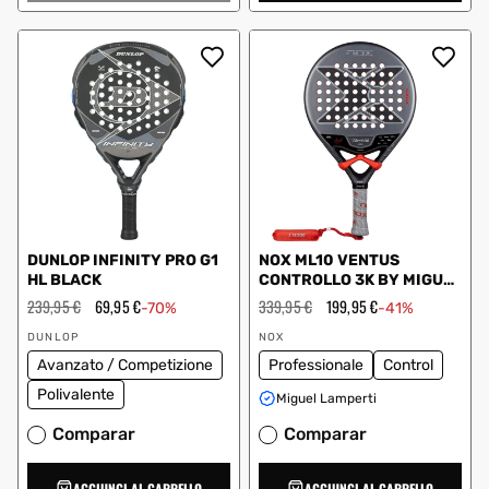
DUNLOP INFINITY PRO G1
NOX ML10 VENTUS
HL BLACK
CONTROLLO 3K BY MIGUEL
LAMPERTI 2026
Prezzo
239,95 €
Prezzo
69,95 €
Prezzo
339,95 €
Prezzo
199,95 €
-70%
-41%
regolare
scontato
regolare
scontato
Fornitore:
Fornitore:
DUNLOP
NOX
Avanzato / Competizione
Professionale
Control
Polivalente
Miguel Lamperti
Comparar
Comparar
AGGIUNGI AL CARRELLO
AGGIUNGI AL CARRELLO