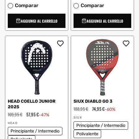
Comparar
Comparar
AGGIUNGI AL CARRELLO
AGGIUNGI AL CARRELLO
HEAD COELLO JUNIOR
SIUX DIABLO GO 3
2025
Prezzo
188,95 €
Prezzo
74,95 €
-60%
regolare
scontato
Prezzo
109,95 €
Prezzo
57,95 €
-47%
Fornitore:
regolare
scontato
SIUX
Fornitore:
HEAD
Principiante / Intermedio
Principiante / Intermedio
Polivalente