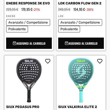
ENEBE RESPONSE 3K EVO
LOK CARBON FLOW GEN 2
Prezzo
229,95 €
Prezzo
179,95 €
Prezzo
249,95 €
Prezzo
154,95 €
-21%
-38%
regolare
scontato
regolare
scontato
Fornitore:
Fornitore:
ENEBE
LOK
Avanzato / Competizione
Avanzato / Competizione
Polivalente
Polivalente
AGGIUNGI AL CARRELLO
AGGIUNGI AL CARRELLO
SIUX PEGASUS PRO
SIUX VALKIRIA ELITE 2