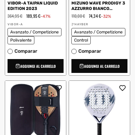
VIBOR-A TAIPAN LIQUID
MIZUNO WAVE PRODIGY 3
EDITION 2023
AZZURRO BIANCO
J1GC2010 01
Prezzo
364,95 €
Prezzo
189,95 €
Prezzo
110,00 €
Prezzo
74,34 €
-47%
-32%
regolare
scontato
regolare
scontato
Fornitore:
Fornitore:
VIBOR-A
J'HAYBER
Avanzato / Competizione
Avanzato / Competizione
Polivalente
Control
Comparar
Comparar
AGGIUNGI AL CARRELLO
AGGIUNGI AL CARRELLO