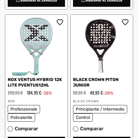
NOX VENTUS HYBRID 12K
BLACK CROWN PITON
LITE PVENTUS12HL
JUNIOR
Prezzo
299,95 €
Prezzo
184,95 €
Prezzo
69,95 €
Prezzo
49,95 €
-38%
-28%
regolare
scontato
regolare
scontato
Fornitore:
Fornitore:
NOX
BLACK CROWN
Professionale
Principiante / Intermedio
Polivalente
Control
Comparar
Comparar