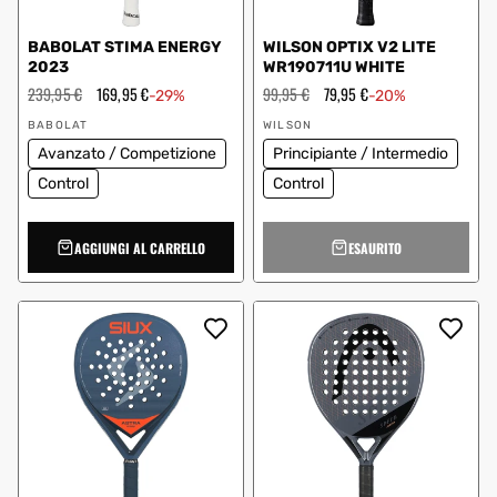
BABOLAT STIMA ENERGY
WILSON OPTIX V2 LITE
2023
WR190711U WHITE
Prezzo
239,95 €
Prezzo
169,95 €
Prezzo
99,95 €
Prezzo
79,95 €
-29%
-20%
regolare
scontato
regolare
scontato
Fornitore:
Fornitore:
BABOLAT
WILSON
Avanzato / Competizione
Principiante / Intermedio
Control
Control
AGGIUNGI AL CARRELLO
ESAURITO