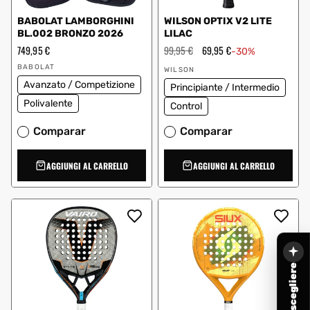
BABOLAT LAMBORGHINI
WILSON OPTIX V2 LITE
BL.002 BRONZO 2026
LILAC
Prezzo
749,95 €
Prezzo
99,95 €
Prezzo
69,95 €
-30%
regolare
regolare
scontato
Fornitore:
Fornitore:
BABOLAT
WILSON
Avanzato / Competizione
Principiante / Intermedio
Polivalente
Control
Comparar
Comparar
AGGIUNGI AL CARRELLO
AGGIUNGI AL CARRELLO