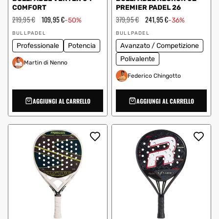
COMFORT
PREMIER PADEL 26
Prezzo
219,95 €
Prezzo
109,95 €
Prezzo
379,95 €
Prezzo
241,95 €
-50%
-36%
regolare
scontato
regolare
scontato
Fornitore:
Fornitore:
BULLPADEL
BULLPADEL
Professionale
Potencia
Avanzato / Competizione
Polivalente
Martin di Nenno
Federico Chingotto
AGGIUNGI AL CARRELLO
AGGIUNGI AL CARRELLO