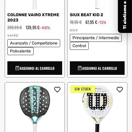
Ti aiutiamo a scegliere
COLONNE VAIRO XTREME
SIUX BEAT KID 2
2023
Prezzo
78,95 €
Prezzo
67,95 €
-13%
regolare
scontato
Prezzo
269,95 €
Prezzo
139,95 €
-48%
Fornitore:
regolare
scontato
SIUX
Fornitore:
VAIRO
Principiante / Intermedio
Avanzato / Competizione
Control
Polivalente
AGGIUNGI AL CARRELLO
AGGIUNGI AL CARRELLO
SIN STOCK