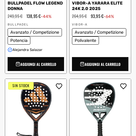
BULLPADEL FLOW LEGEND
VIBOR-A YARARA ELITE
DONNA
24K 2.0 2025
Prezzo
249,95 €
Prezzo
138,95 €
Prezzo
264,95 €
Prezzo
93,95 €
-44%
-64%
regolare
scontato
regolare
scontato
Fornitore:
Fornitore:
BULLPADEL
VIBOR-A
Avanzato / Competizione
Avanzato / Competizione
Potencia
Polivalente
Alejandra Salazar
AGGIUNGI AL CARRELLO
AGGIUNGI AL CARRELLO
SIN STOCK