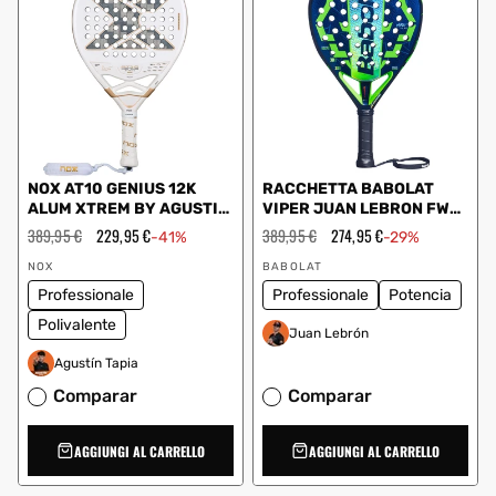
NOX AT10 GENIUS 12K
RACCHETTA BABOLAT
ALUM XTREM BY AGUSTIN
VIPER JUAN LEBRON FW
TAPIA 2026
150187 100
Prezzo
389,95 €
Prezzo
229,95 €
Prezzo
389,95 €
Prezzo
274,95 €
-41%
-29%
regolare
scontato
regolare
scontato
Fornitore:
Fornitore:
NOX
BABOLAT
Professionale
Professionale
Potencia
Polivalente
Juan Lebrón
Agustín Tapia
Comparar
Comparar
AGGIUNGI AL CARRELLO
AGGIUNGI AL CARRELLO