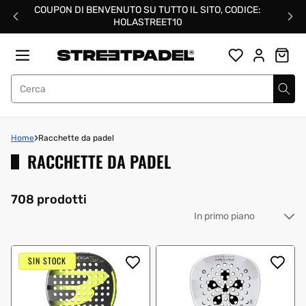
Salta
COUPON DI BENVENUTO SU TUTTO IL SITO, CODICE:
al
HOLASTREET10
contenuto
Street Padel
Home
Racchette da padel
RACCHETTE DA PADEL
708 prodotti
Or
pe
SIN STOCK