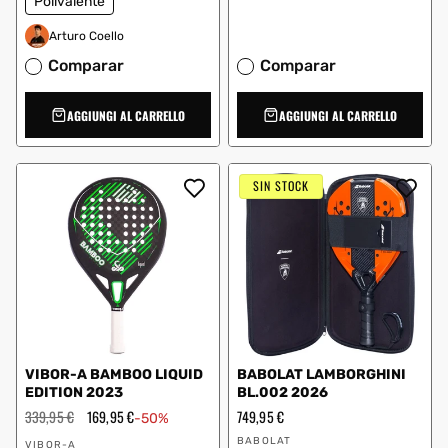
Polivalente
Arturo Coello
Comparar
Comparar
AGGIUNGI AL CARRELLO
AGGIUNGI AL CARRELLO
SIN STOCK
VIBOR-A BAMBOO LIQUID
BABOLAT LAMBORGHINI
EDITION 2023
BL.002 2026
Prezzo
339,95 €
Prezzo
169,95 €
Prezzo
749,95 €
-50%
regolare
scontato
regolare
Fornitore:
Fornitore:
BABOLAT
VIBOR-A