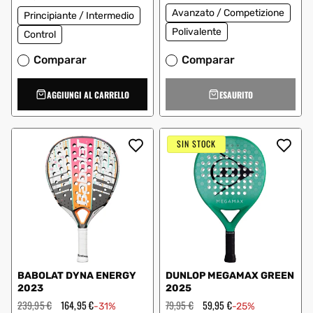
Avanzato / Competizione
Principiante / Intermedio
Polivalente
Control
Comparar
Comparar
AGGIUNGI AL CARRELLO
ESAURITO
SIN STOCK
BABOLAT DYNA ENERGY
DUNLOP MEGAMAX GREEN
2023
2025
Prezzo
239,95 €
Prezzo
164,95 €
Prezzo
79,95 €
Prezzo
59,95 €
-31%
-25%