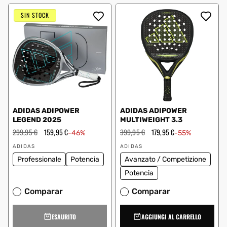
SIN STOCK
ADIDAS ADIPOWER
ADIDAS ADIPOWER
LEGEND 2025
MULTIWEIGHT 3.3
Prezzo
299,95 €
Prezzo
159,95 €
Prezzo
399,95 €
Prezzo
179,95 €
-46%
-55%
regolare
scontato
regolare
scontato
Fornitore:
Fornitore:
ADIDAS
ADIDAS
Professionale
Potencia
Avanzato / Competizione
Potencia
Comparar
Comparar
ESAURITO
AGGIUNGI AL CARRELLO