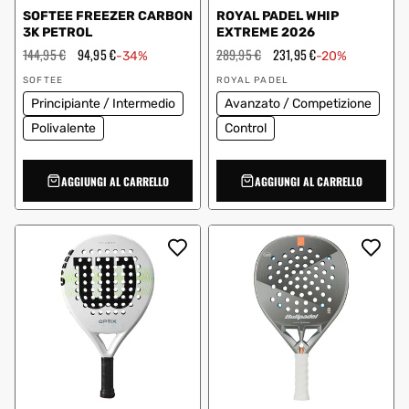
SOFTEE FREEZER CARBON
ROYAL PADEL WHIP
3K PETROL
EXTREME 2026
Prezzo
144,95 €
Prezzo
94,95 €
Prezzo
289,95 €
Prezzo
231,95 €
-34%
-20%
regolare
scontato
regolare
scontato
Fornitore:
Fornitore:
SOFTEE
ROYAL PADEL
Principiante / Intermedio
Avanzato / Competizione
Polivalente
Control
AGGIUNGI AL CARRELLO
AGGIUNGI AL CARRELLO