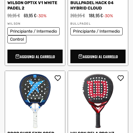
WILSON OPTIX V1 WHITE
BULLPADEL HACK 04
PADEL 2
HYBRID CLOUD
Prezzo
99,95 €
Prezzo
69,95 €
Prezzo
269,95 €
Prezzo
188,95 €
-30%
-30%
regolare
scontato
regolare
scontato
Fornitore:
Fornitore:
WILSON
BULLPADEL
Principiante / Intermedio
Principiante / Intermedio
Control
AGGIUNGI AL CARRELLO
AGGIUNGI AL CARRELLO