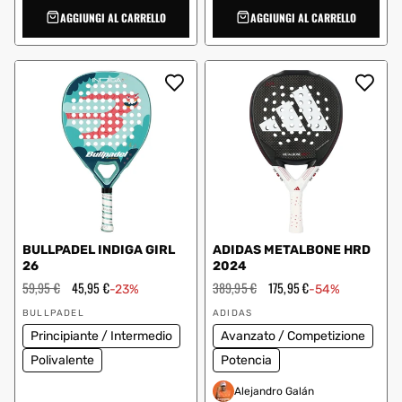
AGGIUNGI AL CARRELLO
AGGIUNGI AL CARRELLO
BULLPADEL INDIGA GIRL
ADIDAS METALBONE HRD
26
2024
Prezzo
59,95 €
Prezzo
45,95 €
Prezzo
389,95 €
Prezzo
175,95 €
-23%
-54%
regolare
scontato
regolare
scontato
Fornitore:
Fornitore:
BULLPADEL
ADIDAS
Principiante / Intermedio
Avanzato / Competizione
Polivalente
Potencia
Alejandro Galán