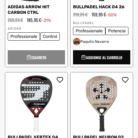
ADIDAS ARROW HIT
BULLPADEL HACK 04 26
CARBON CTRL
Prezzo
319,95 €
Prezzo
159,95 €
-50%
regolare
scontato
Prezzo
269,95 €
Prezzo
185,95 €
-31%
Fornitore:
regolare
scontato
BULLPADEL
Fornitore:
ADIDAS
Professionale
Potencia
Professionale
Control
Paquito Navarro
ESAURITO
AGGIUNGI AL CARRELLO
BULLPADEL VERTEX 04
BULLPADEL NEURON 02