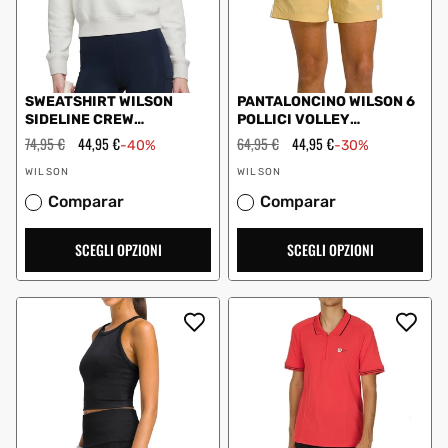
SWEATSHIRT WILSON
PANTALONCINO WILSON 6
SIDELINE CREW
POLLICI VOLLEY
WW00136411GYC
WM00008511
Prezzo
74,95 €
Prezzo
44,95 €
Prezzo
64,95 €
Prezzo
44,95 €
-40%
-30%
SANDRIFT
regolare
scontato
WM00008511YEC DORATO
regolare
scontato
Fornitore:
Fornitore:
WILSON
WILSON
Comparar
Comparar
SCEGLI OPZIONI
SCEGLI OPZIONI