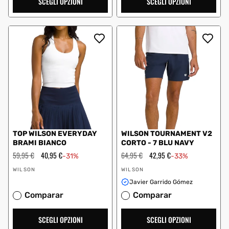
SCEGLI OPZIONI
SCEGLI OPZIONI
TOP WILSON EVERYDAY
WILSON TOURNAMENT V2
BRAMI BIANCO
CORTO - 7 BLU NAVY
Prezzo
59,95 €
Prezzo
40,95 €
Prezzo
64,95 €
Prezzo
42,95 €
-31%
-33%
regolare
scontato
regolare
scontato
Fornitore:
Fornitore:
WILSON
WILSON
Javier Garrido Gómez
Comparar
Comparar
SCEGLI OPZIONI
SCEGLI OPZIONI