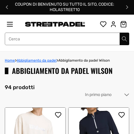
Salta
COUPON DI BENVENUTO SU TUTTO IL SITO, CODICE:
al
HOLASTREET10
contenuto
Street Padel
Home
Abbigliamento da padel
Abbigliamento da padel Wilson
ABBIGLIAMENTO DA PADEL WILSON
94 prodotti
Or
pe