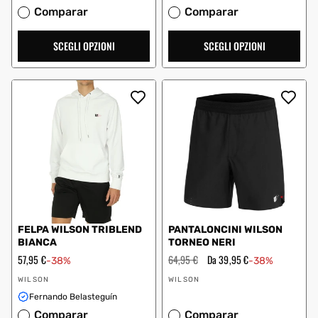
Comparar
Comparar
SCEGLI OPZIONI
SCEGLI OPZIONI
FELPA WILSON TRIBLEND
PANTALONCINI WILSON
BIANCA
TORNEO NERI
Prezzo
57,95 €
Prezzo
64,95 €
Prezzo
Da 39,95 €
-38%
-38%
scontato
regolare
scontato
Fornitore:
Fornitore:
WILSON
WILSON
Fernando Belasteguín
Comparar
Comparar