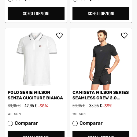
SCEGLI OPZIONI
SCEGLI OPZIONI
POLO SERIE WILSON
CAMISETA WILSON SERIES
SENZA CUCITURE BIANCA
SEAMLESS CREW 2.0
NEGRO
Prezzo
69,95 €
Prezzo
42,95 €
Prezzo
59,95 €
Prezzo
38,95 €
-38%
-35%
regolare
scontato
regolare
scontato
Fornitore:
Fornitore:
WILSON
WILSON
Comparar
Comparar