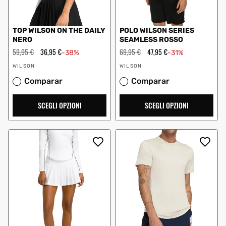
TOP WILSON ON THE DAILY
POLO WILSON SERIES
NERO
SEAMLESS ROSSO
Prezzo
59,95 €
Prezzo
36,95 €
Prezzo
69,95 €
Prezzo
47,95 €
-38%
-31%
regolare
scontato
regolare
scontato
Fornitore:
Fornitore:
WILSON
WILSON
Comparar
Comparar
SCEGLI OPZIONI
SCEGLI OPZIONI