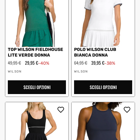
TOP WILSON FIELDHOUSE
POLO WILSON CLUB
LITE VERDE DONNA
BIANCA DONNA
Prezzo
49,95 €
Prezzo
29,95 €
Prezzo
64,95 €
Prezzo
39,95 €
-40%
-38%
regolare
scontato
regolare
scontato
Fornitore:
Fornitore:
WILSON
WILSON
SCEGLI OPZIONI
SCEGLI OPZIONI