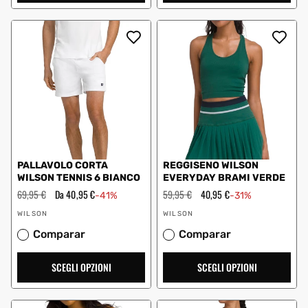
PALLAVOLO CORTA
REGGISENO WILSON
WILSON TENNIS 6 BIANCO
EVERYDAY BRAMI VERDE
Prezzo
69,95 €
Prezzo
Da 40,95 €
Prezzo
59,95 €
Prezzo
40,95 €
-41%
-31%
regolare
scontato
regolare
scontato
Fornitore:
Fornitore:
WILSON
WILSON
Comparar
Comparar
SCEGLI OPZIONI
SCEGLI OPZIONI