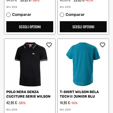
-38%
-40%
regolare
scontato
regolare
scontato
Fornitore:
Fornitore:
WILSON
WILSON
Comparar
Comparar
SCEGLI OPZIONI
SCEGLI OPZIONI
POLO NERA SENZA
T-SHIRT WILSON BELA
CUCITURE SERIE WILSON
TECH II JUNIOR BLU
Prezzo
42,95 €
Prezzo
14,95 €
-38%
-16%
scontato
scontato
Fornitore:
Fornitore:
WILSON
WILSON