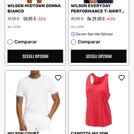
WILSON MIDTOWN GONNA
WILSON EVERYDAY
BIANCO
PERFORMANCE T-SHIRT
BIANCA
Prezzo
74,95 €
Prezzo
50,95 €
Prezzo
49,95 €
Prezzo
Da 29,95 €
-32%
-40%
regolare
scontato
regolare
scontato
Fornitore:
Fornitore:
WILSON
WILSON
Javier Garrido Gómez
Comparar
Comparar
SCEGLI OPZIONI
SCEGLI OPZIONI
WILSON COURT
CANOTTA WILSON