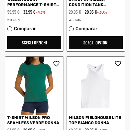
PERFORMANCE T-SHIRT
CONDITION TANK
BIANCA
CORALLO DONNA
Prezzo
59,95 €
Prezzo
33,95 €
Prezzo
29,95 €
Prezzo
20,95 €
-43%
-30%
regolare
scontato
regolare
scontato
Fornitore:
Fornitore:
WILSON
WILSON
Comparar
Comparar
SCEGLI OPZIONI
SCEGLI OPZIONI
T-SHIRT WILSON PRO
WILSON FIELDHOUSE LITE
SEAMLESS VERDE DONNA
TOP BIANCO DONNA
Prezzo
64,95 €
Prezzo
39,95 €
Prezzo
49,95 €
Prezzo
29,95 €