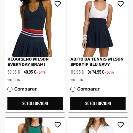
REGGISENO WILSON
ABITO DA TENNIS WILSON
EVERYDAY BRAMI
SPORTIF BLU NAVY
Prezzo
59,95 €
Prezzo
40,95 €
Prezzo
119,95 €
Prezzo
Da 74,95 €
-31%
-37%
regolare
scontato
regolare
scontato
Fornitore:
Fornitore:
WILSON
WILSON
Comparar
Comparar
SCEGLI OPZIONI
SCEGLI OPZIONI