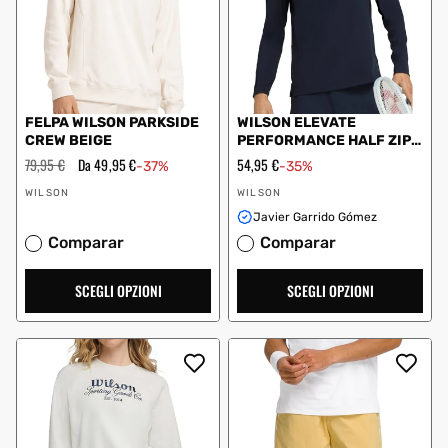
FELPA WILSON PARKSIDE
WILSON ELEVATE
CREW BEIGE
PERFORMANCE HALF ZIP
BLU NAVY
Prezzo
79,95 €
Prezzo
Da 49,95 €
Prezzo
54,95 €
-37%
-35%
regolare
scontato
scontato
Fornitore:
Fornitore:
WILSON
WILSON
Javier Garrido Gómez
Comparar
Comparar
SCEGLI OPZIONI
SCEGLI OPZIONI