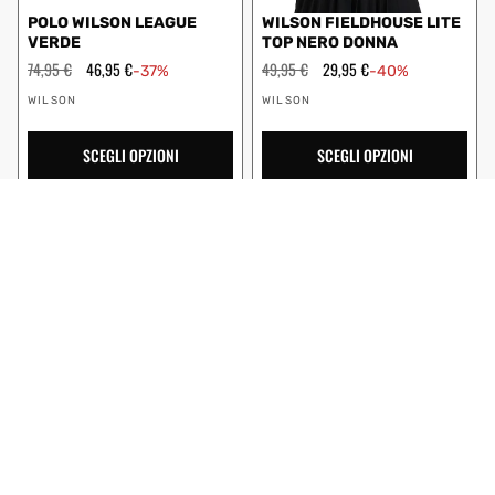
POLO WILSON LEAGUE
WILSON FIELDHOUSE LITE
VERDE
TOP NERO DONNA
Prezzo
74,95 €
Prezzo
46,95 €
Prezzo
49,95 €
Prezzo
29,95 €
-37%
-40%
regolare
scontato
regolare
scontato
Fornitore:
Fornitore:
WILSON
WILSON
SCEGLI OPZIONI
SCEGLI OPZIONI
SIN STOCK
WILSON PRO SEAMLESS T-
POLO WILSON LEAGUE BLU
SHIRT SENZA MANICHE
NAVY
DONNA BIANCO
Prezzo
59,95 €
Prezzo
35,95 €
Prezzo
74,95 €
Prezzo
46,95 €
-40%
-37%