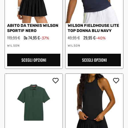
ABITO DA TENNIS WILSON
WILSON FIELDHOUSE LITE
SPORTIF NERO
TOP DONNA BLU NAVY
Prezzo
119,95 €
Prezzo
Da 74,95 €
Prezzo
49,95 €
Prezzo
29,95 €
-37%
-40%
regolare
scontato
regolare
scontato
Fornitore:
Fornitore:
WILSON
WILSON
SCEGLI OPZIONI
SCEGLI OPZIONI