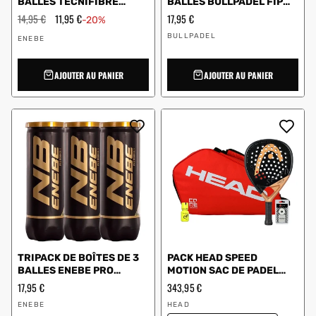
BALLES TECNIFIBRE
BALLES BULLPADEL FIP
PADEL TEAM
NEXT PRO
Prix
14,95 €
Prix
11,95 €
Prix
17,95 €
-20%
régulier
en
régulier
Vendeur
Vendeur
solde
BULLPADEL
ENEBE
:
:
AJOUTER AU PANIER
AJOUTER AU PANIER
TRIPACK DE BOÎTES DE 3
PACK HEAD SPEED
BALLES ENEBE PRO
MOTION SAC DE PADEL
BOUNCE S
PADEL COMBI RED
Prix
17,95 €
Prix
343,95 €
régulier
régulier
Vendeur
Vendeur
ENEBE
HEAD
:
: