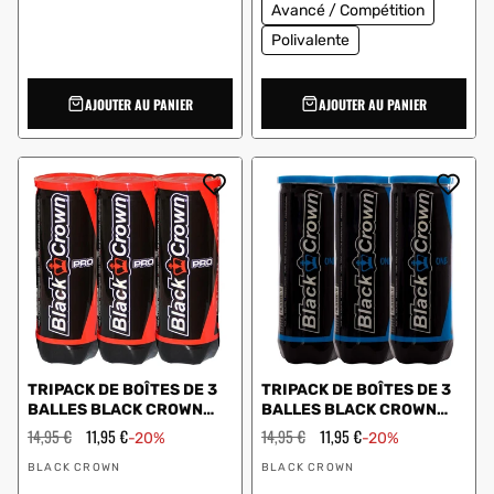
Avancé / Compétition
Polivalente
AJOUTER AU PANIER
AJOUTER AU PANIER
TRIPACK DE BOÎTES DE 3
TRIPACK DE BOÎTES DE 3
BALLES BLACK CROWN
BALLES BLACK CROWN
PRO
ONE
Prix
14,95 €
Prix
11,95 €
Prix
14,95 €
Prix
11,95 €
-20%
-20%
régulier
en
régulier
en
Vendeur
Vendeur
solde
solde
BLACK CROWN
BLACK CROWN
:
: