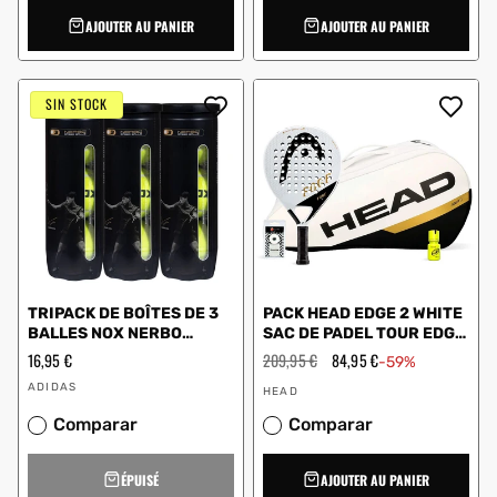
AJOUTER AU PANIER
AJOUTER AU PANIER
SIN STOCK
TRIPACK DE BOÎTES DE 3
PACK HEAD EDGE 2 WHITE
BALLES NOX NERBO
SAC DE PADEL TOUR EDGE
SPEED
PRO DRY GRIP
Prix
16,95 €
Prix
209,95 €
Prix
84,95 €
-59%
régulier
régulier
en
Vendeur
Vendeur
solde
ADIDAS
HEAD
:
:
Comparar
Comparar
ÉPUISÉ
AJOUTER AU PANIER