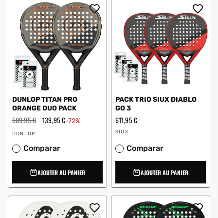
DUNLOP TITAN PRO
PACK TRIO SIUX DIABLO
ORANGE DUO PACK
GO 3
Prix
509,95 €
Prix
139,95 €
Prix
611,95 €
-72%
régulier
en
régulier
Vendeur
Vendeur
solde
SIUX
DUNLOP
:
:
Comparar
Comparar
AJOUTER AU PANIER
AJOUTER AU PANIER