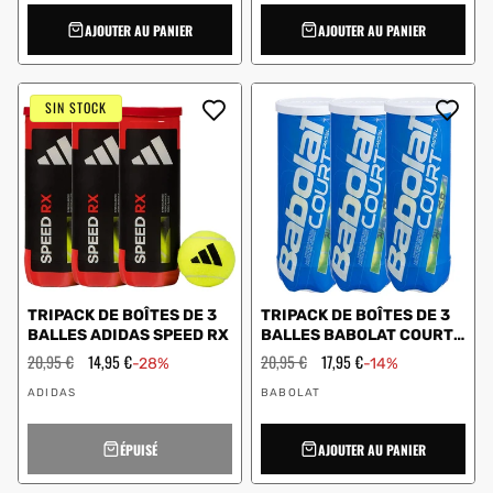
AJOUTER AU PANIER
AJOUTER AU PANIER
SIN STOCK
TRIPACK DE BOÎTES DE 3
TRIPACK DE BOÎTES DE 3
BALLES ADIDAS SPEED RX
BALLES BABOLAT COURT
PADEL
Prix
20,95 €
Prix
14,95 €
Prix
20,95 €
Prix
17,95 €
-28%
-14%
régulier
en
régulier
en
Vendeur
Vendeur
solde
solde
ADIDAS
BABOLAT
:
:
ÉPUISÉ
AJOUTER AU PANIER