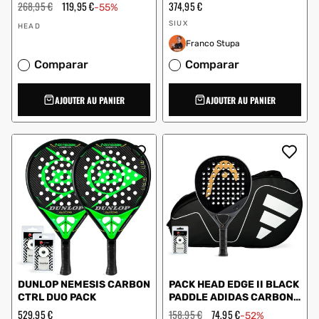
CARBON CTR WHITE
Prix
268,95 €
Prix
119,95 €
Prix
374,95 €
-55%
PADDLE BAG
régulier
en
régulier
Vendeur
Vendeur
solde
SIUX
HEAD
:
:
Franco Stupa
Comparar
Comparar
AJOUTER AU PANIER
AJOUTER AU PANIER
DUNLOP NEMESIS CARBON
PACK HEAD EDGE II BLACK
CTRL DUO PACK
PADDLE ADIDAS CARBON
CTR WHITE
Prix
529,95 €
Prix
158,95 €
Prix
74,95 €
-52%