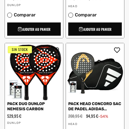
régulier
régulier
en
Vendeur
Vendeur
solde
DUNLOP
HEAD
:
:
Comparar
Comparar
AJOUTER AU PANIER
AJOUTER AU PANIER
SIN STOCK
PACK DUO DUNLOP
PACK HEAD CONCORD SAC
NEMESIS CARBON
DE PADEL ADIDAS
CARBON CTR BLANC
Prix
529,95 €
Prix
208,95 €
Prix
94,95 €
-54%
régulier
régulier
en
Vendeur
Vendeur
solde
DUNLOP
HEAD
:
: