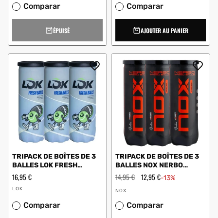
Comparar
Comparar
ÉPUISÉ
AJOUTER AU PANIER
TRIPACK DE BOÎTES DE 3
TRIPACK DE BOÎTES DE 3
BALLES LOK FRESH
BALLES NOX NERBO
BL1XA0U14
CABONER3UN
Prix
16,95 €
Prix
14,95 €
Prix
12,95 €
-13%
régulier
régulier
en
Vendeur
Vendeur
solde
LOK
NOX
:
:
Comparar
Comparar