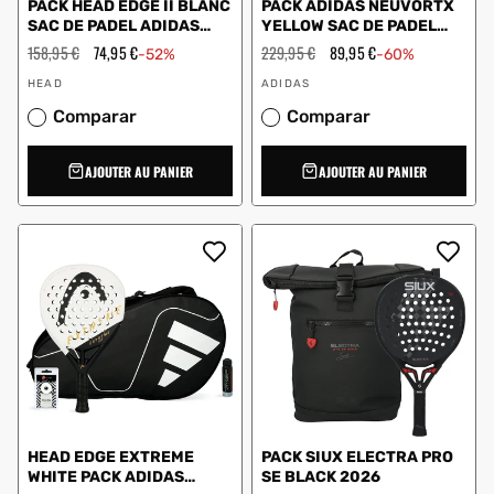
PACK HEAD EDGE II BLANC
PACK ADIDAS NEUVORTX
SAC DE PADEL ADIDAS
YELLOW SAC DE PADEL
CARBON CTR BLANC
CONTRÔLE DRY GRIP
Prix
158,95 €
Prix
74,95 €
Prix
229,95 €
Prix
89,95 €
-52%
-60%
régulier
en
régulier
en
Vendeur
Vendeur
solde
solde
HEAD
ADIDAS
:
:
Comparar
Comparar
AJOUTER AU PANIER
AJOUTER AU PANIER
HEAD EDGE EXTREME
PACK SIUX ELECTRA PRO
WHITE PACK ADIDAS
SE BLACK 2026