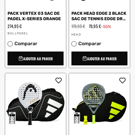
PACK VERTEX 03 SAC DE
PACK HEAD EDGE 2 BLACK
PADEL X-SERIES ORANGE
SAC DE TENNIS EDGE DRY
GRIP
Prix
274,95 €
Prix
179,95 €
Prix
79,95 €
-55%
régulier
régulier
en
Vendeur
Vendeur
solde
BULLPADEL
HEAD
:
:
Comparar
Comparar
AJOUTER AU PANIER
AJOUTER AU PANIER