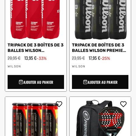
TRIPACK DE 3 BOÎTES DE 3
TRIPACK DE BOÎTES DE 3
BALLES WILSON
BALLES WILSON PREMIER
PERFORMANCE PADEL
PADEL
Prix
20,95 €
Prix
13,95 €
Prix
23,95 €
Prix
17,95 €
-33%
-25%
régulier
en
régulier
en
Vendeur
Vendeur
solde
solde
WILSON
WILSON
:
:
AJOUTER AU PANIER
AJOUTER AU PANIER