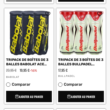
TRIPACK DE BOÎTES DE 3
TRIPACK DE 3 BOÎTES DE 3
BALLES BABOLAT ACE
BALLES BULLPADEL
PADEL
PREMIUM PRO
Prix
23,95 €
Prix
19,95 €
Prix
17,95 €
-16%
régulier
en
régulier
Vendeur
Vendeur
solde
BULLPADEL
BABOLAT
:
:
Comparar
Comparar
AJOUTER AU PANIER
AJOUTER AU PANIER