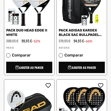
PACK DUO HEAD EDGE II
PACK ADIDAS KARDEX
WHITE
BLACK SAC BULLPADEL
DRY GRIP
Prix
208,95 €
Prix
99,95 €
Prix
279,95 €
Prix
94,95 €
-52%
-66%
régulier
en
régulier
en
Vendeur
Vendeur
solde
solde
HEAD
ADIDAS
:
:
Comparar
Comparar
AJOUTER AU PANIER
AJOUTER AU PANIER