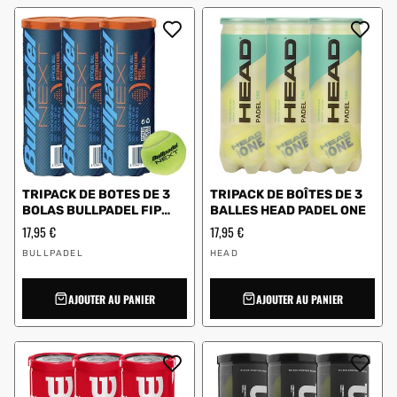
TRIPACK DE BOTES DE 3
TRIPACK DE BOÎTES DE 3
BOLAS BULLPADEL FIP
BALLES HEAD PADEL ONE
NEXT
Prix
17,95 €
Prix
17,95 €
régulier
régulier
Vendeur
Vendeur
BULLPADEL
HEAD
:
:
AJOUTER AU PANIER
AJOUTER AU PANIER