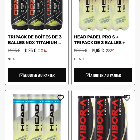
TRIPACK DE BOÎTES DE 3
HEAD PADEL PRO S +
BALLES NOX TITANIUM
TRIPACK DE 3 BALLES +
PRO
Prix
14,95 €
Prix
11,95 €
Prix
20,95 €
Prix
14,95 €
-20%
-28%
régulier
en
régulier
en
Vendeur
Vendeur
solde
solde
NOX
HEAD
:
:
AJOUTER AU PANIER
AJOUTER AU PANIER