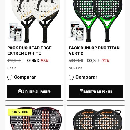
PACK DUO HEAD EDGE
PACK DUNLOP DUO TITAN
EXTREME WHITE
VERT 2
Prix
428,95 €
Prix
189,95 €
Prix
509,95 €
Prix
139,95 €
-55%
-72%
régulier
en
régulier
en
Vendeur
Vendeur
solde
solde
HEAD
DUNLOP
:
:
Comparar
Comparar
AJOUTER AU PANIER
AJOUTER AU PANIER
SIN STOCK