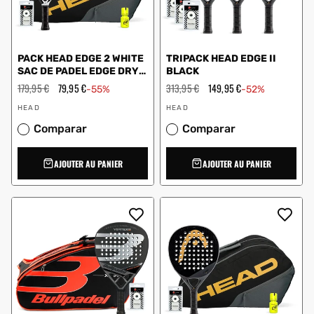
PACK HEAD EDGE 2 WHITE
TRIPACK HEAD EDGE II
SAC DE PADEL EDGE DRY
BLACK
GRIP
Prix
179,95 €
Prix
79,95 €
Prix
313,95 €
Prix
149,95 €
-55%
-52%
régulier
en
régulier
en
Vendeur
Vendeur
solde
solde
HEAD
HEAD
:
:
Comparar
Comparar
AJOUTER AU PANIER
AJOUTER AU PANIER