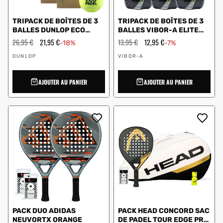
TRIPACK DE BOÎTES DE 3
TRIPACK DE BOÎTES DE 3
BALLES DUNLOP ECO
BALLES VIBOR-A ELITE
PADEL 601554EU
TOUR 0013734
Prix
26,95 €
Prix
21,95 €
Prix
13,95 €
Prix
12,95 €
-18%
-7%
régulier
en
régulier
en
Vendeur
Vendeur
solde
solde
DUNLOP
VIBOR-A
:
:
AJOUTER AU PANIER
AJOUTER AU PANIER
PACK DUO ADIDAS
PACK HEAD CONCORD SAC
NEUVORTX ORANGE
DE PADEL TOUR EDGE PRO