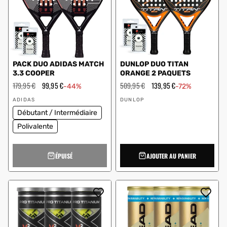
PACK DUO ADIDAS MATCH
DUNLOP DUO TITAN
3.3 COOPER
ORANGE 2 PAQUETS
Prix
179,95 €
Prix
99,95 €
Prix
509,95 €
Prix
139,95 €
-44%
-72%
régulier
en
régulier
en
Vendeur
Vendeur
solde
solde
ADIDAS
DUNLOP
:
:
Débutant / Intermédiaire
Polivalente
ÉPUISÉ
AJOUTER AU PANIER