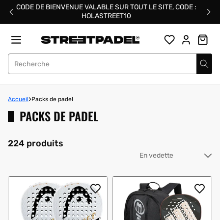
Passer
CODE DE BIENVENUE VALABLE SUR TOUT LE SITE, CODE :
au
HOLASTREET10
contenu
Street Padel
Accueil
Packs de padel
PACKS DE PADEL
224 produits
Tri
pa
: