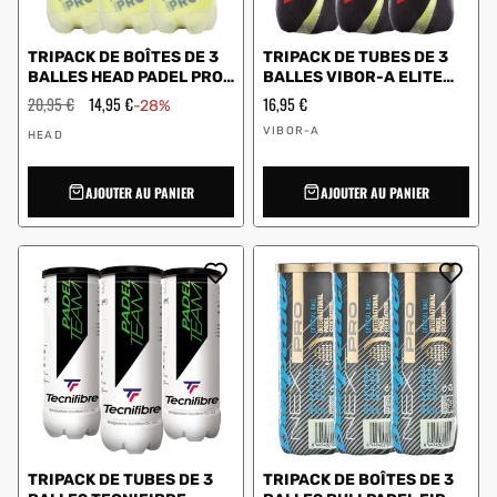
TRIPACK DE BOÎTES DE 3
TRIPACK DE TUBES DE 3
BALLES HEAD PADEL PRO
BALLES VIBOR-A ELITE
+
TEAM
Prix
20,95 €
Prix
14,95 €
Prix
16,95 €
-28%
régulier
en
régulier
Vendeur
Vendeur
solde
VIBOR-A
HEAD
:
:
AJOUTER AU PANIER
AJOUTER AU PANIER
TRIPACK DE TUBES DE 3
TRIPACK DE BOÎTES DE 3