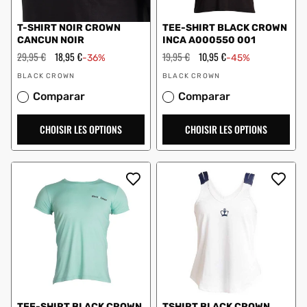
T-SHIRT NOIR CROWN
TEE-SHIRT BLACK CROWN
CANCUN NOIR
INCA A000550 001
Prix
29,95 €
Prix
18,95 €
Prix
19,95 €
Prix
10,95 €
-36%
-45%
régulier
en
régulier
en
Vendeur
Vendeur
solde
solde
BLACK CROWN
BLACK CROWN
:
:
Comparar
Comparar
CHOISIR LES OPTIONS
CHOISIR LES OPTIONS
TEE-SHIRT BLACK CROWN
TSHIRT BLACK CROWN