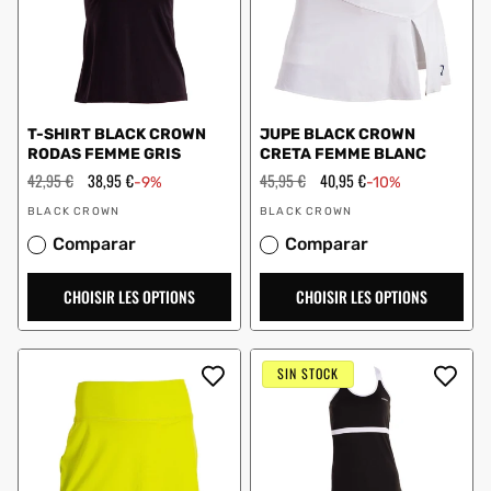
T-SHIRT BLACK CROWN
JUPE BLACK CROWN
RODAS FEMME GRIS
CRETA FEMME BLANC
Prix
42,95 €
Prix
38,95 €
Prix
45,95 €
Prix
40,95 €
-9%
-10%
régulier
en
régulier
en
Vendeur
Vendeur
solde
solde
BLACK CROWN
BLACK CROWN
:
:
Comparar
Comparar
CHOISIR LES OPTIONS
CHOISIR LES OPTIONS
SIN STOCK