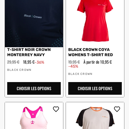
T-SHIRT NOIR CROWN
BLACK CROWN COYA
MONTERREY NAVY
WOMENS T-SHIRT RED
Prix
29,95 €
Prix
18,95 €
Prix
19,95 €
Prix
À partir de 10,95 €
-36%
régulier
en
régulier
en
-45%
Vendeur
solde
solde
BLACK CROWN
Vendeur
:
BLACK CROWN
:
CHOISIR LES OPTIONS
CHOISIR LES OPTIONS