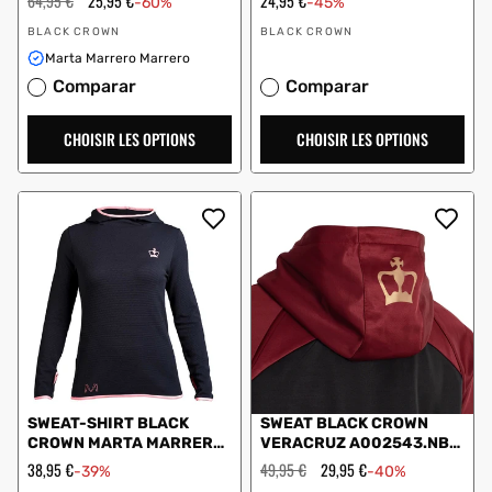
Prix
64,95 €
Prix
25,95 €
Prix
24,95 €
-60%
-45%
régulier
en
en
Vendeur
Vendeur
solde
solde
BLACK CROWN
BLACK CROWN
:
:
Marta Marrero Marrero
Comparar
Comparar
CHOISIR LES OPTIONS
CHOISIR LES OPTIONS
SWEAT-SHIRT BLACK
SWEAT BLACK CROWN
CROWN MARTA MARRERO
VERACRUZ A002543.NB
NOIR CORAIL
GRENAT
Prix
38,95 €
Prix
49,95 €
Prix
29,95 €
-39%
-40%
en
régulier
en