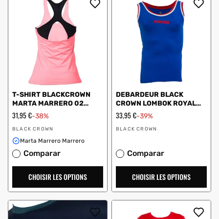
T-SHIRT BLACKCROWN
DEBARDEUR BLACK
MARTA MARRERO 02
CROWN LOMBOK ROYAL
MOYA CORAIL
ROUGE FEMME
Prix
31,95 €
Prix
33,95 €
-38%
-39%
en
en
Vendeur
Vendeur
solde
solde
BLACK CROWN
BLACK CROWN
:
:
Marta Marrero Marrero
Comparar
Comparar
CHOISIR LES OPTIONS
CHOISIR LES OPTIONS