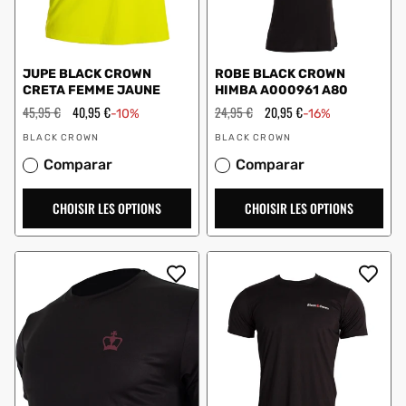
JUPE BLACK CROWN
ROBE BLACK CROWN
CRETA FEMME JAUNE
HIMBA A000961 A80
Prix
45,95 €
Prix
40,95 €
Prix
24,95 €
Prix
20,95 €
-10%
-16%
régulier
en
régulier
en
Vendeur
Vendeur
solde
solde
BLACK CROWN
BLACK CROWN
:
:
Comparar
Comparar
CHOISIR LES OPTIONS
CHOISIR LES OPTIONS