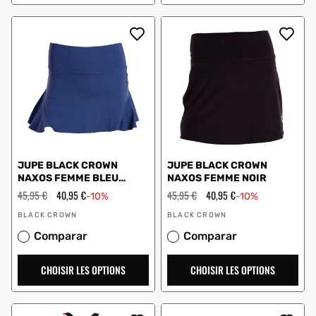
JUPE BLACK CROWN
JUPE BLACK CROWN
NAXOS FEMME BLEU
NAXOS FEMME NOIR
MARINE
Prix
45,95 €
Prix
40,95 €
Prix
45,95 €
Prix
40,95 €
-10%
-10%
régulier
en
régulier
en
Vendeur
Vendeur
solde
solde
BLACK CROWN
BLACK CROWN
:
:
Comparar
Comparar
CHOISIR LES OPTIONS
CHOISIR LES OPTIONS