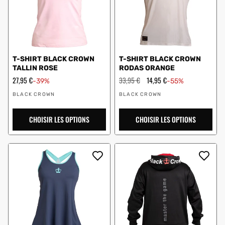
T-SHIRT BLACK CROWN
T-SHIRT BLACK CROWN
TALLIN ROSE
RODAS ORANGE
Prix
27,95 €
Prix
33,95 €
Prix
14,95 €
-39%
-55%
en
régulier
en
Vendeur
Vendeur
solde
solde
BLACK CROWN
BLACK CROWN
:
:
CHOISIR LES OPTIONS
CHOISIR LES OPTIONS