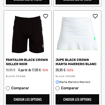
PANTALON BLACK CROWN
JUPE BLACK CROWN
SOLLER NOIR
MARTA MARRERO BLANC
Prix
19,95 €
Prix
À partir de 17,95 €
Prix
26,95 €
-10%
-50%
régulier
en
en
Vendeur
Vendeur
solde
solde
BLACK CROWN
BLACK CROWN
:
:
Marta Marrero Marrero
Comparar
Comparar
CHOISIR LES OPTIONS
CHOISIR LES OPTIONS