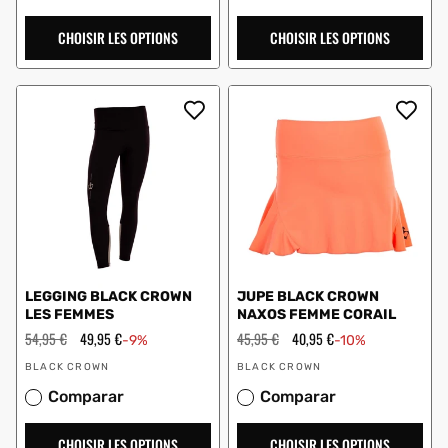
CHOISIR LES OPTIONS
CHOISIR LES OPTIONS
LEGGING BLACK CROWN
JUPE BLACK CROWN
LES FEMMES
NAXOS FEMME CORAIL
Prix
54,95 €
Prix
49,95 €
Prix
45,95 €
Prix
40,95 €
-9%
-10%
régulier
en
régulier
en
Vendeur
Vendeur
solde
solde
BLACK CROWN
BLACK CROWN
:
:
Comparar
Comparar
CHOISIR LES OPTIONS
CHOISIR LES OPTIONS