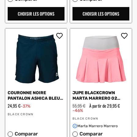
CHOISIR LES OPTIONS
CHOISIR LES OPTIONS
COURONNE NOIRE
JUPE BLACKCROWN
PANTALON ASHICA BLEU
MARTA MARRERO 02
VERT
MOYA CORAIL
Prix
24,95 €
Prix
55,95 €
Prix
À partir de 29,95 €
-37%
en
régulier
en
-46%
Vendeur
solde
solde
BLACK CROWN
Vendeur
:
BLACK CROWN
:
Marta Marrero Marrero
Comparar
Comparar