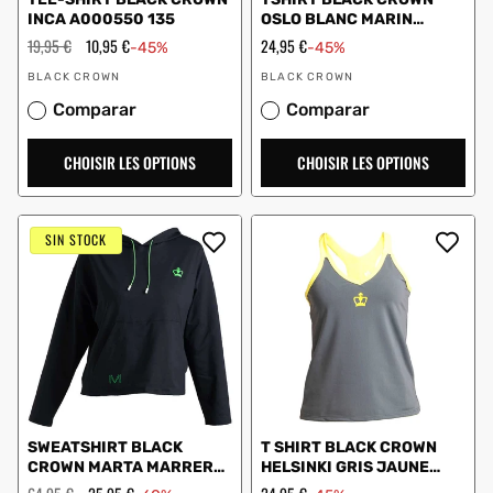
INCA A000550 135
OSLO BLANC MARIN
FEMME
Prix
19,95 €
Prix
10,95 €
Prix
24,95 €
-45%
-45%
régulier
en
en
Vendeur
Vendeur
solde
solde
BLACK CROWN
BLACK CROWN
:
:
Comparar
Comparar
CHOISIR LES OPTIONS
CHOISIR LES OPTIONS
SIN STOCK
SWEATSHIRT BLACK
T SHIRT BLACK CROWN
CROWN MARTA MARRERO
HELSINKI GRIS JAUNE
NOIR
FEMME