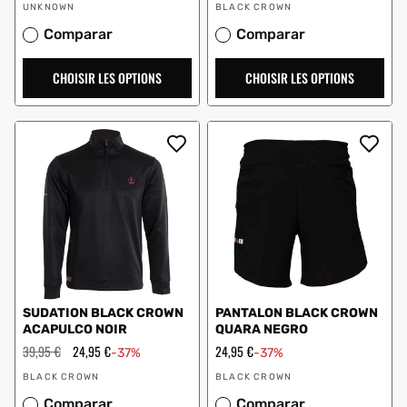
Vendeur
Vendeur
solde
solde
UNKNOWN
BLACK CROWN
:
:
Comparar
Comparar
CHOISIR LES OPTIONS
CHOISIR LES OPTIONS
SUDATION BLACK CROWN
PANTALON BLACK CROWN
ACAPULCO NOIR
QUARA NEGRO
Prix
39,95 €
Prix
24,95 €
Prix
24,95 €
-37%
-37%
régulier
en
en
Vendeur
Vendeur
solde
solde
BLACK CROWN
BLACK CROWN
:
:
Comparar
Comparar