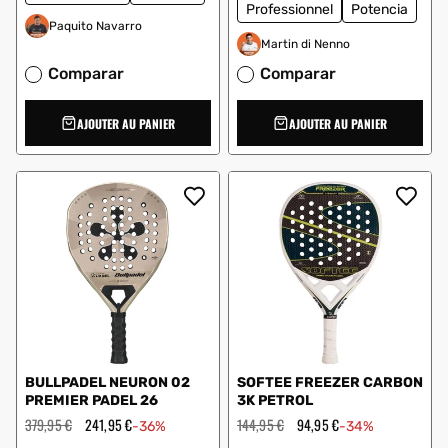
Professionnel
Potencia
Paquito Navarro
Martin di Nenno
Comparar
Comparar
AJOUTER AU PANIER
AJOUTER AU PANIER
BULLPADEL NEURON 02
SOFTEE FREEZER CARBON
PREMIER PADEL 26
3K PETROL
Prix
379,95 €
Prix
241,95 €
Prix
144,95 €
Prix
94,95 €
-36%
-34%
régulier
en
régulier
en