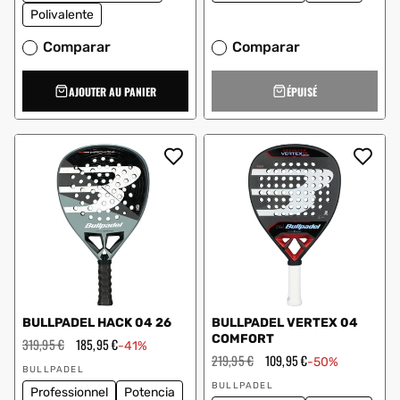
Polivalente
Comparar
Comparar
AJOUTER AU PANIER
ÉPUISÉ
BULLPADEL HACK 04 26
BULLPADEL VERTEX 04
COMFORT
Prix
319,95 €
Prix
185,95 €
-41%
régulier
en
Prix
219,95 €
Prix
109,95 €
-50%
Vendeur
solde
régulier
en
BULLPADEL
:
Vendeur
solde
BULLPADEL
Professionnel
Potencia
: