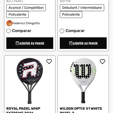
Vendeur
Vendeur
solde
solde
BULLPADEL
SOFTEE
:
:
Avancé / Compétition
Débutant / Intermédiaire
Polivalente
Polivalente
Federico Chingotto
Comparar
Comparar
AJOUTER AU PANIER
AJOUTER AU PANIER
ROYAL PADEL WHIP
WILSON OPTIX V1 WHITE