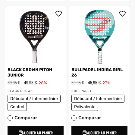
BLACK CROWN PITON
BULLPADEL INDIGA GIRL
JUNIOR
26
Prix
69,95 €
Prix
49,95 €
Prix
59,95 €
Prix
45,95 €
-28%
-23%
régulier
en
régulier
en
Vendeur
Vendeur
solde
solde
BLACK CROWN
BULLPADEL
:
:
Débutant / Intermédiaire
Débutant / Intermédiaire
Control
Polivalente
Comparar
Comparar
AJOUTER AU PANIER
AJOUTER AU PANIER