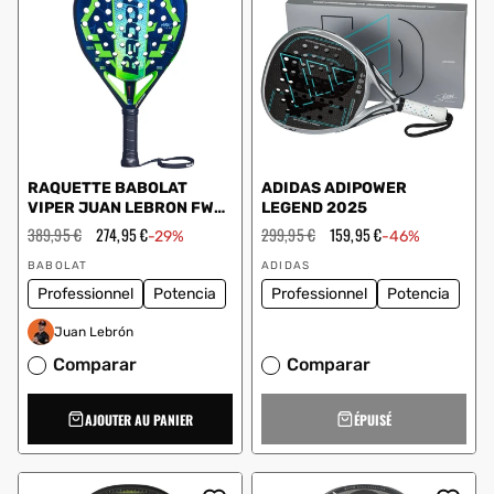
RAQUETTE BABOLAT
ADIDAS ADIPOWER
VIPER JUAN LEBRON FW
LEGEND 2025
150187 100
Prix
389,95 €
Prix
274,95 €
Prix
299,95 €
Prix
159,95 €
-29%
-46%
régulier
en
régulier
en
Vendeur
Vendeur
solde
solde
BABOLAT
ADIDAS
:
:
Professionnel
Potencia
Professionnel
Potencia
Juan Lebrón
Comparar
Comparar
AJOUTER AU PANIER
ÉPUISÉ