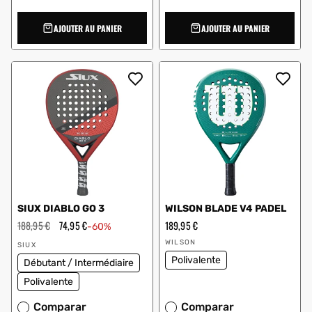
AJOUTER AU PANIER
AJOUTER AU PANIER
SIUX DIABLO GO 3
WILSON BLADE V4 PADEL
Prix
188,95 €
Prix
74,95 €
Prix
189,95 €
-60%
régulier
en
régulier
Vendeur
Vendeur
solde
WILSON
SIUX
:
:
Polivalente
Débutant / Intermédiaire
Polivalente
Comparar
Comparar