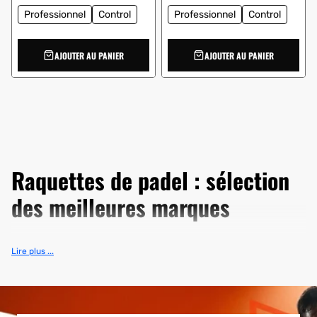
:
:
Professionnel
Control
Professionnel
Control
AJOUTER AU PANIER
AJOUTER AU PANIER
Raquettes de padel : sélection
des meilleures marques
Trouvez vos
raquettes de padel aux meilleurs prix
dans notre
Lire plus ...
boutique de padel en ligne
. Découvrez la plus grande sélection
de
marques de raquettes de padel
du marché, avec les
modèles les plus importants de
raquettes du World Padel Tour
.
Vous cherchez une
raquette de padel bon marché
?