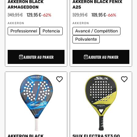
AKKERON BLACK
AKKERON BLACK FENIX
ARMAGEDDON
A25
Prix
349,95 €
Prix
129,95 €
Prix
329,95 €
Prix
109,95 €
-62%
-66%
régulier
en
régulier
en
Vendeur
Vendeur
solde
solde
AKKERON
AKKERON
:
:
Professionnel
Potencia
Avancé / Compétition
Polivalente
AJOUTER AU PANIER
AJOUTER AU PANIER
AKKERON BLACK
SIUX ELECTRA ST3 GO