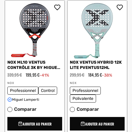
NOX ML10 VENTUS
NOX VENTUS HYBRID 12K
CONTRÔLE 3K BY MIGUEL
LITE PVENTUS12HL
LAMPERTI 2026
Prix
339,95 €
Prix
199,95 €
Prix
299,95 €
Prix
184,95 €
-41%
-38%
régulier
en
régulier
en
Vendeur
Vendeur
solde
solde
NOX
NOX
:
:
Professionnel
Control
Professionnel
Polivalente
Miguel Lamperti
Comparar
Comparar
AJOUTER AU PANIER
AJOUTER AU PANIER