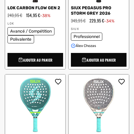
LOK CARBON FLOW GEN 2
SIUX PEGASUS PRO
STORM GREY 2026
Prix
249,95 €
Prix
154,95 €
-38%
régulier
en
Prix
349,95 €
Prix
229,95 €
-34%
Vendeur
solde
régulier
en
LOK
:
Vendeur
solde
SIUX
Avancé / Compétition
:
Professionnel
Polivalente
Álex Chozas
AJOUTER AU PANIER
AJOUTER AU PANIER