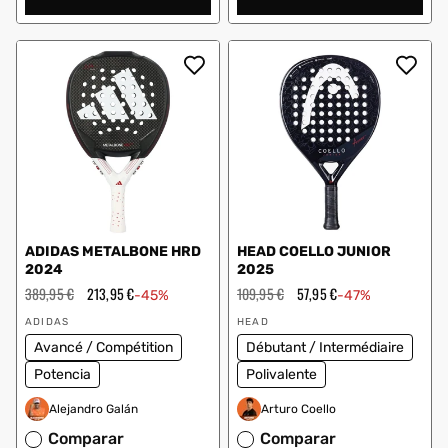
ADIDAS METALBONE HRD
HEAD COELLO JUNIOR
2024
2025
Prix
389,95 €
Prix
213,95 €
Prix
109,95 €
Prix
57,95 €
-45%
-47%
régulier
en
régulier
en
Vendeur
Vendeur
solde
solde
ADIDAS
HEAD
:
:
Avancé / Compétition
Débutant / Intermédiaire
Potencia
Polivalente
Alejandro Galán
Arturo Coello
Comparar
Comparar