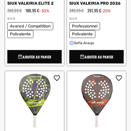
SIUX VALKIRIA ELITE 2
SIUX VALKIRIA PRO 2026
Prix
269,95 €
Prix
188,95 €
Prix
349,95 €
Prix
261,95 €
-30%
-25%
régulier
en
régulier
en
Vendeur
Vendeur
solde
solde
SIUX
SIUX
:
:
Avancé / Compétition
Professionnel
Polivalente
Polivalente
Sofía Araujo
AJOUTER AU PANIER
AJOUTER AU PANIER