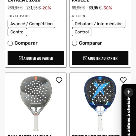
EXTREME 2026
PADEL 2
Prix
289,95 €
Prix
231,95 €
Prix
99,95 €
Prix
69,95 €
-20%
-30%
régulier
en
régulier
en
Vendeur
Vendeur
solde
solde
ROYAL PADEL
WILSON
:
:
Avancé / Compétition
Débutant / Intermédiaire
Control
Control
Comparar
Comparar
AJOUTER AU PANIER
AJOUTER AU PANIER
Nous vous aidons à choisir