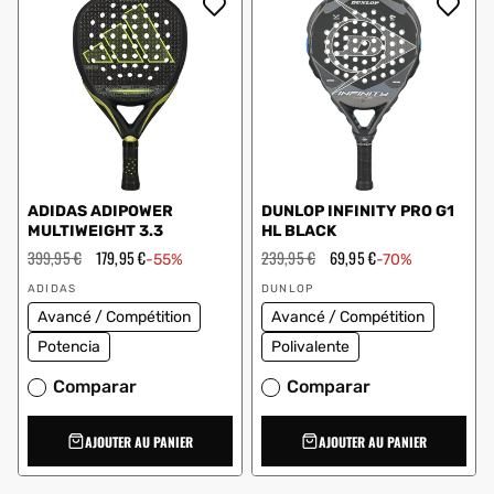
ADIDAS ADIPOWER
DUNLOP INFINITY PRO G1
MULTIWEIGHT 3.3
HL BLACK
Prix
399,95 €
Prix
179,95 €
Prix
239,95 €
Prix
69,95 €
-55%
-70%
régulier
en
régulier
en
Vendeur
Vendeur
solde
solde
ADIDAS
DUNLOP
:
:
Avancé / Compétition
Avancé / Compétition
Potencia
Polivalente
Comparar
Comparar
AJOUTER AU PANIER
AJOUTER AU PANIER