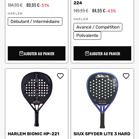
224
Prix
184,95 €
Prix
89,95 €
-51%
régulier
en
Prix
149,95 €
Prix
84,95 €
-43%
Vendeur
solde
régulier
en
HARLEM
:
Vendeur
solde
HARLEM
Débutant / Intermédiaire
:
Avancé / Compétition
Polivalente
AJOUTER AU PANIER
AJOUTER AU PANIER
HARLEM BIONIC HP-221
SIUX SPYDER LITE 3 HARD