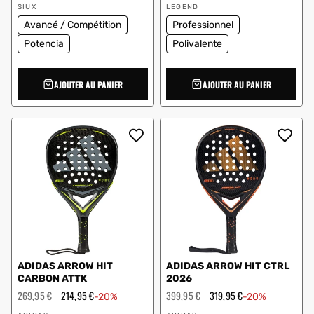
Vendeur
Vendeur
solde
solde
SIUX
LEGEND
:
:
Avancé / Compétition
Professionnel
Potencia
Polivalente
AJOUTER AU PANIER
AJOUTER AU PANIER
ADIDAS ARROW HIT
ADIDAS ARROW HIT CTRL
CARBON ATTK
2026
Prix
269,95 €
Prix
214,95 €
Prix
399,95 €
Prix
319,95 €
-20%
-20%
régulier
en
régulier
en
Vendeur
Vendeur