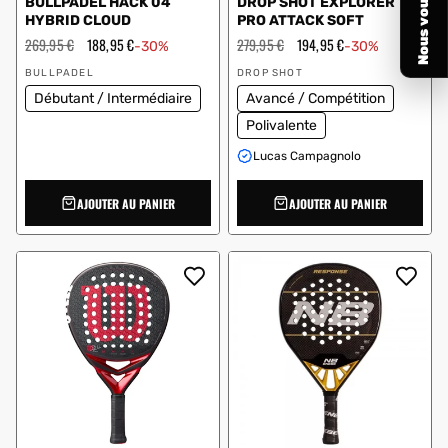
BULLPADEL HACK 04
DROP SHOT EXPLORER
HYBRID CLOUD
PRO ATTACK SOFT
Prix
269,95 €
Prix
188,95 €
Prix
279,95 €
Prix
194,95 €
-30%
-30%
régulier
en
régulier
en
Vendeur
Vendeur
solde
solde
BULLPADEL
DROP SHOT
:
:
Débutant / Intermédiaire
Avancé / Compétition
Polivalente
Lucas Campagnolo
AJOUTER AU PANIER
AJOUTER AU PANIER