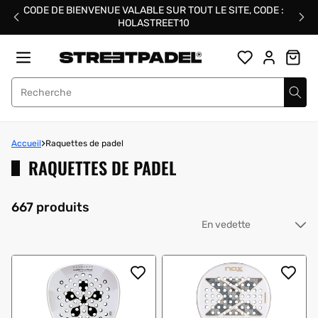
Passer
CODE DE BIENVENUE VALABLE SUR TOUT LE SITE, CODE :
au
HOLASTREET10
contenu
Street Padel
Accueil
Raquettes de padel
RAQUETTES DE PADEL
667 produits
Tri
pa
: