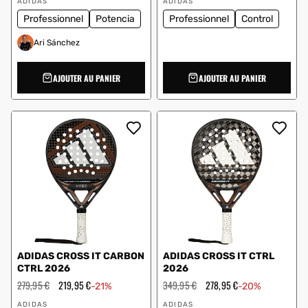
solde
solde
ADIDAS
ADIDAS
:
:
Professionnel
Potencia
Professionnel
Control
Ari Sánchez
AJOUTER AU PANIER
AJOUTER AU PANIER
ADIDAS CROSS IT CARBON
ADIDAS CROSS IT CTRL
CTRL 2026
2026
Prix
279,95 €
Prix
219,95 €
Prix
349,95 €
Prix
278,95 €
-21%
-20%
régulier
en
régulier
en
Vendeur
Vendeur
solde
solde
ADIDAS
ADIDAS