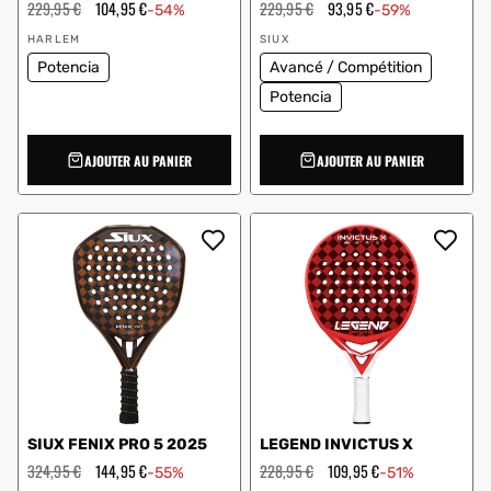
Prix
229,95 €
Prix
104,95 €
Prix
229,95 €
Prix
93,95 €
-54%
-59%
régulier
en
régulier
en
Vendeur
Vendeur
solde
solde
HARLEM
SIUX
:
:
Potencia
Avancé / Compétition
Potencia
AJOUTER AU PANIER
AJOUTER AU PANIER
SIUX FENIX PRO 5 2025
LEGEND INVICTUS X
Prix
324,95 €
Prix
144,95 €
Prix
228,95 €
Prix
109,95 €
-55%
-51%
régulier
en
régulier
en