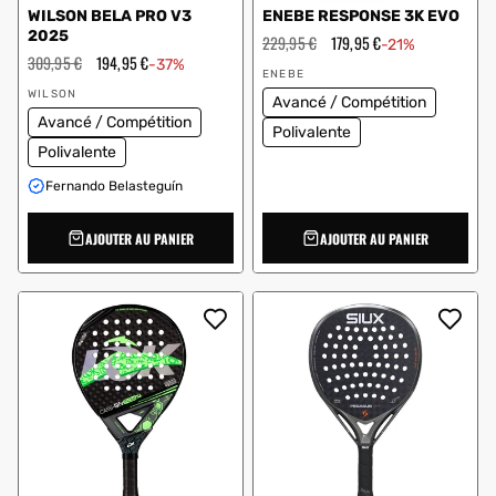
WILSON BELA PRO V3
ENEBE RESPONSE 3K EVO
2025
Prix
229,95 €
Prix
179,95 €
-21%
régulier
en
Prix
309,95 €
Prix
194,95 €
-37%
Vendeur
solde
régulier
en
ENEBE
Vendeur
:
solde
WILSON
Avancé / Compétition
:
Avancé / Compétition
Polivalente
Polivalente
Fernando Belasteguín
AJOUTER AU PANIER
AJOUTER AU PANIER