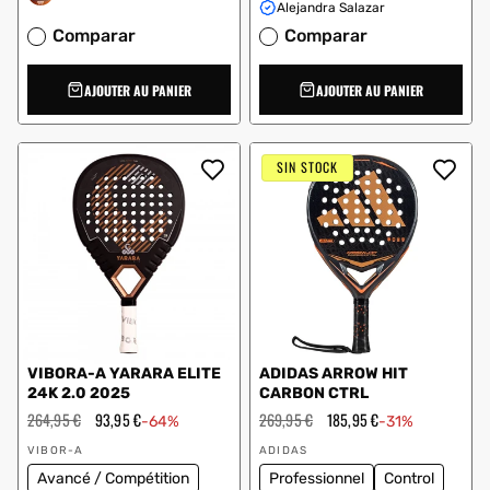
Alejandra Salazar
Comparar
Comparar
AJOUTER AU PANIER
AJOUTER AU PANIER
SIN STOCK
VIBORA-A YARARA ELITE
ADIDAS ARROW HIT
24K 2.0 2025
CARBON CTRL
Prix
264,95 €
Prix
93,95 €
Prix
269,95 €
Prix
185,95 €
-64%
-31%
régulier
en
régulier
en
Vendeur
Vendeur
solde
solde
VIBOR-A
ADIDAS
:
:
Avancé / Compétition
Professionnel
Control