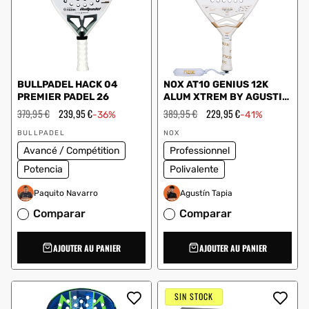
BULLPADEL HACK 04
NOX AT10 GENIUS 12K
PREMIER PADEL 26
ALUM XTREM BY AGUSTIN
TAPIA 2026
Prix
379,95 €
Prix
239,95 €
Prix
389,95 €
Prix
229,95 €
-36%
-41%
régulier
en
régulier
en
Vendeur
Vendeur
solde
solde
BULLPADEL
NOX
:
:
Avancé / Compétition
Professionnel
Potencia
Polivalente
Paquito Navarro
Agustín Tapia
Comparar
Comparar
AJOUTER AU PANIER
AJOUTER AU PANIER
SIN STOCK