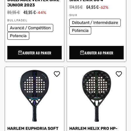
JUNIOR 2023
Prix
174,95 €
Prix
64,95 €
-62%
régulier
en
Prix
89,95 €
Prix
49,95 €
-44%
Vendeur
solde
régulier
en
SIUX
Vendeur
:
solde
BULLPADEL
Débutant / Intermédiaire
:
Avancé / Compétition
Potencia
Potencia
AJOUTER AU PANIER
AJOUTER AU PANIER
HARLEM EUPHORIA SOFT
HARLEM HELIX PRO HP-