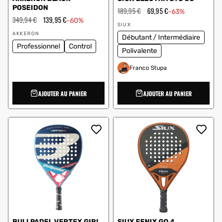
POSEIDON
Prix
189,95 €
Prix
69,95 €
-63%
régulier
en
Prix
349,94 €
Prix
139,95 €
-60%
Vendeur
solde
régulier
en
SIUX
Vendeur
:
solde
AKKERON
Débutant / Intermédiaire
:
Professionnel
Control
Polivalente
Franco Stupa
AJOUTER AU PANIER
AJOUTER AU PANIER
BULLPADEL VERTEX GIRL
SIUX FENIX GO 4