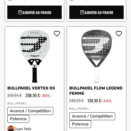
AJOUTER AU PANIER
AJOUTER AU PANIER
BULLPADEL VERTEX 05
BULLPADEL FLOW LEGEND
FEMME
Prix
339,95 €
Prix
208,95 €
-38%
régulier
en
Prix
249,95 €
Prix
138,95 €
-44%
Vendeur
solde
régulier
en
BULLPADEL
:
Vendeur
solde
BULLPADEL
Avancé / Compétition
:
Avancé / Compétition
Potencia
Potencia
Juan Tello