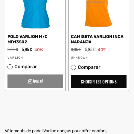
POLO VARLION M/C
CAMISETA VARLION INCA
MD13S02
NARANJA
Prix
9,95 €
Prix
5,95 €
Prix
9,95 €
Prix
5,95 €
-40%
-40%
régulier
en
régulier
en
Vendeur
Vendeur
solde
solde
VARLION
UNKNOWN
:
:
Comparar
Comparar
CHOISIR LES OPTIONS
ÉPUISÉ
Vêtements de padel Varlion conçus pour offrir confort,