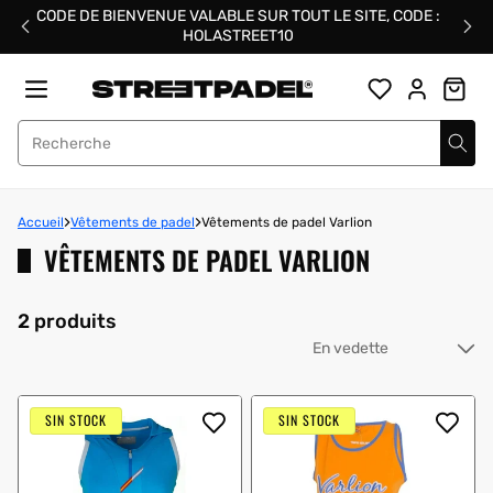
Passer
CODE DE BIENVENUE VALABLE SUR TOUT LE SITE, CODE :
au
HOLASTREET10
contenu
Street Padel
Accueil
Vêtements de padel
Vêtements de padel Varlion
VÊTEMENTS DE PADEL VARLION
2 produits
Tri
pa
:
SIN STOCK
SIN STOCK