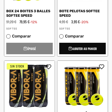
BOX 24 BOITES 3 BALLES
BOTE PELOTAS SOFTEE
SOFTEE SPEED
SPEED
Prix
91,20 €
Prix
79,95 €
Prix
4,95 €
Prix
3,95 €
-12%
-20%
régulier
en
régulier
en
Vendeur
Vendeur
solde
solde
SOFTEE
SOFTEE
:
:
Comparar
Comparar
ÉPUISÉ
AJOUTER AU PANIER
SIN STOCK