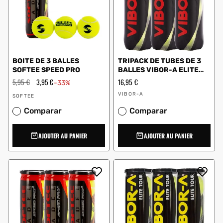
BOITE DE 3 BALLES
TRIPACK DE TUBES DE 3
SOFTEE SPEED PRO
BALLES VIBOR-A ELITE
TEAM
Prix
5,95 €
Prix
3,95 €
Prix
16,95 €
-33%
régulier
en
régulier
Vendeur
Vendeur
solde
VIBOR-A
SOFTEE
:
:
Comparar
Comparar
AJOUTER AU PANIER
AJOUTER AU PANIER