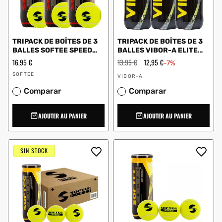
TRIPACK DE BOÎTES DE 3
TRIPACK DE BOÎTES DE 3
BALLES SOFTEE SPEED
BALLES VIBOR-A ELITE
PRO
TOUR 0013734
Prix
16,95 €
Prix
13,95 €
Prix
12,95 €
-7%
régulier
régulier
en
Vendeur
Vendeur
solde
SOFTEE
VIBOR-A
:
:
Comparar
Comparar
AJOUTER AU PANIER
AJOUTER AU PANIER
SIN STOCK