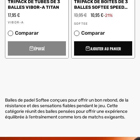
TRIPACK DE TUBES DE 3
TRIPACK DE BOÎTES DE 3
BALLES VIBOR-A TITAN
BALLES SOFTEE SPEED
0014000
Prix
17,95 €
Prix
13,95 €
Prix
10,95 €
-21%
régulier
régulier
en
Vendeur
Vendeur
solde
VIBOR-A
SOFTEE
:
:
Comparar
Comparar
ÉPUISÉ
AJOUTER AU PANIER
Balles de padel Softee conçues pour offrir un bon rebond, de la
résistance et des sensations fiables pendant le jeu. Cette
catégorie réunit des balles pensées pour offrir une expérience
équilibrée à l’entraînement comme lors de matchs exigeants.