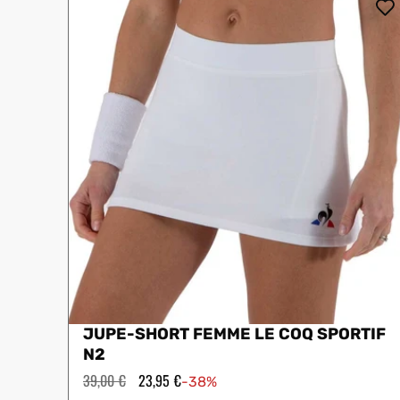
Jupes
Drop Shot
Leggings
Pantalons
Polos
Sous-vêtements
Sweats
Robes
JUPE-SHORT FEMME LE COQ SPORTIF
N2
Prix
39,00 €
Prix
23,95 €
-38%
régulier
en