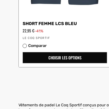
SHORT FEMME LCS BLEU
Prix
22,95 €
-41%
en
Vendeur
solde
LE COQ SPORTIF
:
Comparar
CHOISIR LES OPTIONS
Vêtements de padel Le Coq Sportif conçus pour offr