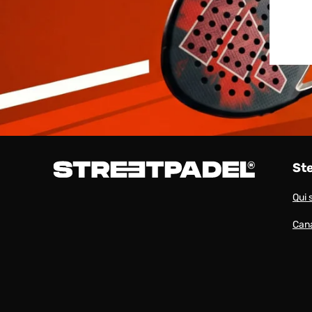
St
Qui
Cana