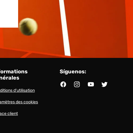
formations
Síguenos:
nérales
Facebook
Instagram
YouTube
Twitter
itions d'utilisation
amètres des cookies
ace client