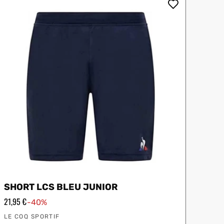
:
Softee
Slazenger
SHORT LCS BLEU JUNIOR
Prix
21,95 €
-40%
en
Vendeur
solde
LE COQ SPORTIF