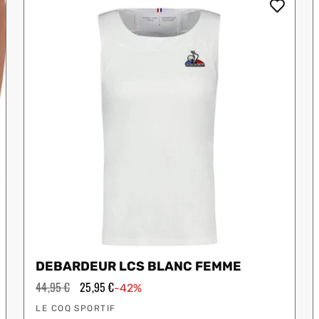
Drop Shot
K-Swiss
Legend
Munich
DEBARDEUR LCS BLANC FEMME
Prix
44,95 €
Prix
25,95 €
-42%
régulier
en
Vendeur
solde
LE COQ SPORTIF