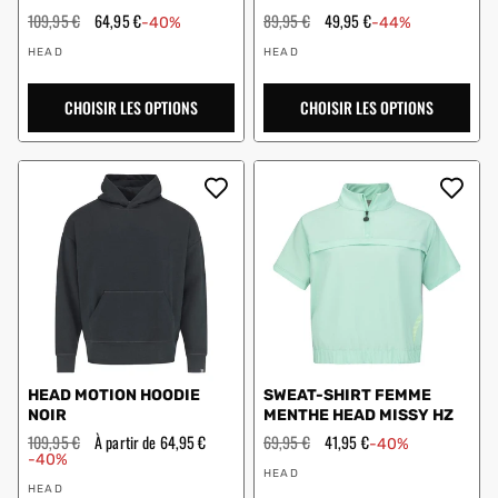
Prix
109,95 €
Prix
64,95 €
Prix
89,95 €
Prix
49,95 €
-40%
-44%
régulier
en
régulier
en
Vendeur
Vendeur
solde
solde
HEAD
HEAD
:
:
CHOISIR LES OPTIONS
CHOISIR LES OPTIONS
HEAD MOTION HOODIE
SWEAT-SHIRT FEMME
NOIR
MENTHE HEAD MISSY HZ
Prix
109,95 €
Prix
À partir de 64,95 €
Prix
69,95 €
Prix
41,95 €
-40%
régulier
en
régulier
en
-40%
Vendeur
solde
solde
HEAD
Vendeur
:
HEAD