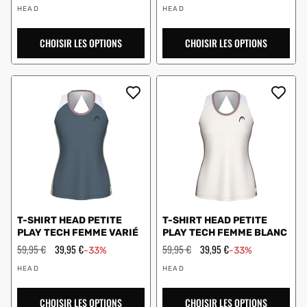
Vendeur
Vendeur
solde
solde
HEAD
HEAD
:
:
CHOISIR LES OPTIONS
CHOISIR LES OPTIONS
T-SHIRT HEAD PETITE
T-SHIRT HEAD PETITE
PLAY TECH FEMME VARIÉ
PLAY TECH FEMME BLANC
Prix
59,95 €
Prix
39,95 €
Prix
59,95 €
Prix
39,95 €
-33%
-33%
régulier
en
régulier
en
Vendeur
Vendeur
solde
solde
HEAD
HEAD
:
:
CHOISIR LES OPTIONS
CHOISIR LES OPTIONS