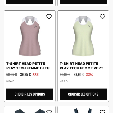
T-SHIRT HEAD PETITE
T-SHIRT HEAD PETITE
PLAY TECH FEMME BLEU
PLAY TECH FEMME VERT
Prix
59,95 €
Prix
39,95 €
Prix
59,95 €
Prix
39,95 €
-33%
-33%
régulier
en
régulier
en
Vendeur
Vendeur
solde
solde
HEAD
HEAD
:
:
CHOISIR LES OPTIONS
CHOISIR LES OPTIONS