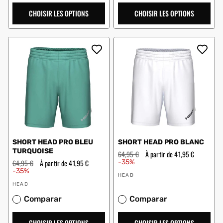
CHOISIR LES OPTIONS
CHOISIR LES OPTIONS
SHORT HEAD PRO BLEU
SHORT HEAD PRO BLANC
TURQUOISE
Prix
64,95 €
Prix
À partir de 41,95 €
régulier
en
Prix
64,95 €
Prix
À partir de 41,95 €
-35%
solde
régulier
en
-35%
Vendeur
solde
HEAD
Vendeur
:
HEAD
:
Comparar
Comparar
CHOISIR LES OPTIONS
CHOISIR LES OPTIONS