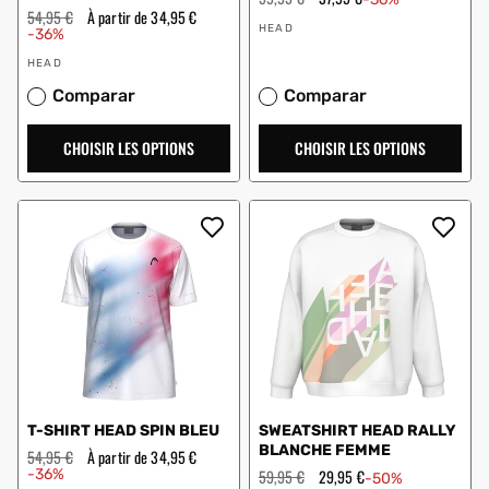
régulier
en
Prix
54,95 €
Prix
À partir de 34,95 €
Vendeur
solde
régulier
en
HEAD
-36%
:
solde
Vendeur
HEAD
:
Comparar
Comparar
CHOISIR LES OPTIONS
CHOISIR LES OPTIONS
T-SHIRT HEAD SPIN BLEU
SWEATSHIRT HEAD RALLY
BLANCHE FEMME
Prix
54,95 €
Prix
À partir de 34,95 €
régulier
en
-36%
Prix
59,95 €
Prix
29,95 €
-50%
solde