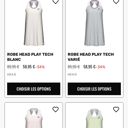
ROBE HEAD PLAY TECH
ROBE HEAD PLAY TECH
BLANC
VARIÉ
Prix
89,95 €
Prix
58,95 €
Prix
89,95 €
Prix
58,95 €
-34%
-34%
régulier
en
régulier
en
Vendeur
Vendeur
solde
solde
HEAD
HEAD
:
:
CHOISIR LES OPTIONS
CHOISIR LES OPTIONS