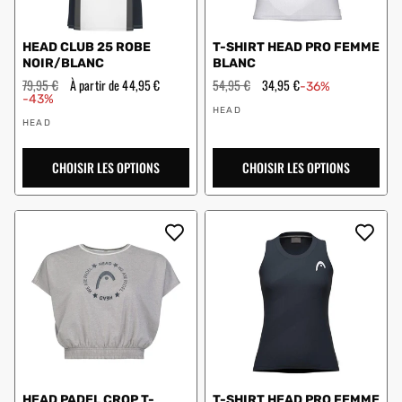
HEAD CLUB 25 ROBE
T-SHIRT HEAD PRO FEMME
NOIR/BLANC
BLANC
Prix
79,95 €
Prix
À partir de 44,95 €
Prix
54,95 €
Prix
34,95 €
-36%
régulier
en
régulier
en
-43%
Vendeur
solde
solde
HEAD
Vendeur
:
HEAD
:
CHOISIR LES OPTIONS
CHOISIR LES OPTIONS
HEAD PADEL CROP T-
T-SHIRT HEAD PRO FEMME