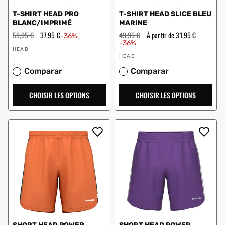
T-SHIRT HEAD PRO
T-SHIRT HEAD SLICE BLEU
BLANC/IMPRIMÉ
MARINE
Prix
59,95 €
Prix
37,95 €
Prix
49,95 €
Prix
À partir de 31,95 €
-36%
régulier
en
régulier
en
-36%
Vendeur
solde
solde
HEAD
Vendeur
:
HEAD
:
Comparar
Comparar
CHOISIR LES OPTIONS
CHOISIR LES OPTIONS