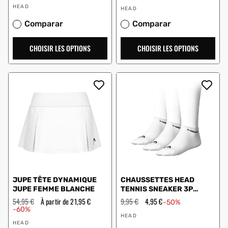
régulier
en
Vendeur
Vendeur
solde
HEAD
HEAD
:
:
Comparar
Comparar
CHOISIR LES OPTIONS
CHOISIR LES OPTIONS
JUPE TÊTE DYNAMIQUE
CHAUSSETTES HEAD
JUPE FEMME BLANCHE
TENNIS SNEAKER 3P
BLANC
Prix
54,95 €
Prix
À partir de 21,95 €
Prix
9,95 €
Prix
4,95 €
-50%
régulier
en
régulier
en
-60%
Vendeur
solde
solde
HEAD
Vendeur
:
HEAD