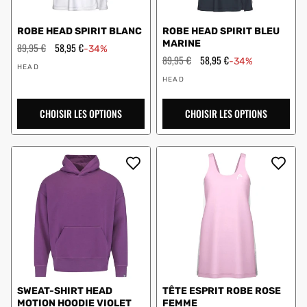
ROBE HEAD SPIRIT BLANC
ROBE HEAD SPIRIT BLEU
MARINE
Prix
89,95 €
Prix
58,95 €
-34%
régulier
en
Prix
89,95 €
Prix
58,95 €
-34%
Vendeur
solde
régulier
en
HEAD
:
Vendeur
solde
HEAD
:
CHOISIR LES OPTIONS
CHOISIR LES OPTIONS
SWEAT-SHIRT HEAD
TÊTE ESPRIT ROBE ROSE
MOTION HOODIE VIOLET
FEMME