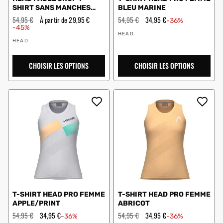
SHIRT SANS MANCHES
BLEU MARINE
GRIS FEMMES
Prix
54,95 €
Prix
À partir de 29,95 €
Prix
54,95 €
Prix
34,95 €
-36%
régulier
en
régulier
en
-45%
Vendeur
solde
solde
HEAD
Vendeur
:
HEAD
:
CHOISIR LES OPTIONS
CHOISIR LES OPTIONS
T-SHIRT HEAD PRO FEMME
T-SHIRT HEAD PRO FEMME
APPLE/PRINT
ABRICOT
Prix
54,95 €
Prix
34,95 €
Prix
54,95 €
Prix
34,95 €
-36%
-36%
régulier
en
régulier
en