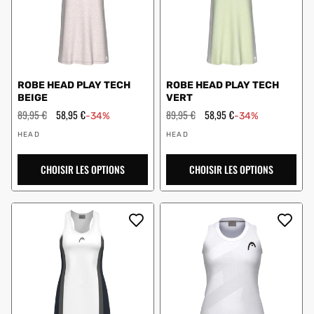
ROBE HEAD PLAY TECH
ROBE HEAD PLAY TECH
BEIGE
VERT
Prix
89,95 €
Prix
58,95 €
Prix
89,95 €
Prix
58,95 €
-34%
-34%
régulier
en
régulier
en
Vendeur
Vendeur
solde
solde
HEAD
HEAD
:
:
CHOISIR LES OPTIONS
CHOISIR LES OPTIONS