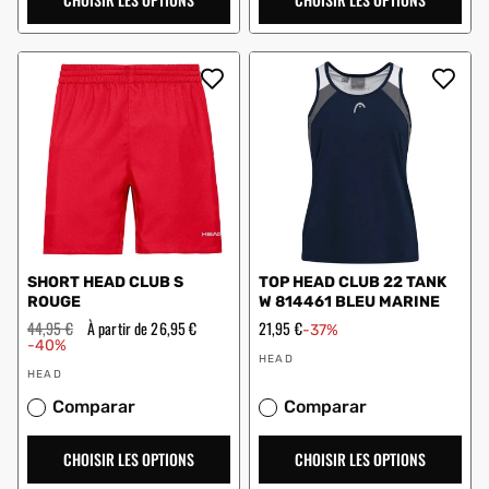
SHORT HEAD CLUB S
TOP HEAD CLUB 22 TANK
ROUGE
W 814461 BLEU MARINE
Prix
44,95 €
Prix
À partir de 26,95 €
Prix
21,95 €
-37%
régulier
en
en
-40%
Vendeur
solde
solde
HEAD
Vendeur
:
HEAD
:
Comparar
Comparar
CHOISIR LES OPTIONS
CHOISIR LES OPTIONS