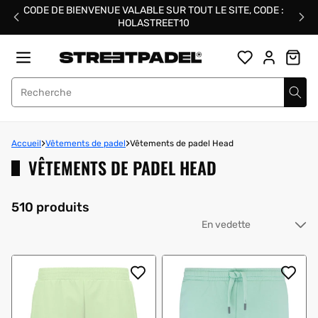
Passer
CODE DE BIENVENUE VALABLE SUR TOUT LE SITE, CODE :
au
HOLASTREET10
contenu
Street Padel
Accueil
Vêtements de padel
Vêtements de padel Head
VÊTEMENTS DE PADEL HEAD
510 produits
Tri
pa
: