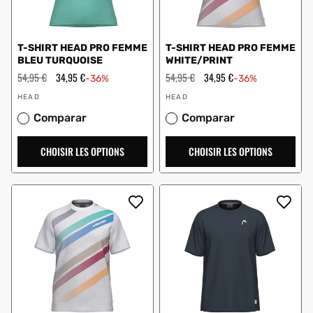
T-SHIRT HEAD PRO FEMME
T-SHIRT HEAD PRO FEMME
BLEU TURQUOISE
WHITE/PRINT
Prix
54,95 €
Prix
34,95 €
Prix
54,95 €
Prix
34,95 €
-36%
-36%
régulier
en
régulier
en
Vendeur
Vendeur
solde
solde
HEAD
HEAD
:
:
Comparar
Comparar
CHOISIR LES OPTIONS
CHOISIR LES OPTIONS