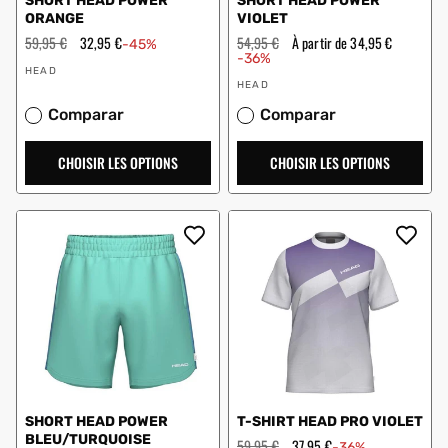
SHORT HEAD POWER
SHORT HEAD POWER
ORANGE
VIOLET
Prix
59,95 €
Prix
32,95 €
Prix
54,95 €
Prix
À partir de 34,95 €
-45%
régulier
en
régulier
en
-36%
Vendeur
solde
solde
HEAD
Vendeur
:
HEAD
:
Comparar
Comparar
CHOISIR LES OPTIONS
CHOISIR LES OPTIONS
SHORT HEAD POWER
T-SHIRT HEAD PRO VIOLET
BLEU/TURQUOISE
Prix
59,95 €
Prix
37,95 €
-36%