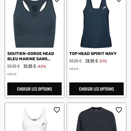
SOUTIEN-GORGE HEAD
TOP HEAD SPIRIT NAVY
BLEU MARINE SANS
Prix
59,95 €
Prix
28,95 €
-51%
COUTURES FLEX
régulier
en
Prix
59,95 €
Prix
35,95 €
-40%
Vendeur
solde
régulier
en
HEAD
Vendeur
:
solde
HEAD
:
CHOISIR LES OPTIONS
CHOISIR LES OPTIONS