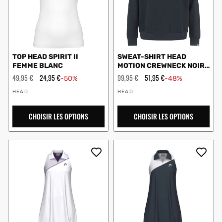
TOP HEAD SPIRIT II
SWEAT-SHIRT HEAD
FEMME BLANC
MOTION CREWNECK NOIR
SANS CAPUCHE
Prix
49,95 €
Prix
24,95 €
Prix
99,95 €
Prix
51,95 €
-50%
-48%
régulier
en
régulier
en
Vendeur
Vendeur
solde
solde
HEAD
HEAD
:
:
CHOISIR LES OPTIONS
CHOISIR LES OPTIONS