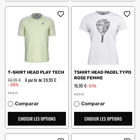
T-SHIRT HEAD PLAY TECH
TSHIRT HEAD PADEL TYPO
ROSE FEMME
Prix
64,95 €
Prix
À partir de 39,95 €
régulier
en
-38%
Prix
16,95 €
-51%
solde
en
Vendeur
Vendeur
solde
HEAD
HEAD
:
:
Comparar
Comparar
CHOISIR LES OPTIONS
CHOISIR LES OPTIONS