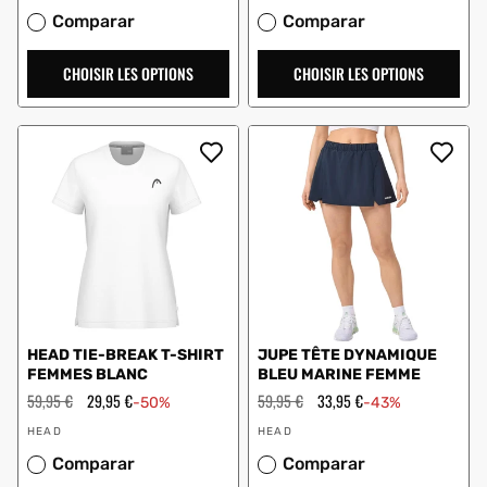
:
Comparar
Comparar
CHOISIR LES OPTIONS
CHOISIR LES OPTIONS
HEAD TIE-BREAK T-SHIRT
JUPE TÊTE DYNAMIQUE
FEMMES BLANC
BLEU MARINE FEMME
Prix
59,95 €
Prix
29,95 €
Prix
59,95 €
Prix
33,95 €
-50%
-43%
régulier
en
régulier
en
Vendeur
Vendeur
solde
solde
HEAD
HEAD
:
:
Comparar
Comparar