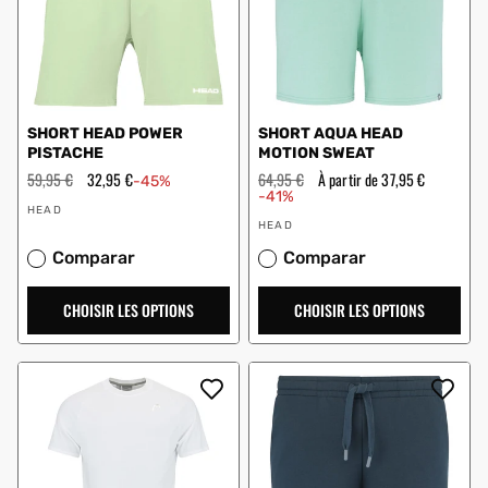
SHORT HEAD POWER
SHORT AQUA HEAD
PISTACHE
MOTION SWEAT
Prix
59,95 €
Prix
32,95 €
Prix
64,95 €
Prix
À partir de 37,95 €
-45%
régulier
en
régulier
en
-41%
Vendeur
solde
solde
HEAD
Vendeur
:
HEAD
:
Comparar
Comparar
CHOISIR LES OPTIONS
CHOISIR LES OPTIONS