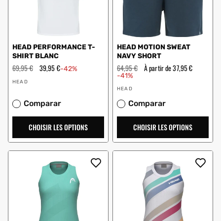
HEAD PERFORMANCE T-
HEAD MOTION SWEAT
SHIRT BLANC
NAVY SHORT
Prix
69,95 €
Prix
39,95 €
Prix
64,95 €
Prix
À partir de 37,95 €
-42%
régulier
en
régulier
en
-41%
Vendeur
solde
solde
HEAD
Vendeur
:
HEAD
:
Comparar
Comparar
CHOISIR LES OPTIONS
CHOISIR LES OPTIONS