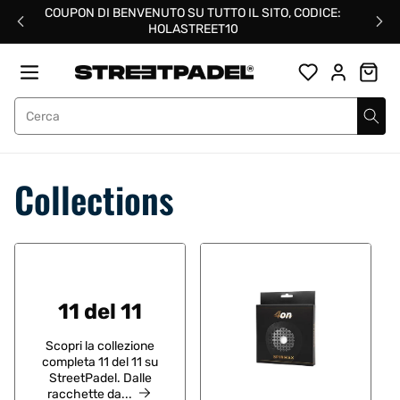
Salta
COUPON DI BENVENUTO SU TUTTO IL SITO, CODICE:
al
HOLASTREET10
contenuto
Street Padel
Collections
11 del 11
Scopri la collezione
completa 11 del 11 su
StreetPadel. Dalle
racchette da...