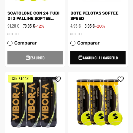
SCATOLONE CON 24 TUBI
BOTE PELOTAS SOFTEE
DI 3 PALLINE SOFTEE
SPEED
SPEED
Prezzo
91,20 €
Prezzo
79,95 €
Prezzo
4,95 €
Prezzo
3,95 €
-12%
-20%
regolare
scontato
regolare
scontato
Fornitore:
Fornitore:
SOFTEE
SOFTEE
Comparar
Comparar
ESAURITO
AGGIUNGI AL CARRELLO
SIN STOCK