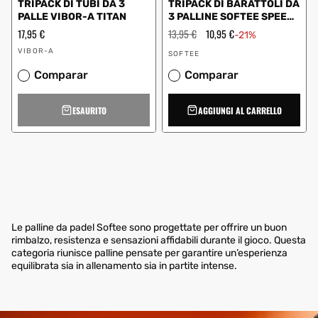
TRIPACK DI TUBI DA 3
TRIPACK DI BARATTOLI DA
PALLE VIBOR-A TITAN
3 PALLINE SOFTEE SPEED
0014000
Prezzo
17,95 €
Prezzo
13,95 €
Prezzo
10,95 €
-21%
regolare
regolare
scontato
Fornitore:
Fornitore:
VIBOR-A
SOFTEE
Comparar
Comparar
ESAURITO
AGGIUNGI AL CARRELLO
Le palline da padel Softee sono progettate per offrire un buon
rimbalzo, resistenza e sensazioni affidabili durante il gioco. Questa
categoria riunisce palline pensate per garantire un’esperienza
equilibrata sia in allenamento sia in partite intense.