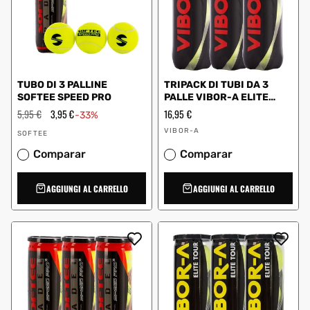
TUBO DI 3 PALLINE
TRIPACK DI TUBI DA 3
SOFTEE SPEED PRO
PALLE VIBOR-A ELITE
TEAM
Prezzo
5,95 €
Prezzo
3,95 €
Prezzo
16,95 €
-33%
regolare
scontato
regolare
Fornitore:
Fornitore:
VIBOR-A
SOFTEE
Comparar
Comparar
AGGIUNGI AL CARRELLO
AGGIUNGI AL CARRELLO