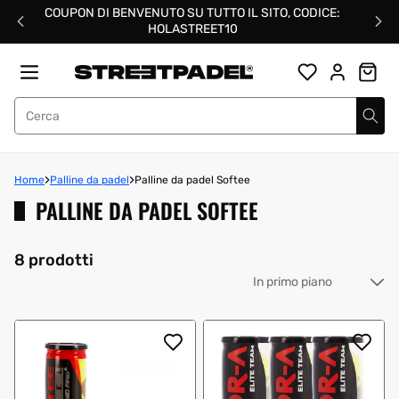
Salta
COUPON DI BENVENUTO SU TUTTO IL SITO, CODICE:
al
HOLASTREET10
contenuto
Street Padel
Home
Palline da padel
Palline da padel Softee
PALLINE DA PADEL SOFTEE
8 prodotti
Or
pe