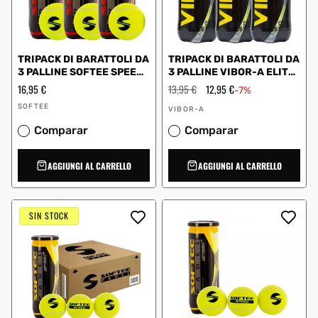
TRIPACK DI BARATTOLI DA
TRIPACK DI BARATTOLI DA
3 PALLINE SOFTEE SPEED
3 PALLINE VIBOR-A ELITE
PRO
TOUR 0013734
Prezzo
16,95 €
Prezzo
13,95 €
Prezzo
12,95 €
-7%
regolare
regolare
scontato
Fornitore:
Fornitore:
SOFTEE
VIBOR-A
Comparar
Comparar
AGGIUNGI AL CARRELLO
AGGIUNGI AL CARRELLO
SIN STOCK