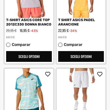
T-SHIRT ASICS CORE TOP
T SHIRT ASICS PADEL
2012C330 DONNA BIANCO
ARANCIONE
Prezzo
29,95 €
Prezzo
16,95 €
Prezzo
22,95 €
-43%
-34%
regolare
scontato
scontato
Fornitore:
Fornitore:
ASICS
ASICS
Comparar
Comparar
SCEGLI OPZIONI
SCEGLI OPZIONI