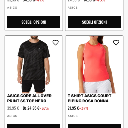
-41%
-40%
regolare
scontato
regolare
scontato
Fornitore:
Fornitore:
ASICS
ASICS
SCEGLI OPZIONI
SCEGLI OPZIONI
ASICS CORE ALL OVER
T SHIRT ASICS COURT
PRINT SS TOP NERO
PIPING ROSA DONNA
Prezzo
39,95 €
Prezzo
Da 24,95 €
Prezzo
21,95 €
-37%
-37%
regolare
scontato
scontato
Fornitore:
Fornitore:
ASICS
ASICS