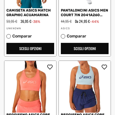
CAMISETA ASICS MATCH
PANTALONCINI ASICS MEN
GRAPHIC ACUAMARINA
COURT 7IN 2041A260
BIANCO
Prezzo
59,95 €
Prezzo
36,95 €
Prezzo
44,95 €
Prezzo
Da 24,95 €
-38%
-44%
regolare
scontato
regolare
scontato
Fornitore:
Fornitore:
UNKNOWN
ASICS
Comparar
Comparar
SCEGLI OPZIONI
SCEGLI OPZIONI
REGGISENO ASICS CORE
REGGISENO ASICS CORE