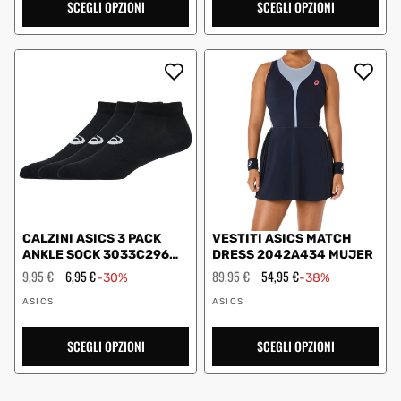
SCEGLI OPZIONI
SCEGLI OPZIONI
CALZINI ASICS 3 PACK
VESTITI ASICS MATCH
ANKLE SOCK 3033C296
DRESS 2042A434 MUJER
001
Prezzo
9,95 €
Prezzo
6,95 €
Prezzo
89,95 €
Prezzo
54,95 €
-30%
-38%
regolare
scontato
regolare
scontato
Fornitore:
Fornitore:
ASICS
ASICS
SCEGLI OPZIONI
SCEGLI OPZIONI