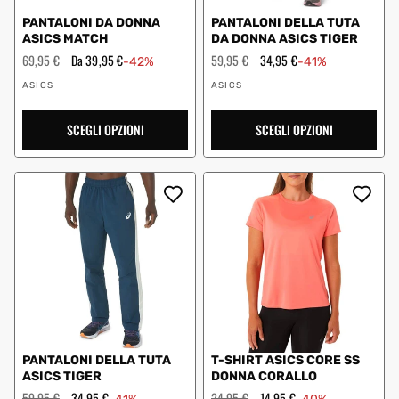
PANTALONI DA DONNA
PANTALONI DELLA TUTA
ASICS MATCH
DA DONNA ASICS TIGER
Prezzo
69,95 €
Prezzo
Da 39,95 €
Prezzo
59,95 €
Prezzo
34,95 €
-42%
-41%
regolare
scontato
regolare
scontato
Fornitore:
Fornitore:
ASICS
ASICS
SCEGLI OPZIONI
SCEGLI OPZIONI
PANTALONI DELLA TUTA
T-SHIRT ASICS CORE SS
ASICS TIGER
DONNA CORALLO
Prezzo
59,95 €
Prezzo
34,95 €
Prezzo
24,95 €
Prezzo
14,95 €