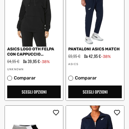
ASICS LOGO OTH FELPA
PANTALONI ASICS MATCH
CON CAPPUCCIO
Prezzo
69,95 €
Prezzo
Da 42,95 €
-38%
2032C845 002 DONNA
regolare
scontato
Prezzo
64,95 €
Prezzo
Da 39,95 €
-38%
Fornitore:
regolare
scontato
ASICS
Fornitore:
UNKNOWN
Comparar
Comparar
SCEGLI OPZIONI
SCEGLI OPZIONI