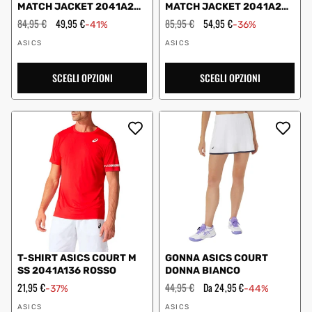
MATCH JACKET 2041A249
MATCH JACKET 2041A249
BLU AQUA
BLU
Prezzo
84,95 €
Prezzo
49,95 €
Prezzo
85,95 €
Prezzo
54,95 €
-41%
-36%
regolare
scontato
regolare
scontato
Fornitore:
Fornitore:
ASICS
ASICS
SCEGLI OPZIONI
SCEGLI OPZIONI
T-SHIRT ASICS COURT M
GONNA ASICS COURT
SS 2041A136 ROSSO
DONNA BIANCO
Prezzo
21,95 €
Prezzo
44,95 €
Prezzo
Da 24,95 €
-37%
-44%
scontato
regolare
scontato
Fornitore:
Fornitore:
ASICS
ASICS