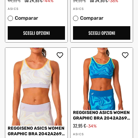
Prezzo
44,95 €
Prezzo
Da 24,95 €
Prezzo
54,95 €
Prezzo
Da 34,95 €
-44%
-36%
regolare
scontato
regolare
scontato
Fornitore:
Fornitore:
ASICS
ASICS
Comparar
Comparar
SCEGLI OPZIONI
SCEGLI OPZIONI
REGGISENO ASICS WOMEN
GRAPHIC BRA 2042A269
DONNA BLU
Prezzo
32,95 €
-34%
REGGISENO ASICS WOMEN
scontato
Fornitore:
GRAPHIC BRA 2042A269
ASICS