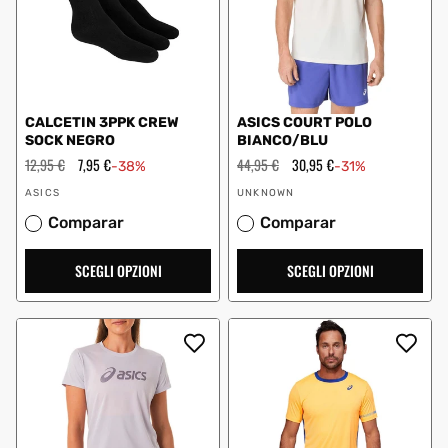
CALCETIN 3PPK CREW
ASICS COURT POLO
SOCK NEGRO
BIANCO/BLU
Prezzo
12,95 €
Prezzo
7,95 €
Prezzo
44,95 €
Prezzo
30,95 €
-38%
-31%
regolare
scontato
regolare
scontato
Fornitore:
Fornitore:
ASICS
UNKNOWN
Comparar
Comparar
SCEGLI OPZIONI
SCEGLI OPZIONI