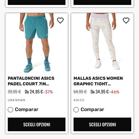
PANTALONCINI ASICS
MALLAS ASICS WOMEN
PADEL COURT 7IN
GRAPHIC TIGHT
AZZURRO ACQUA
2042A270 DONNA BIANCO
Prezzo
39,95 €
Prezzo
Da 24,95 €
Prezzo
64,95 €
Prezzo
Da 34,95 €
-37%
-46%
regolare
scontato
regolare
scontato
Fornitore:
Fornitore:
UNKNOWN
ASICS
Comparar
Comparar
SCEGLI OPZIONI
SCEGLI OPZIONI