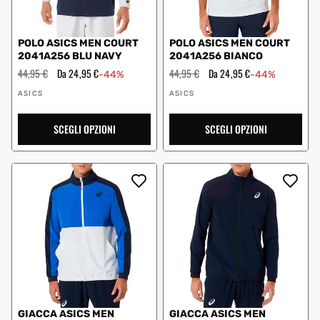
POLO ASICS MEN COURT
POLO ASICS MEN COURT
2041A256 BLU NAVY
2041A256 BIANCO
Prezzo
44,95 €
Prezzo
Da 24,95 €
Prezzo
44,95 €
Prezzo
Da 24,95 €
-44%
-44%
regolare
scontato
regolare
scontato
Fornitore:
Fornitore:
ASICS
ASICS
SCEGLI OPZIONI
SCEGLI OPZIONI
GIACCA ASICS MEN
GIACCA ASICS MEN