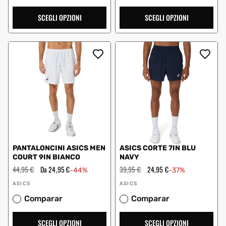
SCEGLI OPZIONI
SCEGLI OPZIONI
PANTALONCINI ASICS MEN
ASICS CORTE 7IN BLU
COURT 9IN BIANCO
NAVY
Prezzo
44,95 €
Prezzo
Da 24,95 €
Prezzo
39,95 €
Prezzo
24,95 €
-44%
-37%
regolare
scontato
regolare
scontato
Fornitore:
Fornitore:
ASICS
ASICS
Comparar
Comparar
SCEGLI OPZIONI
SCEGLI OPZIONI