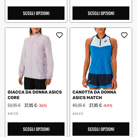
SCEGLI OPZIONI
SCEGLI OPZIONI
GIACCA DA DONNA ASICS
CANOTTA DA DONNA
CORE
ASICS MATCH
Prezzo
59,95 €
Prezzo
37,95 €
Prezzo
49,95 €
Prezzo
27,95 €
-36%
-44%
regolare
scontato
regolare
scontato
Fornitore:
Fornitore:
ASICS
ASICS
SCEGLI OPZIONI
SCEGLI OPZIONI