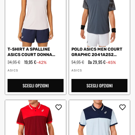
T-SHIRT A SPALLINE
POLO ASICS MEN COURT
ASICS COURT DONNA
GRAPHIC 2041A252
ROSA
GRIGIO
Prezzo
34,95 €
Prezzo
19,95 €
Prezzo
54,95 €
Prezzo
Da 29,95 €
-42%
-45%
regolare
scontato
regolare
scontato
Fornitore:
Fornitore:
ASICS
ASICS
SCEGLI OPZIONI
SCEGLI OPZIONI