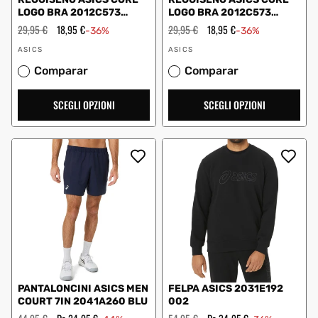
LOGO BRA 2012C573
LOGO BRA 2012C573
DONNA ROSA
DONNA BLU
Prezzo
29,95 €
Prezzo
18,95 €
Prezzo
29,95 €
Prezzo
18,95 €
-36%
-36%
regolare
scontato
regolare
scontato
Fornitore:
Fornitore:
ASICS
ASICS
Comparar
Comparar
SCEGLI OPZIONI
SCEGLI OPZIONI
PANTALONCINI ASICS MEN
FELPA ASICS 2031E192
COURT 7IN 2041A260 BLU
002