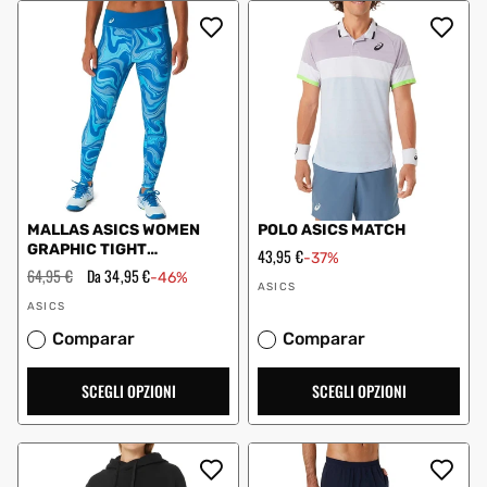
MALLAS ASICS WOMEN
POLO ASICS MATCH
GRAPHIC TIGHT
Prezzo
43,95 €
-37%
2042A270 DONNA BLU
scontato
Prezzo
64,95 €
Prezzo
Da 34,95 €
-46%
Fornitore:
regolare
scontato
ASICS
Fornitore:
ASICS
Comparar
Comparar
SCEGLI OPZIONI
SCEGLI OPZIONI