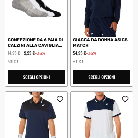
CONFEZIONE DA 6 PAIA DI
GIACCA DA DONNA ASICS
CALZINI ALLA CAVIGLIA
MATCH
ASICS
Prezzo
14,95 €
Prezzo
9,95 €
Prezzo
54,95 €
-33%
-35%
regolare
scontato
scontato
Fornitore:
Fornitore:
ASICS
ASICS
SCEGLI OPZIONI
SCEGLI OPZIONI