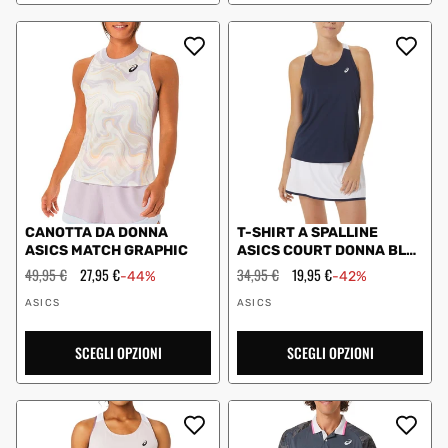
CANOTTA DA DONNA
T-SHIRT A SPALLINE
ASICS MATCH GRAPHIC
ASICS COURT DONNA BLU
NAVY
Prezzo
49,95 €
Prezzo
27,95 €
Prezzo
34,95 €
Prezzo
19,95 €
-44%
-42%
regolare
scontato
regolare
scontato
Fornitore:
Fornitore:
ASICS
ASICS
SCEGLI OPZIONI
SCEGLI OPZIONI