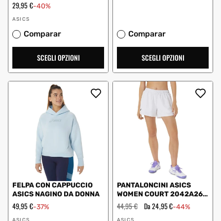
DONNA BIANCO
Prezzo
29,95 €
-40%
scontato
Fornitore:
ASICS
Comparar
Comparar
SCEGLI OPZIONI
SCEGLI OPZIONI
FELPA CON CAPPUCCIO
PANTALONCINI ASICS
ASICS NAGINO DA DONNA
WOMEN COURT 2042A267
DONNA BIANCO
Prezzo
49,95 €
Prezzo
44,95 €
Prezzo
Da 24,95 €
-37%
-44%
scontato
regolare
scontato
Fornitore:
Fornitore:
ASICS
ASICS