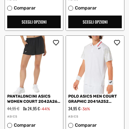
Comparar
Comparar
SCEGLI OPZIONI
SCEGLI OPZIONI
PANTALONCINI ASICS
POLO ASICS MEN COURT
WOMEN COURT 2042A267
GRAPHIC 2041A252
DONNA NERO
BIANCO
Prezzo
44,95 €
Prezzo
Da 24,95 €
Prezzo
34,95 €
-44%
-36%
regolare
scontato
scontato
Fornitore:
Fornitore:
ASICS
ASICS
Comparar
Comparar