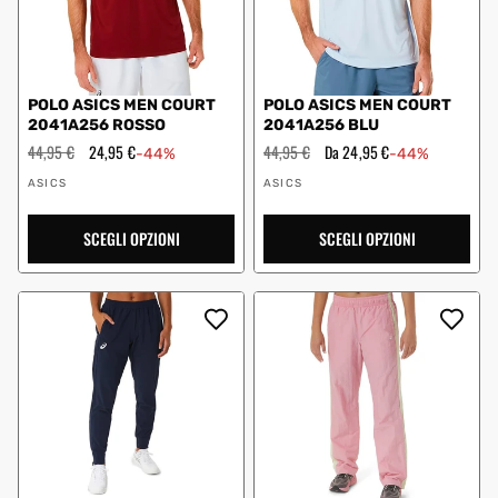
POLO ASICS MEN COURT
POLO ASICS MEN COURT
2041A256 ROSSO
2041A256 BLU
Prezzo
44,95 €
Prezzo
24,95 €
Prezzo
44,95 €
Prezzo
Da 24,95 €
-44%
-44%
regolare
scontato
regolare
scontato
Fornitore:
Fornitore:
ASICS
ASICS
SCEGLI OPZIONI
SCEGLI OPZIONI