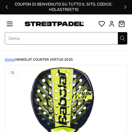
Salta
COUPON DI BENVENUTO SU TUTTO IL SITO, CODICE:
al
HOLASTREET10
contenuto
Street Padel
Home
BABOLAT COUNTER VERTUO 2025
Apri
media
1
in
modalità