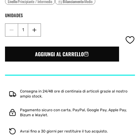
Livello:
Principiante / Intermedio
Bilanciamento:
Medio
UNIDADES
Diminuisci
Aumenta
quantità
quantità
per
per
BABOLAT
BABOLAT
AGGIUNGI AL CARRELLO
COUNTER
COUNTER
VERTUO
VERTUO
2025
2025
Consegna in 24/48 ore di centinaia di articoli grazie al nostro
ampio stock.
Pagamento sicuro con carta, PayPal, Google Pay, Apple Pay,
Bizum e Waylet.
Avrai fino a 30 giorni per restituire il tuo acquisto.