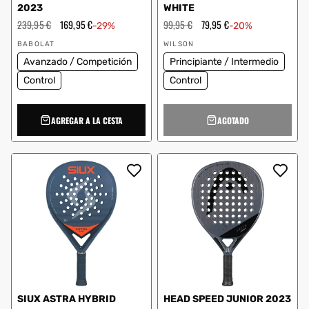
2023
WHITE
Precio
239,95 €
Precio
169,95 €
Precio
99,95 €
Precio
79,95 €
-29%
-20%
habitual
de
habitual
de
Proveedor:
Proveedor:
oferta
oferta
BABOLAT
WILSON
Avanzado / Competición
Principiante / Intermedio
Control
Control
AGREGAR A LA CESTA
AGOTADO
SIUX ASTRA HYBRID
HEAD SPEED JUNIOR 2023