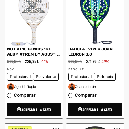
NOX AT10 GENIUS 12K
BABOLAT VIPER JUAN
ALUM XTREM BY AGUSTIN
LEBRON 3.0
TAPIA 2026
Precio
389,95 €
Precio
229,95 €
Precio
389,95 €
Precio
274,95 €
-41%
-29%
habitual
de
habitual
de
Proveedor:
Proveedor:
oferta
oferta
NOX
BABOLAT
Profesional
Polivalente
Profesional
Potencia
Agustín Tapia
Juan Lebrón
Comparar
Comparar
AGREGAR A LA CESTA
AGREGAR A LA CESTA