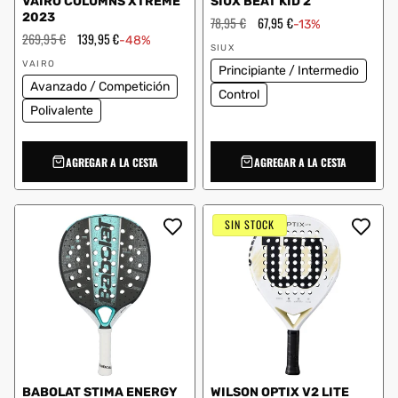
VAIRO COLUMNS XTREME
SIUX BEAT KID 2
2023
Precio
78,95 €
Precio
67,95 €
-13%
habitual
de
Precio
269,95 €
Precio
139,95 €
-48%
Proveedor:
oferta
habitual
de
SIUX
Proveedor:
oferta
VAIRO
Principiante / Intermedio
Avanzado / Competición
Control
Polivalente
AGREGAR A LA CESTA
AGREGAR A LA CESTA
SIN STOCK
BABOLAT STIMA ENERGY
WILSON OPTIX V2 LITE