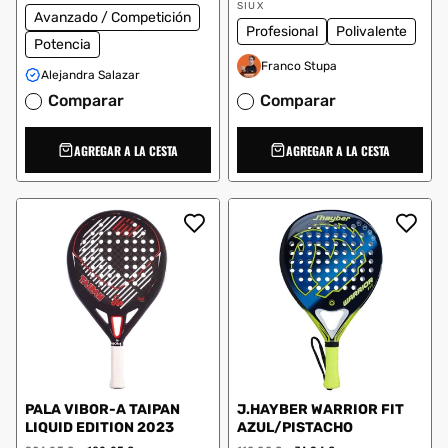
Proveedor:
SIUX
Avanzado / Competición
Profesional
Polivalente
Potencia
Franco Stupa
Alejandra Salazar
Comparar
Comparar
AGREGAR A LA CESTA
AGREGAR A LA CESTA
PALA VIBOR-A TAIPAN
J.HAYBER WARRIOR FIT
LIQUID EDITION 2023
AZUL/PISTACHO