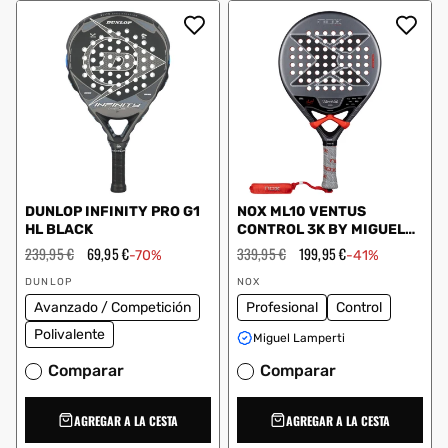
DUNLOP INFINITY PRO G1
NOX ML10 VENTUS
HL BLACK
CONTROL 3K BY MIGUEL
LAMPERTI 2026
Precio
239,95 €
Precio
69,95 €
Precio
339,95 €
Precio
199,95 €
-70%
-41%
habitual
de
habitual
de
Proveedor:
Proveedor:
oferta
oferta
DUNLOP
NOX
Avanzado / Competición
Profesional
Control
Polivalente
Miguel Lamperti
Comparar
Comparar
AGREGAR A LA CESTA
AGREGAR A LA CESTA