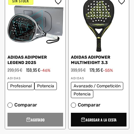
SIN STOCK
ADIDAS ADIPOWER
ADIDAS ADIPOWER
LEGEND 2025
MULTIWEIGHT 3.3
Precio
299,95 €
Precio
159,95 €
Precio
399,95 €
Precio
179,95 €
-46%
-55%
habitual
de
habitual
de
Proveedor:
Proveedor:
oferta
oferta
ADIDAS
ADIDAS
Profesional
Potencia
Avanzado / Competición
Potencia
Comparar
Comparar
AGOTADO
AGREGAR A LA CESTA