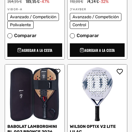
Precio
364,95 €
Precio
189,95 €
Precio
110,00 €
Precio
74,34 €
-47%
-32%
habitual
de
habitual
de
Proveedor:
Proveedor:
oferta
oferta
VIBOR-A
J'HAYBER
Avanzado / Competición
Avanzado / Competición
Polivalente
Control
Comparar
Comparar
AGREGAR A LA CESTA
AGREGAR A LA CESTA
BABOLAT LAMBORGHINI
WILSON OPTIX V2 LITE
BL.002 BRONCE 2026
LILAC