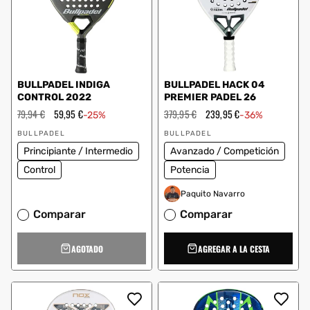
BULLPADEL INDIGA
BULLPADEL HACK 04
CONTROL 2022
PREMIER PADEL 26
Precio
79,94 €
Precio
59,95 €
Precio
379,95 €
Precio
239,95 €
-25%
-36%
habitual
de
habitual
de
Proveedor:
Proveedor:
oferta
oferta
BULLPADEL
BULLPADEL
Principiante / Intermedio
Avanzado / Competición
Control
Potencia
Paquito Navarro
Comparar
Comparar
AGOTADO
AGREGAR A LA CESTA