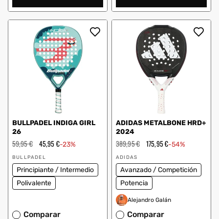
BULLPADEL INDIGA GIRL
ADIDAS METALBONE HRD+
26
2024
Precio
59,95 €
Precio
45,95 €
Precio
389,95 €
Precio
175,95 €
-23%
-54%
habitual
de
habitual
de
Proveedor:
Proveedor:
oferta
oferta
BULLPADEL
ADIDAS
Principiante / Intermedio
Avanzado / Competición
Polivalente
Potencia
Alejandro Galán
Comparar
Comparar