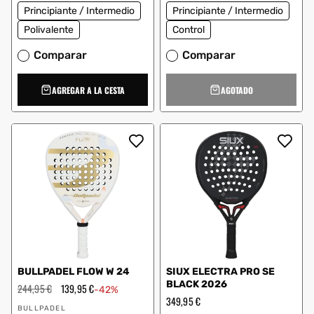
Principiante / Intermedio
Principiante / Intermedio
Polivalente
Control
Comparar
Comparar
AGREGAR A LA CESTA
AGOTADO
BULLPADEL FLOW W 24
SIUX ELECTRA PRO SE
BLACK 2026
Precio
244,95 €
Precio
139,95 €
-42%
habitual
de
Precio
349,95 €
Proveedor:
oferta
habitual
BULLPADEL