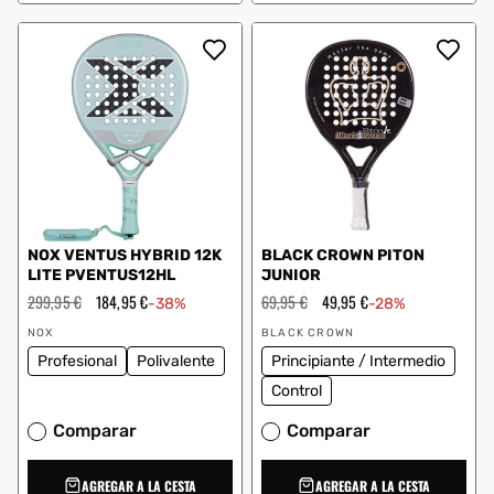
NOX VENTUS HYBRID 12K
BLACK CROWN PITON
LITE PVENTUS12HL
JUNIOR
Precio
299,95 €
Precio
184,95 €
Precio
69,95 €
Precio
49,95 €
-38%
-28%
habitual
de
habitual
de
Proveedor:
Proveedor:
oferta
oferta
NOX
BLACK CROWN
Profesional
Polivalente
Principiante / Intermedio
Control
Comparar
Comparar
AGREGAR A LA CESTA
AGREGAR A LA CESTA