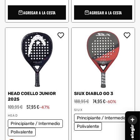
AGREGAR A LA CESTA
AGREGAR A LA CESTA
HEAD COELLO JUNIOR
SIUX DIABLO GO 3
2025
Precio
188,95 €
Precio
74,95 €
-60%
habitual
de
Precio
109,95 €
Precio
57,95 €
-47%
Proveedor:
oferta
habitual
de
SIUX
Proveedor:
oferta
HEAD
Principiante / Intermedio
Principiante / Intermedio
Polivalente
Polivalente