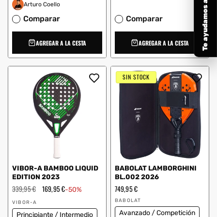
Te ayudamos a elegir
Arturo Coello
Comparar
Comparar
AGREGAR A LA CESTA
AGREGAR A LA CESTA
SIN STOCK
VIBOR-A BAMBOO LIQUID
BABOLAT LAMBORGHINI
EDITION 2023
BL.002 2026
Precio
339,95 €
Precio
169,95 €
Precio
749,95 €
-50%
habitual
de
habitual
Proveedor:
Proveedor:
oferta
BABOLAT
VIBOR-A
Avanzado / Competición
Principiante / Intermedio