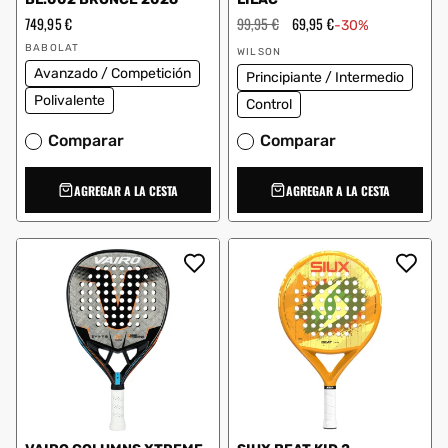
Precio
749,95 €
Precio
99,95 €
Precio
69,95 €
-30%
habitual
habitual
de
Proveedor:
Proveedor:
oferta
BABOLAT
WILSON
Avanzado / Competición
Principiante / Intermedio
Polivalente
Control
Comparar
Comparar
AGREGAR A LA CESTA
AGREGAR A LA CESTA