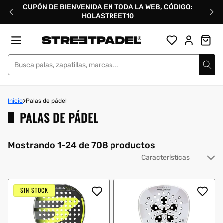
Ir
CUPÓN DE BIENVENIDA EN TODA LA WEB, CÓDIGO:
directamente
HOLASTREET10
al
contenido
Street Padel
Inicio
Palas de pádel
PALAS DE PÁDEL
Mostrando 1-24 de 708 productos
Or
po
SIN STOCK