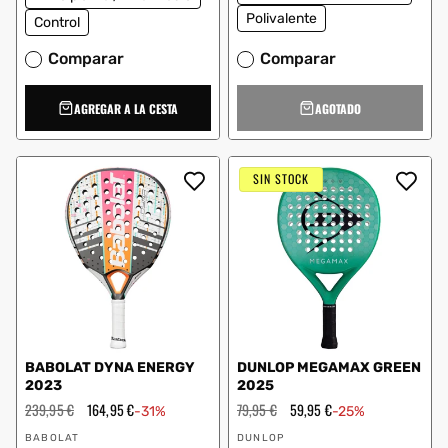
Polivalente
Control
Comparar
Comparar
AGREGAR A LA CESTA
AGOTADO
SIN STOCK
BABOLAT DYNA ENERGY
DUNLOP MEGAMAX GREEN
2023
2025
Precio
239,95 €
Precio
164,95 €
Precio
79,95 €
Precio
59,95 €
-31%
-25%
habitual
de
habitual
de
Proveedor:
Proveedor:
oferta
oferta
BABOLAT
DUNLOP