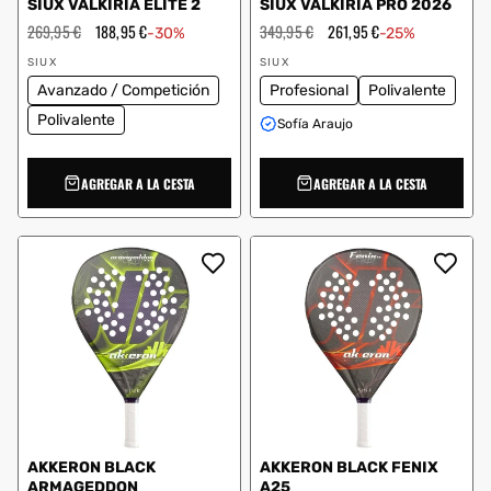
SIUX VALKIRIA ELITE 2
SIUX VALKIRIA PRO 2026
Precio
269,95 €
Precio
188,95 €
Precio
349,95 €
Precio
261,95 €
-30%
-25%
habitual
de
habitual
de
Proveedor:
Proveedor:
oferta
oferta
SIUX
SIUX
Avanzado / Competición
Profesional
Polivalente
Polivalente
Sofía Araujo
AGREGAR A LA CESTA
AGREGAR A LA CESTA
AKKERON BLACK
AKKERON BLACK FENIX
ARMAGEDDON
A25