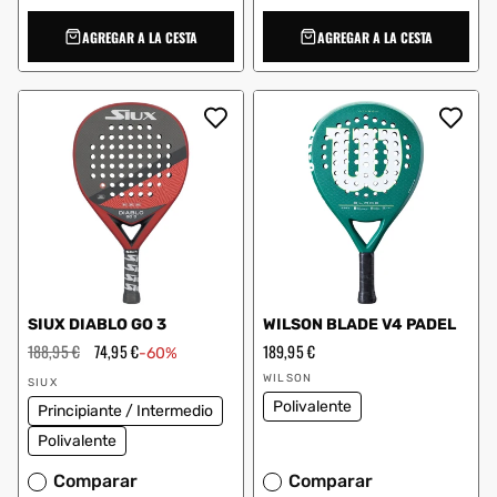
AGREGAR A LA CESTA
AGREGAR A LA CESTA
SIUX DIABLO GO 3
WILSON BLADE V4 PADEL
Precio
188,95 €
Precio
74,95 €
Precio
189,95 €
-60%
habitual
de
habitual
Proveedor:
Proveedor:
oferta
WILSON
SIUX
Polivalente
Principiante / Intermedio
Polivalente
Comparar
Comparar