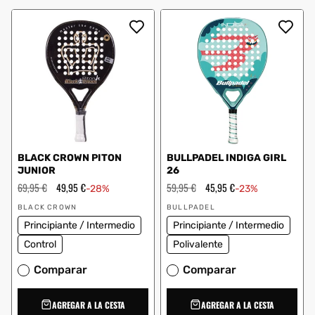
BLACK CROWN PITON
BULLPADEL INDIGA GIRL
JUNIOR
26
Precio
69,95 €
Precio
49,95 €
Precio
59,95 €
Precio
45,95 €
-28%
-23%
habitual
de
habitual
de
Proveedor:
Proveedor:
oferta
oferta
BLACK CROWN
BULLPADEL
Principiante / Intermedio
Principiante / Intermedio
Control
Polivalente
Comparar
Comparar
AGREGAR A LA CESTA
AGREGAR A LA CESTA