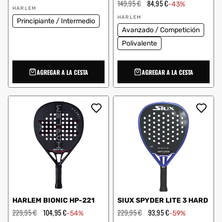
habitual
de
Precio
149,95 €
Precio
84,95 €
-43%
Proveedor:
oferta
habitual
de
HARLEM
Proveedor:
oferta
HARLEM
Principiante / Intermedio
Avanzado / Competición
Polivalente
AGREGAR A LA CESTA
AGREGAR A LA CESTA
HARLEM BIONIC HP-221
SIUX SPYDER LITE 3 HARD
Precio
229,95 €
Precio
104,95 €
Precio
229,95 €
Precio
93,95 €
-54%
-59%
habitual
de
habitual
de