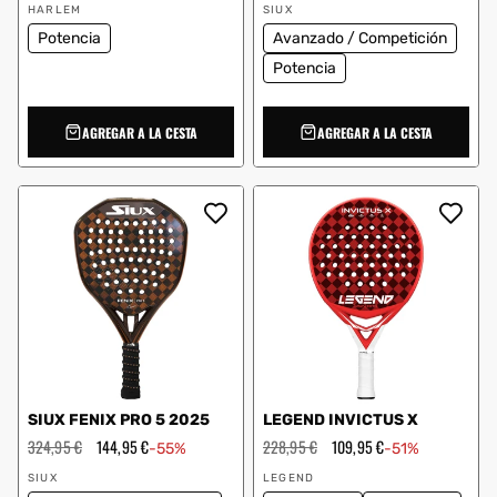
Proveedor:
Proveedor:
oferta
oferta
HARLEM
SIUX
Potencia
Avanzado / Competición
Potencia
AGREGAR A LA CESTA
AGREGAR A LA CESTA
SIUX FENIX PRO 5 2025
LEGEND INVICTUS X
Precio
324,95 €
Precio
144,95 €
Precio
228,95 €
Precio
109,95 €
-55%
-51%
habitual
de
habitual
de
Proveedor:
Proveedor:
oferta
oferta
SIUX
LEGEND