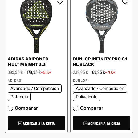
ADIDAS ADIPOWER
DUNLOP INFINITY PRO G1
MULTIWEIGHT 3.3
HL BLACK
Precio
399,95 €
Precio
179,95 €
Precio
239,95 €
Precio
69,95 €
-55%
-70%
habitual
de
habitual
de
Proveedor:
Proveedor:
oferta
oferta
ADIDAS
DUNLOP
Avanzado / Competición
Avanzado / Competición
Potencia
Polivalente
Comparar
Comparar
AGREGAR A LA CESTA
AGREGAR A LA CESTA