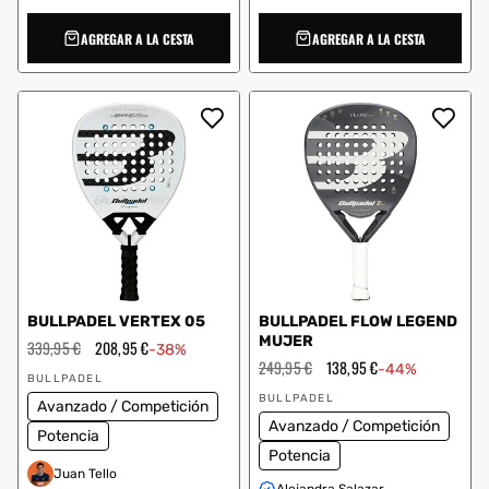
AGREGAR A LA CESTA
AGREGAR A LA CESTA
BULLPADEL VERTEX 05
BULLPADEL FLOW LEGEND
MUJER
Precio
339,95 €
Precio
208,95 €
-38%
habitual
de
Precio
249,95 €
Precio
138,95 €
-44%
Proveedor:
oferta
habitual
de
BULLPADEL
Proveedor:
oferta
BULLPADEL
Avanzado / Competición
Avanzado / Competición
Potencia
Potencia
Juan Tello
Alejandra Salazar