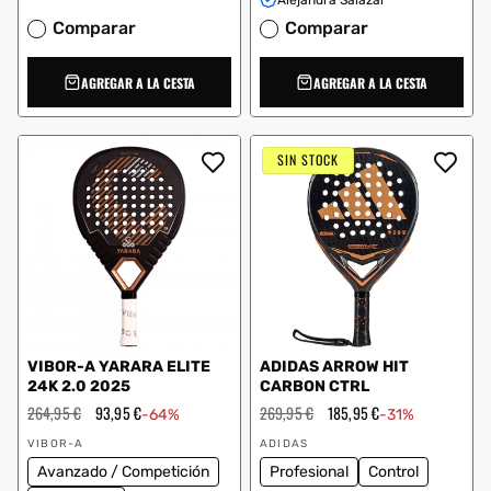
Comparar
Comparar
AGREGAR A LA CESTA
AGREGAR A LA CESTA
SIN STOCK
VIBOR-A YARARA ELITE
ADIDAS ARROW HIT
24K 2.0 2025
CARBON CTRL
Precio
264,95 €
Precio
93,95 €
Precio
269,95 €
Precio
185,95 €
-64%
-31%
habitual
de
habitual
de
Proveedor:
Proveedor:
oferta
oferta
VIBOR-A
ADIDAS
Avanzado / Competición
Profesional
Control