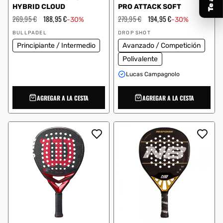
HYBRID CLOUD
PRO ATTACK SOFT
Precio
269,95 €
Precio
188,95 €
Precio
279,95 €
Precio
194,95 €
-30%
-30%
habitual
de
habitual
de
Proveedor:
Proveedor:
oferta
oferta
BULLPADEL
DROP SHOT
Principiante / Intermedio
Avanzado / Competición
Polivalente
Lucas Campagnolo
AGREGAR A LA CESTA
AGREGAR A LA CESTA