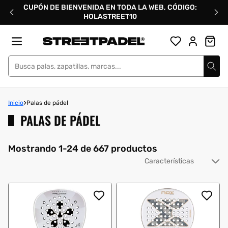
Ir
CUPÓN DE BIENVENIDA EN TODA LA WEB, CÓDIGO:
directamente
HOLASTREET10
al
contenido
Street Padel
Inicio
Palas de pádel
PALAS DE PÁDEL
Mostrando 1-24 de 667 productos
Or
po