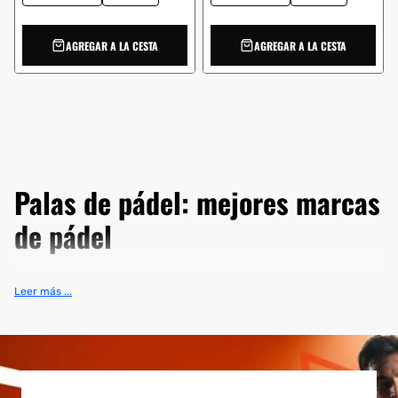
AGREGAR A LA CESTA
AGREGAR A LA CESTA
Palas de pádel: mejores marcas
de pádel
Encuentra tus palas de pádel a los
mejores precios en nuestra
Leer más ...
tienda online
. Descubre la más amplia selección de marcas de
raquetas de pádel del mercado, con los modelos más importantes
de palas del World Padel Tour.
¿Buscas una pala o raqueta de pádel barata?
Descubre aquí
las
mejores palas
y ofertas de la temporada. Contamos con los
modelos de las marcas más prestigiosas del sector.