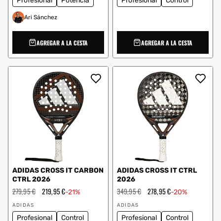
Profesional
Potencia
Profesional
Control
Ari Sánchez
AGREGAR A LA CESTA
AGREGAR A LA CESTA
ADIDAS CROSS IT CARBON
ADIDAS CROSS IT CTRL
CTRL 2026
2026
Precio
279,95 €
Precio
219,95 €
Precio
349,95 €
Precio
278,95 €
-21%
-20%
habitual
de
habitual
de
Proveedor:
Proveedor:
oferta
oferta
ADIDAS
ADIDAS
Profesional
Control
Profesional
Control