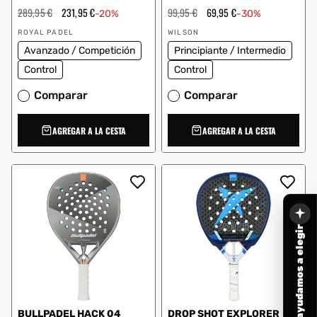
Precio
289,95 €
Precio
231,95 €
Precio
99,95 €
Precio
69,95 €
-20%
-30%
habitual
de
habitual
de
Proveedor:
Proveedor:
oferta
oferta
ROYAL PADEL
WILSON
Avanzado / Competición
Principiante / Intermedio
Control
Control
Comparar
Comparar
AGREGAR A LA CESTA
AGREGAR A LA CESTA
Te ayudamos a elegir
BULLPADEL HACK 04
DROP SHOT EXPLORER