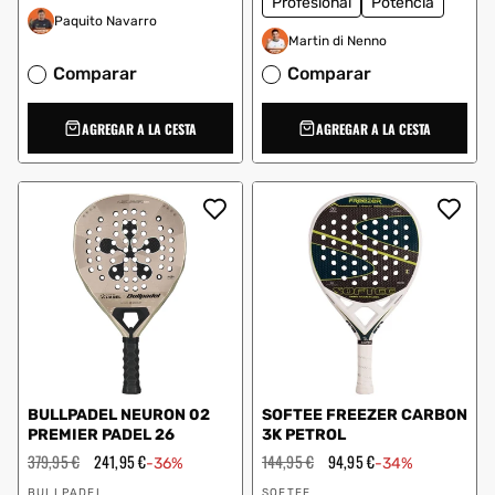
Profesional
Potencia
Paquito Navarro
Martin di Nenno
Comparar
Comparar
AGREGAR A LA CESTA
AGREGAR A LA CESTA
BULLPADEL NEURON 02
SOFTEE FREEZER CARBON
PREMIER PADEL 26
3K PETROL
Precio
379,95 €
Precio
241,95 €
Precio
144,95 €
Precio
94,95 €
-36%
-34%
habitual
de
habitual
de
Proveedor:
Proveedor:
oferta
oferta
BULLPADEL
SOFTEE