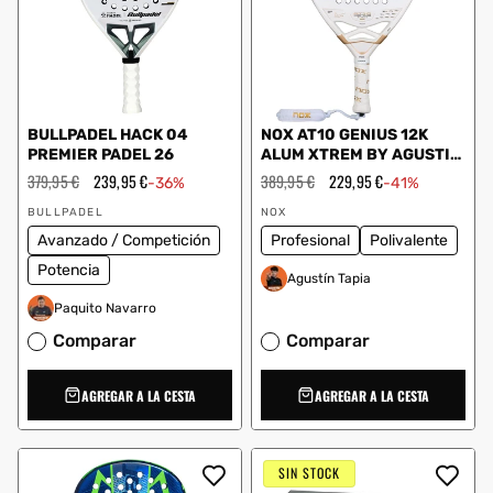
BULLPADEL HACK 04
NOX AT10 GENIUS 12K
PREMIER PADEL 26
ALUM XTREM BY AGUSTIN
TAPIA 2026
Precio
379,95 €
Precio
239,95 €
Precio
389,95 €
Precio
229,95 €
-36%
-41%
habitual
de
habitual
de
Proveedor:
Proveedor:
oferta
oferta
BULLPADEL
NOX
Avanzado / Competición
Profesional
Polivalente
Potencia
Agustín Tapia
Paquito Navarro
Comparar
Comparar
AGREGAR A LA CESTA
AGREGAR A LA CESTA
SIN STOCK