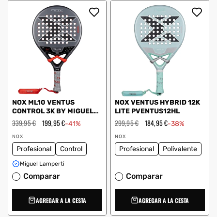
NOX ML10 VENTUS
NOX VENTUS HYBRID 12K
CONTROL 3K BY MIGUEL
LITE PVENTUS12HL
LAMPERTI 2026
Precio
339,95 €
Precio
199,95 €
Precio
299,95 €
Precio
184,95 €
-41%
-38%
habitual
de
habitual
de
Proveedor:
Proveedor:
oferta
oferta
NOX
NOX
Profesional
Control
Profesional
Polivalente
Miguel Lamperti
Comparar
Comparar
AGREGAR A LA CESTA
AGREGAR A LA CESTA