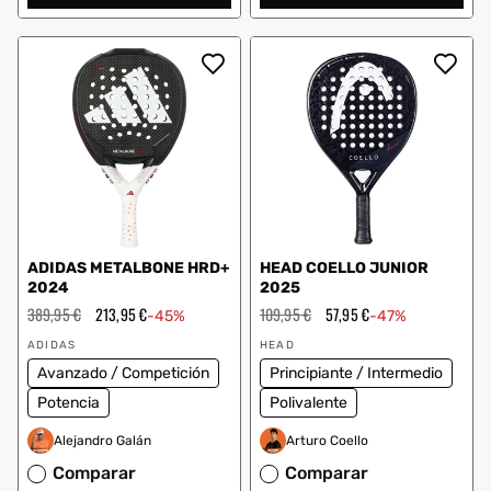
ADIDAS METALBONE HRD+
HEAD COELLO JUNIOR
2024
2025
Precio
389,95 €
Precio
213,95 €
Precio
109,95 €
Precio
57,95 €
-45%
-47%
habitual
de
habitual
de
Proveedor:
Proveedor:
oferta
oferta
ADIDAS
HEAD
Avanzado / Competición
Principiante / Intermedio
Potencia
Polivalente
Alejandro Galán
Arturo Coello
Comparar
Comparar