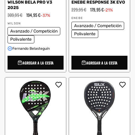
WILSON BELA PRO V3
ENEBE RESPONSE 3K EVO
2025
Precio
229,95 €
Precio
179,95 €
-21%
habitual
de
Precio
309,95 €
Precio
194,95 €
-37%
Proveedor:
oferta
habitual
de
ENEBE
Proveedor:
oferta
WILSON
Avanzado / Competición
Avanzado / Competición
Polivalente
Polivalente
Fernando Belasteguín
AGREGAR A LA CESTA
AGREGAR A LA CESTA