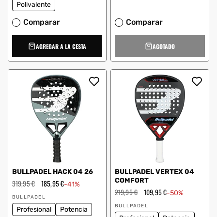
Polivalente
Comparar
Comparar
AGREGAR A LA CESTA
AGOTADO
BULLPADEL HACK 04 26
BULLPADEL VERTEX 04
COMFORT
Precio
319,95 €
Precio
185,95 €
-41%
habitual
de
Precio
219,95 €
Precio
109,95 €
-50%
Proveedor:
oferta
habitual
de
BULLPADEL
Proveedor:
oferta
BULLPADEL
Profesional
Potencia