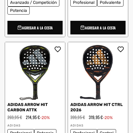
Avanzado / Competición
Profesional
Polivalente
Potencia
AGREGAR A LA CESTA
AGREGAR A LA CESTA
ADIDAS ARROW HIT
ADIDAS ARROW HIT CTRL
CARBON ATTK
2026
Precio
269,95 €
Precio
214,95 €
Precio
399,95 €
Precio
319,95 €
-20%
-20%
habitual
de
habitual
de
Proveedor:
Proveedor:
oferta
oferta
ADIDAS
ADIDAS