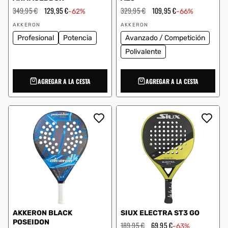
Precio
349,95 €
Precio
129,95 €
Precio
329,95 €
Precio
109,95 €
-62%
-66%
habitual
de
habitual
de
Proveedor:
Proveedor:
oferta
oferta
AKKERON
AKKERON
Profesional
Potencia
Avanzado / Competición
Polivalente
AGREGAR A LA CESTA
AGREGAR A LA CESTA
AKKERON BLACK
SIUX ELECTRA ST3 GO
POSEIDON
Precio
189,95 €
Precio
69,95 €
-63%