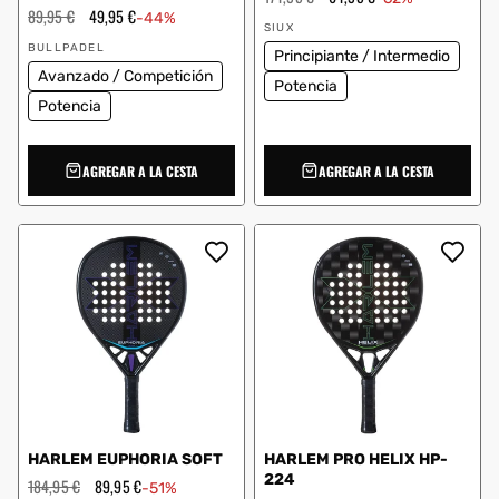
habitual
de
Precio
89,95 €
Precio
49,95 €
-44%
Proveedor:
oferta
habitual
de
SIUX
Proveedor:
oferta
BULLPADEL
Principiante / Intermedio
Avanzado / Competición
Potencia
Potencia
AGREGAR A LA CESTA
AGREGAR A LA CESTA
HARLEM EUPHORIA SOFT
HARLEM PRO HELIX HP-
224
Precio
184,95 €
Precio
89,95 €
-51%