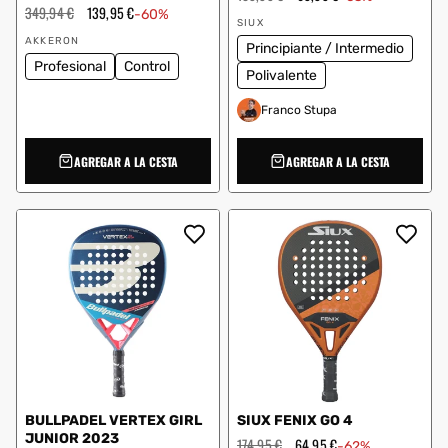
habitual
de
Precio
349,94 €
Precio
139,95 €
-60%
Proveedor:
oferta
habitual
de
SIUX
Proveedor:
oferta
AKKERON
Principiante / Intermedio
Profesional
Control
Polivalente
Franco Stupa
AGREGAR A LA CESTA
AGREGAR A LA CESTA
BULLPADEL VERTEX GIRL
SIUX FENIX GO 4
JUNIOR 2023
Precio
174,95 €
Precio
64,95 €
-62%