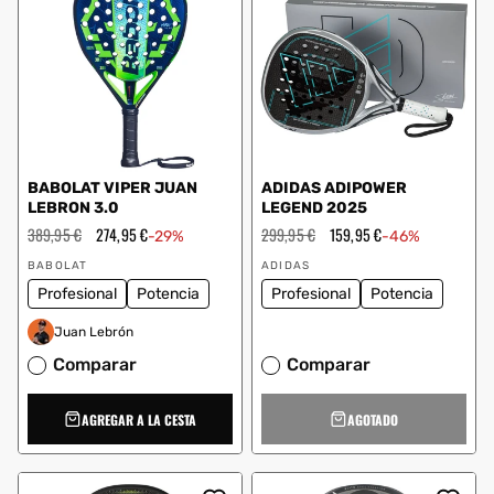
BABOLAT VIPER JUAN
ADIDAS ADIPOWER
LEBRON 3.0
LEGEND 2025
Precio
389,95 €
Precio
274,95 €
Precio
299,95 €
Precio
159,95 €
-29%
-46%
habitual
de
habitual
de
Proveedor:
Proveedor:
oferta
oferta
BABOLAT
ADIDAS
Profesional
Potencia
Profesional
Potencia
Juan Lebrón
Comparar
Comparar
AGREGAR A LA CESTA
AGOTADO