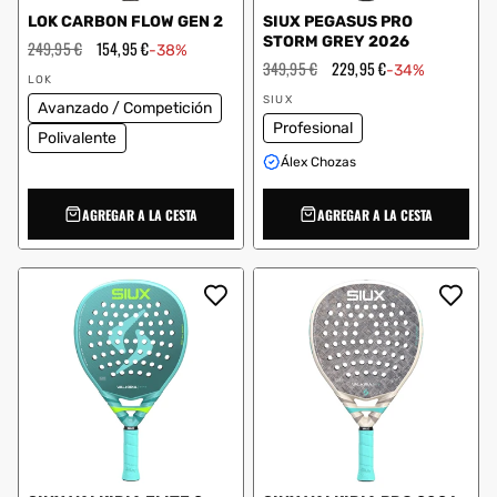
LOK CARBON FLOW GEN 2
SIUX PEGASUS PRO
STORM GREY 2026
Precio
249,95 €
Precio
154,95 €
-38%
habitual
de
Precio
349,95 €
Precio
229,95 €
-34%
Proveedor:
oferta
habitual
de
LOK
Proveedor:
oferta
SIUX
Avanzado / Competición
Profesional
Polivalente
Álex Chozas
AGREGAR A LA CESTA
AGREGAR A LA CESTA