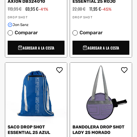
AXION DB324010
ESSENTIAL 25 ROJO
Precio
119,95 €
Precio
69,95 €
Precio
22,00 €
Precio
11,95 €
-41%
-45%
habitual
de
habitual
de
Proveedor:
Proveedor:
oferta
oferta
DROP SHOT
DROP SHOT
Jon Sanz
Comparar
Comparar
AGREGAR A LA CESTA
AGREGAR A LA CESTA
SACO DROP SHOT
BANDOLERA DROP SHOT
ESSENTIAL 25 AZUL
LADY 25 MORADO