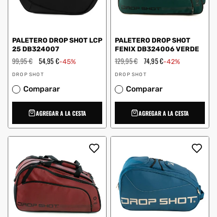
PALETERO DROP SHOT LCP
PALETERO DROP SHOT
25 DB324007
FENIX DB324006 VERDE
Precio
99,95 €
Precio
54,95 €
Precio
129,95 €
Precio
74,95 €
-45%
-42%
habitual
de
habitual
de
Proveedor:
Proveedor:
oferta
oferta
DROP SHOT
DROP SHOT
Comparar
Comparar
AGREGAR A LA CESTA
AGREGAR A LA CESTA