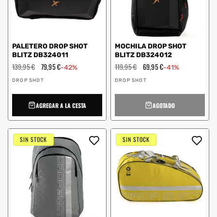
PALETERO DROP SHOT
MOCHILA DROP SHOT
BLITZ DB324011
BLITZ DB324012
Precio
139,95 €
Precio
79,95 €
Precio
119,95 €
Precio
69,95 €
-42%
-41%
habitual
de
habitual
de
Proveedor:
Proveedor:
oferta
oferta
DROP SHOT
DROP SHOT
AGREGAR A LA CESTA
AGOTADO
SIN STOCK
SIN STOCK