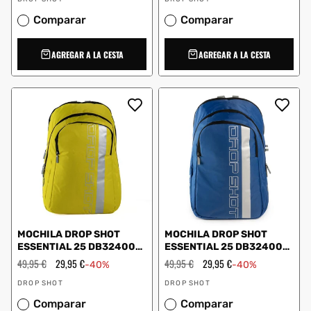
Comparar
Comparar
AGREGAR A LA CESTA
AGREGAR A LA CESTA
MOCHILA DROP SHOT
MOCHILA DROP SHOT
ESSENTIAL 25 DB324002
ESSENTIAL 25 DB324002
AMARILLO
AZUL
Precio
49,95 €
Precio
29,95 €
Precio
49,95 €
Precio
29,95 €
-40%
-40%
habitual
de
habitual
de
Proveedor:
Proveedor:
oferta
oferta
DROP SHOT
DROP SHOT
Comparar
Comparar