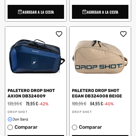
AGREGAR A LA CESTA
AGREGAR A LA CESTA
PALETERO DROP SHOT
PALETERO DROP SHOT
AXION DB324009
EGAN DB324008 BEIGE
Precio
139,95 €
Precio
79,95 €
Precio
109,95 €
Precio
64,95 €
-42%
-40%
habitual
de
habitual
de
Proveedor:
Proveedor:
oferta
oferta
DROP SHOT
DROP SHOT
Jon Sanz
Comparar
Comparar