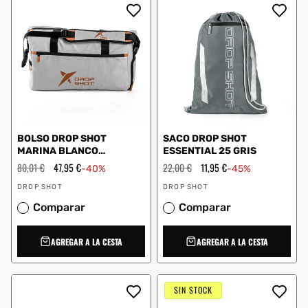
BOLSO DROP SHOT
SACO DROP SHOT
MARINA BLANCO
ESSENTIAL 25 GRIS
DB324016
Precio
80,01 €
Precio
47,95 €
Precio
22,00 €
Precio
11,95 €
-40%
-45%
habitual
de
habitual
de
Proveedor:
Proveedor:
oferta
oferta
DROP SHOT
DROP SHOT
Comparar
Comparar
AGREGAR A LA CESTA
AGREGAR A LA CESTA
SIN STOCK