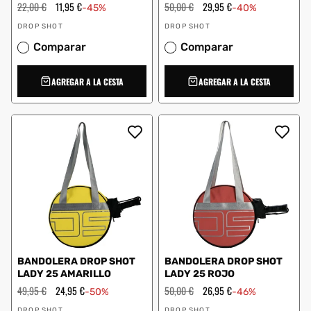
Precio
22,00 €
Precio
11,95 €
Precio
50,00 €
Precio
29,95 €
-45%
-40%
habitual
de
habitual
de
Proveedor:
Proveedor:
oferta
oferta
DROP SHOT
DROP SHOT
Comparar
Comparar
AGREGAR A LA CESTA
AGREGAR A LA CESTA
BANDOLERA DROP SHOT
BANDOLERA DROP SHOT
LADY 25 AMARILLO
LADY 25 ROJO
Precio
49,95 €
Precio
24,95 €
Precio
50,00 €
Precio
26,95 €
-50%
-46%
habitual
de
habitual
de
Proveedor:
Proveedor:
oferta
oferta
DROP SHOT
DROP SHOT