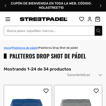
Ir
CUPÓN DE BIENVENIDA EN TODA LA WEB, CÓDIGO:
directamente
HOLASTREET10
al
contenido
Street Padel
Inicio
Paleteros de pádel
Paleteros Drop Shot de pádel
PALETEROS DROP SHOT DE PÁDEL
Mostrando 1-24 de 34 productos
Or
po