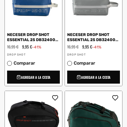
NECESER DROP SHOT
NECESER DROP SHOT
ESSENTIAL 25 DB324004
ESSENTIAL 25 DB324004
AZUL
GRIS
Precio
16,95 €
Precio
9,95 €
Precio
16,95 €
Precio
9,95 €
-41%
-41%
habitual
de
habitual
de
Proveedor:
Proveedor:
oferta
oferta
DROP SHOT
DROP SHOT
Comparar
Comparar
AGREGAR A LA CESTA
AGREGAR A LA CESTA