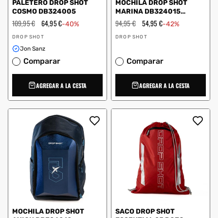
PALETERO DROP SHOT
MOCHILA DROP SHOT
COSMO DB324005
MARINA DB324015
BLANCO
Precio
109,95 €
Precio
64,95 €
Precio
94,95 €
Precio
54,95 €
-40%
-42%
habitual
de
habitual
de
Proveedor:
Proveedor:
oferta
oferta
DROP SHOT
DROP SHOT
Jon Sanz
Comparar
Comparar
AGREGAR A LA CESTA
AGREGAR A LA CESTA
MOCHILA DROP SHOT
SACO DROP SHOT