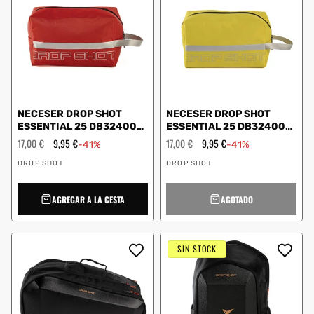
NECESER DROP SHOT
NECESER DROP SHOT
ESSENTIAL 25 DB324004
ESSENTIAL 25 DB324004
ROJO
AMARILLO
Precio
17,00 €
Precio
9,95 €
Precio
17,00 €
Precio
9,95 €
-41%
-41%
habitual
de
habitual
de
Proveedor:
Proveedor:
oferta
oferta
DROP SHOT
DROP SHOT
AGREGAR A LA CESTA
AGOTADO
SIN STOCK