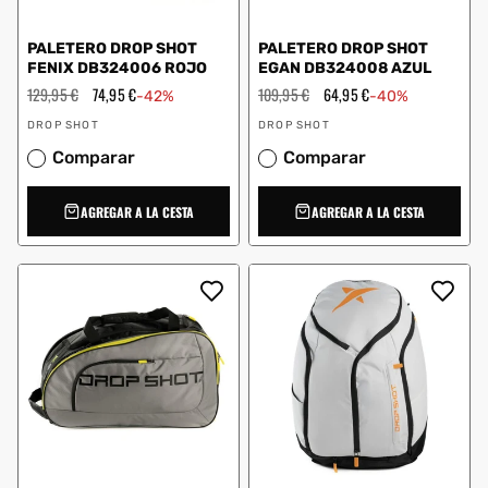
PALETERO DROP SHOT
PALETERO DROP SHOT
FENIX DB324006 ROJO
EGAN DB324008 AZUL
Precio
129,95 €
Precio
74,95 €
Precio
109,95 €
Precio
64,95 €
-42%
-40%
habitual
de
habitual
de
Proveedor:
Proveedor:
oferta
oferta
DROP SHOT
DROP SHOT
Comparar
Comparar
AGREGAR A LA CESTA
AGREGAR A LA CESTA