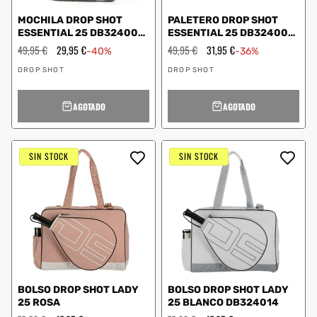
MOCHILA DROP SHOT
PALETERO DROP SHOT
ESSENTIAL 25 DB324002
ESSENTIAL 25 DB324001
GRIS
AMARILLO
Precio
49,95 €
Precio
29,95 €
Precio
49,95 €
Precio
31,95 €
-40%
-36%
habitual
de
habitual
de
Proveedor:
Proveedor:
oferta
oferta
DROP SHOT
DROP SHOT
AGOTADO
AGOTADO
SIN STOCK
SIN STOCK
BOLSO DROP SHOT LADY
BOLSO DROP SHOT LADY
25 ROSA
25 BLANCO DB324014