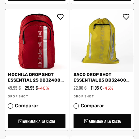
MOCHILA DROP SHOT
SACO DROP SHOT
ESSENTIAL 25 DB324002
ESSENTIAL 25 DB324003
ROJO
AMARILLO
Precio
49,95 €
Precio
29,95 €
Precio
22,00 €
Precio
11,95 €
-40%
-45%
habitual
de
habitual
de
Proveedor:
Proveedor:
oferta
oferta
DROP SHOT
DROP SHOT
Comparar
Comparar
AGREGAR A LA CESTA
AGREGAR A LA CESTA