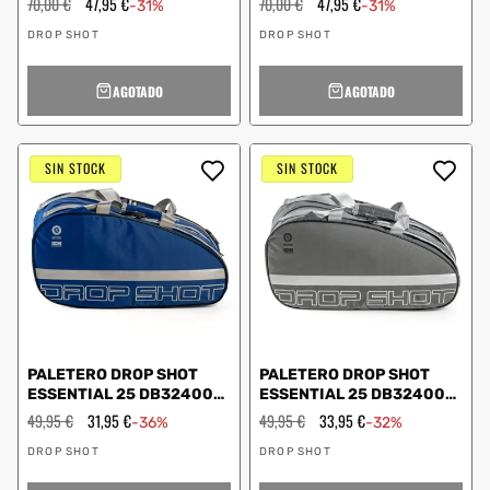
Precio
70,00 €
Precio
47,95 €
Precio
70,00 €
Precio
47,95 €
-31%
-31%
habitual
de
habitual
de
Proveedor:
Proveedor:
oferta
oferta
DROP SHOT
DROP SHOT
AGOTADO
AGOTADO
SIN STOCK
SIN STOCK
PALETERO DROP SHOT
PALETERO DROP SHOT
ESSENTIAL 25 DB324001
ESSENTIAL 25 DB324001
AZUL
GRIS
Precio
49,95 €
Precio
31,95 €
Precio
49,95 €
Precio
33,95 €
-36%
-32%
habitual
de
habitual
de
Proveedor:
Proveedor:
oferta
oferta
DROP SHOT
DROP SHOT