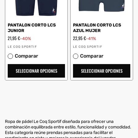
PANTALON CORTO LCS
PANTALON CORTO LCS
JUNIOR
AZUL MUJER
Precio
21,95 €
Precio
22,95 €
-40%
-41%
de
de
Proveedor:
Proveedor:
oferta
oferta
LE COQ SPORTIF
LE COQ SPORTIF
Comparar
Comparar
SELECCIONAR OPCIONES
SELECCIONAR OPCIONES
Ropa de pádel Le Coq Sportif diseñada para ofrecer una
combinación equilibrada entre estilo, funcionalidad y comodidad.
Esta categoría reúne prendas pensadas para facilitar el