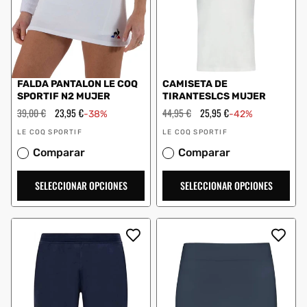
FALDA PANTALON LE COQ
CAMISETA DE
SPORTIF N2 MUJER
TIRANTESLCS MUJER
Precio
39,00 €
Precio
23,95 €
Precio
44,95 €
Precio
25,95 €
-38%
-42%
habitual
de
habitual
de
Proveedor:
Proveedor:
oferta
oferta
LE COQ SPORTIF
LE COQ SPORTIF
Comparar
Comparar
SELECCIONAR OPCIONES
SELECCIONAR OPCIONES