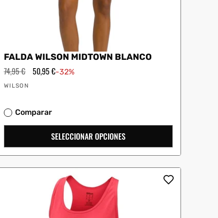
FALDA WILSON MIDTOWN BLANCO
Precio
74,95 €
Precio
50,95 €
-32%
habitual
de
Proveedor:
oferta
WILSON
Comparar
SELECCIONAR OPCIONES