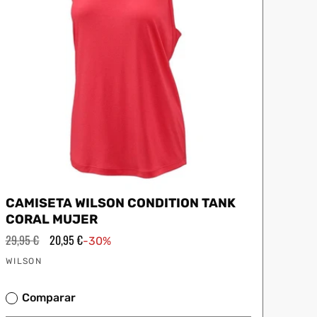
CAMISETA WILSON CONDITION TANK
CORAL MUJER
Precio
29,95 €
Precio
20,95 €
-30%
habitual
de
Proveedor:
oferta
WILSON
Comparar