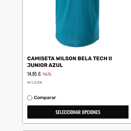
CAMISETA WILSON BELA TECH II
JUNIOR AZUL
Precio
14,95 €
-16%
de
Proveedor:
oferta
WILSON
Comparar
SELECCIONAR OPCIONES