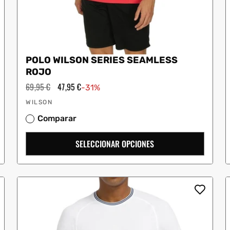
POLO WILSON SERIES SEAMLESS
ROJO
Precio
69,95 €
Precio
47,95 €
-31%
habitual
de
Proveedor:
oferta
WILSON
Comparar
SELECCIONAR OPCIONES