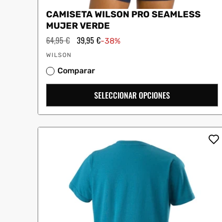
CAMISETA WILSON PRO SEAMLESS
MUJER VERDE
Precio
64,95 €
Precio
39,95 €
-38%
habitual
de
Proveedor:
oferta
WILSON
Comparar
SELECCIONAR OPCIONES