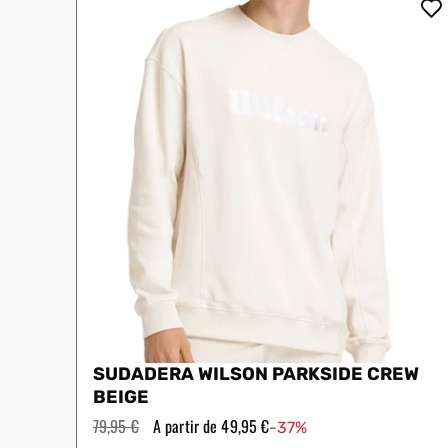
Protectores
Faldas
Drop Shot
Drop
Leggins
Pantalones
Polos
Ropa interior
Sudaderas
Vestidos
SUDADERA WILSON PARKSIDE CREW
BEIGE
Precio
79,95 €
Precio
A partir de 49,95 €
-37%
habitual
de