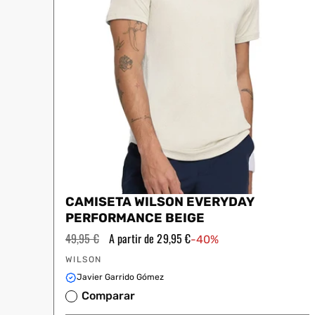
CAMISETA WILSON EVERYDAY
PERFORMANCE BEIGE
Precio
49,95 €
Precio
A partir de 29,95 €
-40%
habitual
de
Proveedor:
oferta
WILSON
Javier Garrido Gómez
Comparar