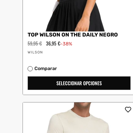
TOP WILSON ON THE DAILY NEGRO
Precio
59,95 €
Precio
36,95 €
-38%
habitual
de
Proveedor:
oferta
WILSON
Comparar
SELECCIONAR OPCIONES