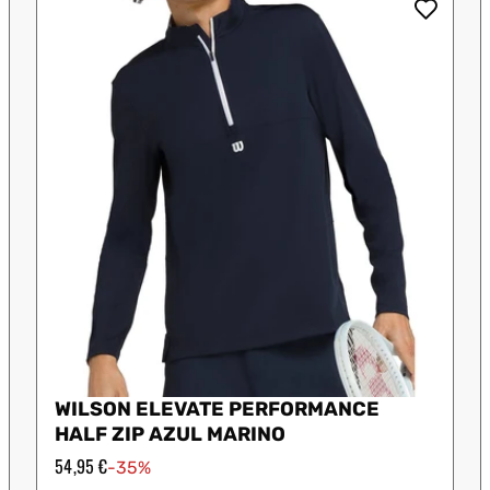
 Shot
K-Swiss
Legend
Munich
S
WILSON ELEVATE PERFORMANCE
HALF ZIP AZUL MARINO
Precio
54,95 €
-35%
de