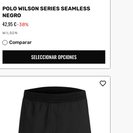
POLO WILSON SERIES SEAMLESS
NEGRO
Precio
42,95 €
-38%
de
Proveedor:
oferta
WILSON
Comparar
SELECCIONAR OPCIONES