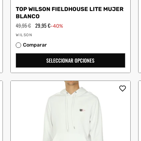
TOP WILSON FIELDHOUSE LITE MUJER
BLANCO
Precio
49,95 €
Precio
29,95 €
-40%
habitual
de
Proveedor:
oferta
WILSON
Comparar
SELECCIONAR OPCIONES