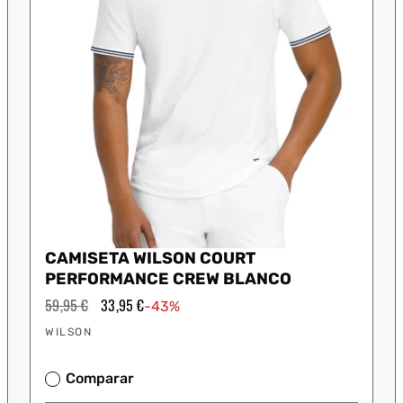
CAMISETA WILSON COURT
PERFORMANCE CREW BLANCO
Precio
59,95 €
Precio
33,95 €
-43%
habitual
de
Proveedor:
oferta
WILSON
Comparar