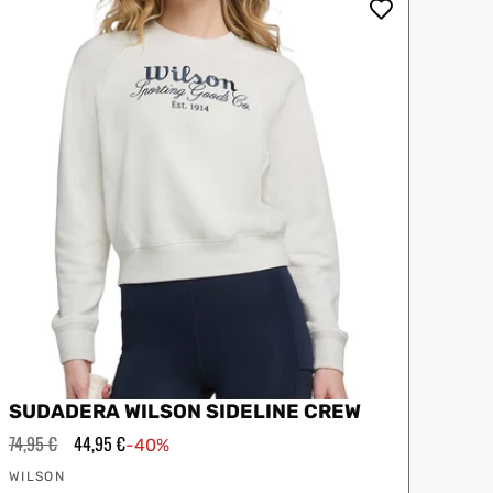
oftee
Slazenger
SUDADERA WILSON SIDELINE CREW
Precio
74,95 €
Precio
44,95 €
-40%
habitual
de
Proveedor:
oferta
WILSON