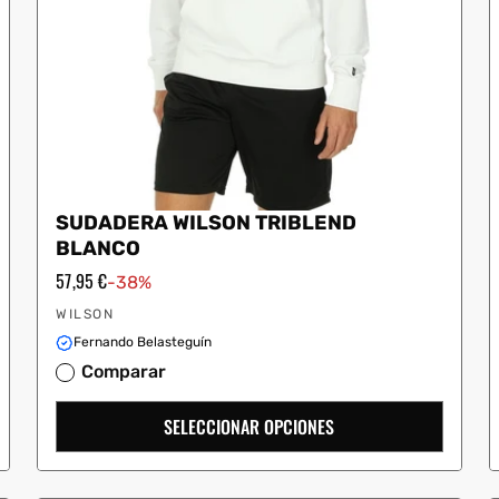
SUDADERA WILSON TRIBLEND
BLANCO
Precio
57,95 €
-38%
de
Proveedor:
oferta
WILSON
Fernando Belasteguín
Comparar
SELECCIONAR OPCIONES