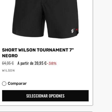
SHORT WILSON TOURNAMENT 7"
NEGRO
Precio
64,95 €
Precio
A partir de 39,95 €
-38%
habitual
de
Proveedor:
oferta
WILSON
Comparar
SELECCIONAR OPCIONES