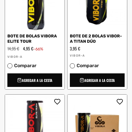
BOTE DE BOLAS VIBORA
BOTE DE 2 BOLAS VIBOR-
ELITE TOUR
A TITAN DÚO
Precio
14,95 €
Precio
4,95 €
Precio
3,95 €
-66%
habitual
de
habitual
Proveedor:
Proveedor:
oferta
VIBOR-A
VIBOR-A
Comparar
Comparar
AGREGAR A LA CESTA
AGREGAR A LA CESTA