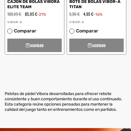
CAJON DE BOLAS VIBORA
BOTE DE BOLAS VIBOR-A
ELITE TEAM
TITAN
Precio
109,95 €
Precio
85,95 €
Precio
5,95 €
Precio
4,95 €
-21%
-16%
habitual
de
habitual
de
Proveedor:
Proveedor:
oferta
oferta
VIBOR-A
VIBOR-A
Comparar
Comparar
AGOTADO
AGOTADO
Pelotas de pádel Vibora desarrolladas para ofrecer rebote
consistente y buen comportamiento durante el uso continuado.
Esta categoría reúne opciones pensadas para mantener la
calidad del juego tanto en entrenamientos como en partidos.