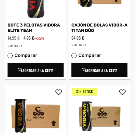
BOTE 3 PELOTAS VIBORA
CAJÓN DE BOLAS VIBOR-A
ELITE TEAM
TITAN DÚO
Precio
14,95 €
Precio
4,95 €
Precio
94,95 €
-66%
habitual
de
habitual
Proveedor:
Proveedor:
oferta
VIBOR-A
VIBOR-A
Comparar
Comparar
AGREGAR A LA CESTA
AGREGAR A LA CESTA
SIN STOCK