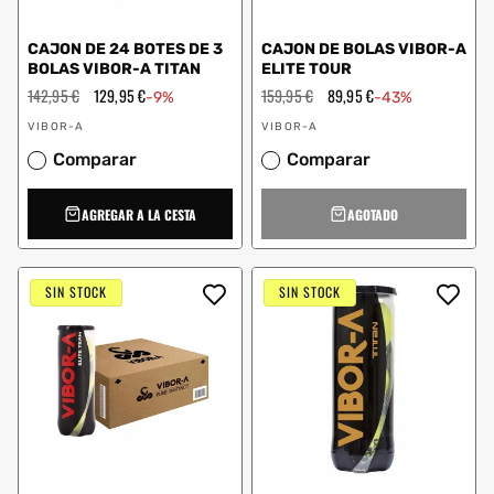
CAJON DE 24 BOTES DE 3
CAJON DE BOLAS VIBOR-A
BOLAS VIBOR-A TITAN
ELITE TOUR
Precio
142,95 €
Precio
129,95 €
Precio
159,95 €
Precio
89,95 €
-9%
-43%
habitual
de
habitual
de
Proveedor:
Proveedor:
oferta
oferta
VIBOR-A
VIBOR-A
Comparar
Comparar
AGREGAR A LA CESTA
AGOTADO
SIN STOCK
SIN STOCK