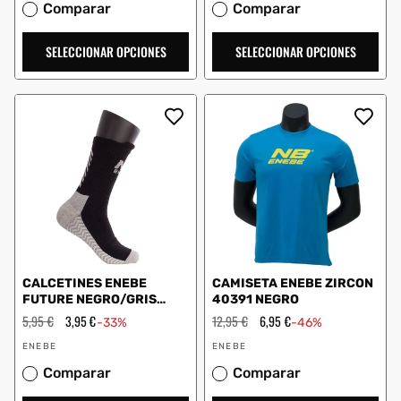
Comparar
Comparar
SELECCIONAR OPCIONES
SELECCIONAR OPCIONES
CALCETINES ENEBE
CAMISETA ENEBE ZIRCON
FUTURE NEGRO/GRIS
40391 NEGRO
A000337.A18
Precio
5,95 €
Precio
3,95 €
Precio
12,95 €
Precio
6,95 €
-33%
-46%
habitual
de
habitual
de
Proveedor:
Proveedor:
oferta
oferta
ENEBE
ENEBE
Comparar
Comparar