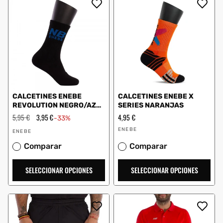
CALCETINES ENEBE
CALCETINES ENEBE X
REVOLUTION NEGRO/AZUL
SERIES NARANJAS
40400.A67
Precio
5,95 €
Precio
3,95 €
Precio
4,95 €
-33%
habitual
de
habitual
Proveedor:
Proveedor:
oferta
ENEBE
ENEBE
Comparar
Comparar
SELECCIONAR OPCIONES
SELECCIONAR OPCIONES