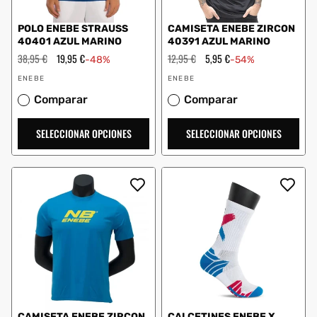
POLO ENEBE STRAUSS
CAMISETA ENEBE ZIRCON
40401 AZUL MARINO
40391 AZUL MARINO
Precio
38,95 €
Precio
19,95 €
Precio
12,95 €
Precio
5,95 €
-48%
-54%
habitual
de
habitual
de
Proveedor:
Proveedor:
oferta
oferta
ENEBE
ENEBE
Comparar
Comparar
SELECCIONAR OPCIONES
SELECCIONAR OPCIONES
CAMISETA ENEBE ZIRCON
CALCETINES ENEBE X