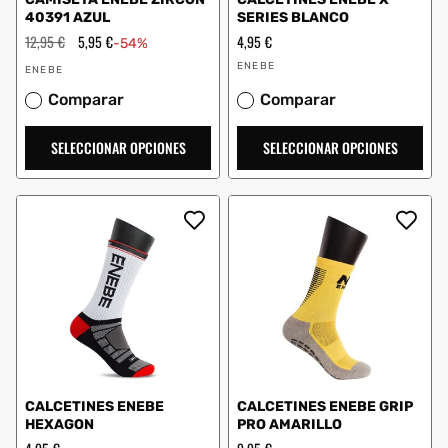
40391 AZUL
SERIES BLANCO
Precio
12,95 €
Precio
5,95 €
Precio
4,95 €
-54%
habitual
de
habitual
Proveedor:
Proveedor:
oferta
ENEBE
ENEBE
Comparar
Comparar
SELECCIONAR OPCIONES
SELECCIONAR OPCIONES
CALCETINES ENEBE
CALCETINES ENEBE GRIP
HEXAGON
PRO AMARILLO