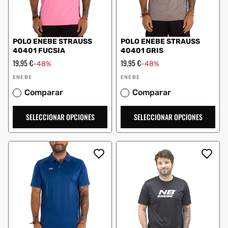
POLO ENEBE STRAUSS
POLO ENEBE STRAUSS
40401 FUCSIA
40401 GRIS
Precio
19,95 €
Precio
19,95 €
-48%
-48%
de
de
Proveedor:
Proveedor:
oferta
oferta
ENEBE
ENEBE
Comparar
Comparar
SELECCIONAR OPCIONES
SELECCIONAR OPCIONES