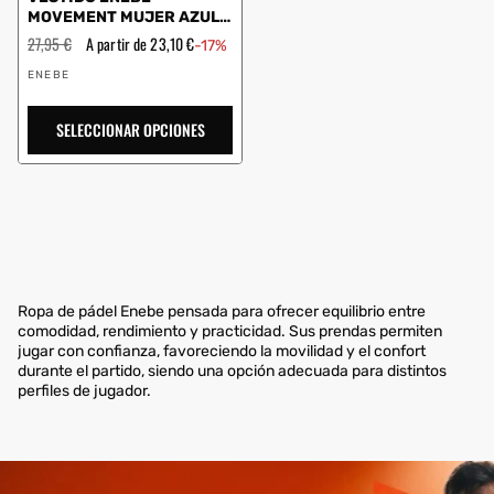
MOVEMENT MUJER AZUL
MARINO
Precio
27,95 €
Precio
A partir de 23,10 €
-17%
habitual
de
Proveedor:
oferta
ENEBE
SELECCIONAR OPCIONES
Ropa de pádel Enebe pensada para ofrecer equilibrio entre
comodidad, rendimiento y practicidad. Sus prendas permiten
jugar con confianza, favoreciendo la movilidad y el confort
durante el partido, siendo una opción adecuada para distintos
perfiles de jugador.