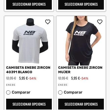
SELECCIONAR OPCIONES
SELECCIONAR OPCIONES
CAMISETA ENEBE ZIRCON
CAMISETA ENEBE ZIRCON
40391 BLANCO
MUJER
Precio
12,95 €
Precio
5,95 €
Precio
12,95 €
Precio
5,95 €
-54%
-54%
habitual
de
habitual
de
Proveedor:
Proveedor:
oferta
oferta
ENEBE
ENEBE
Comparar
Comparar
SELECCIONAR OPCIONES
SELECCIONAR OPCIONES