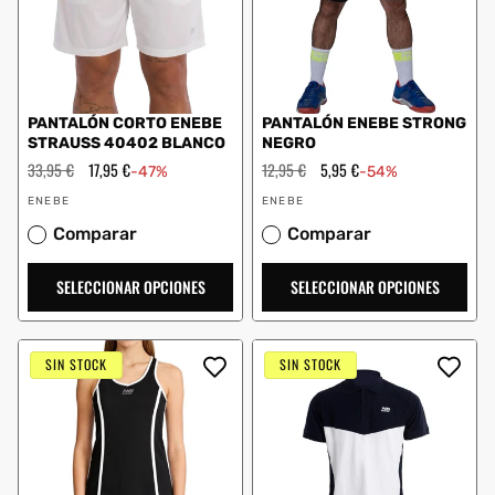
PANTALÓN CORTO ENEBE
PANTALÓN ENEBE STRONG
STRAUSS 40402 BLANCO
NEGRO
Precio
33,95 €
Precio
17,95 €
Precio
12,95 €
Precio
5,95 €
-47%
-54%
habitual
de
habitual
de
Proveedor:
Proveedor:
oferta
oferta
ENEBE
ENEBE
Comparar
Comparar
SELECCIONAR OPCIONES
SELECCIONAR OPCIONES
SIN STOCK
SIN STOCK