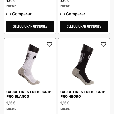
Precio
4,95 €
Precio
9,95 €
habitual
habitual
Proveedor:
Proveedor:
ENEBE
ENEBE
Comparar
Comparar
SELECCIONAR OPCIONES
SELECCIONAR OPCIONES
CALCETINES ENEBE GRIP
CALCETINES ENEBE GRIP
PRO BLANCO
PRO NEGRO
Precio
9,95 €
Precio
9,95 €
habitual
habitual
Proveedor:
Proveedor:
ENEBE
ENEBE