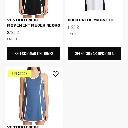
VESTIDO ENEBE
POLO ENEBE MAGNETO
MOVEMENT MUJER NEGRO
Precio
11,95 €
habitual
Precio
27,95 €
Proveedor:
ENEBE
habitual
Proveedor:
ENEBE
SELECCIONAR OPCIONES
SELECCIONAR OPCIONES
SIN STOCK
VESTIDO ENEBE