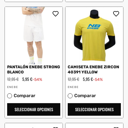
PANTALÓN ENEBE STRONG
CAMISETA ENEBE ZIRCON
BLANCO
40391 YELLOW
Precio
12,95 €
Precio
5,95 €
Precio
12,95 €
Precio
5,95 €
-54%
-54%
habitual
de
habitual
de
Proveedor:
Proveedor:
oferta
oferta
ENEBE
ENEBE
Comparar
Comparar
SELECCIONAR OPCIONES
SELECCIONAR OPCIONES