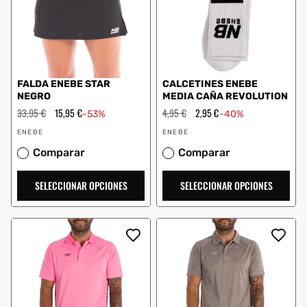
FALDA ENEBE STAR
CALCETINES ENEBE
NEGRO
MEDIA CAÑA REVOLUTION
Precio
33,95 €
Precio
15,95 €
Precio
4,95 €
Precio
2,95 €
-53%
-40%
habitual
de
habitual
de
Proveedor:
Proveedor:
oferta
oferta
ENEBE
ENEBE
Comparar
Comparar
SELECCIONAR OPCIONES
SELECCIONAR OPCIONES