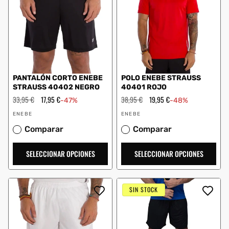
PANTALÓN CORTO ENEBE
POLO ENEBE STRAUSS
STRAUSS 40402 NEGRO
40401 ROJO
Precio
33,95 €
Precio
17,95 €
Precio
38,95 €
Precio
19,95 €
-47%
-48%
habitual
de
habitual
de
Proveedor:
Proveedor:
oferta
oferta
ENEBE
ENEBE
Comparar
Comparar
SELECCIONAR OPCIONES
SELECCIONAR OPCIONES
SIN STOCK