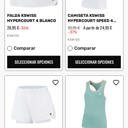
FALDA KSWISS
CAMISETA KSWISS
HYPERCOURT 4 BLANCO
HYPERCOURT SPEED 4
WHITE
Precio
28,95 €
Precio
39,95 €
Precio
A partir de 24,95 €
-35%
de
habitual
de
-37%
Proveedor:
oferta
oferta
KSWISS
Proveedor:
KSWISS
Comparar
Comparar
SELECCIONAR OPCIONES
SELECCIONAR OPCIONES