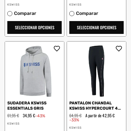
de
de
Proveedor:
Proveedor:
oferta
oferta
KSWISS
KSWISS
Comparar
Comparar
SELECCIONAR OPCIONES
SELECCIONAR OPCIONES
SUDADERA KSWISS
PANTALON CHANDAL
ESSENTIALS GRIS
KSWISS HYPERCOURT 4
MUJER
Precio
61,95 €
Precio
34,95 €
Precio
64,95 €
Precio
A partir de 42,95 €
-43%
habitual
de
habitual
de
-33%
Proveedor:
oferta
oferta
KSWISS
Proveedor:
KSWISS