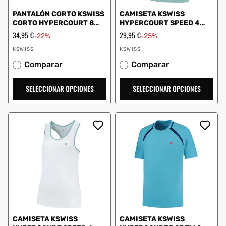
PANTALÓN CORTO KSWISS
CAMISETA KSWISS
CORTO HYPERCOURT 8
HYPERCOURT SPEED 4
BLANCO
AZUL
Precio
34,95 €
Precio
29,95 €
-22%
-25%
de
de
Proveedor:
Proveedor:
oferta
oferta
KSWISS
KSWISS
Comparar
Comparar
SELECCIONAR OPCIONES
SELECCIONAR OPCIONES
CAMISETA KSWISS
CAMISETA KSWISS