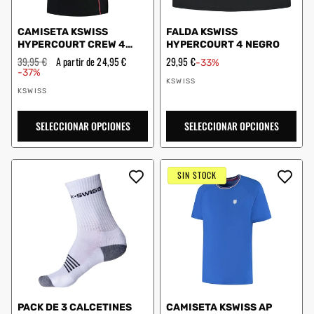
CAMISETA KSWISS
FALDA KSWISS
HYPERCOURT CREW 4
HYPERCOURT 4 NEGRO
1910943 MUJER NEGRO
Precio
39,95 €
Precio
A partir de 24,95 €
Precio
29,95 €
-33%
habitual
de
de
-37%
Proveedor:
oferta
oferta
KSWISS
Proveedor:
KSWISS
SELECCIONAR OPCIONES
SELECCIONAR OPCIONES
SIN STOCK
PACK DE 3 CALCETINES
CAMISETA KSWISS AP