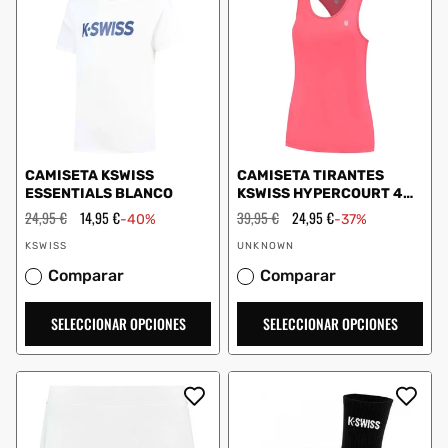
CAMISETA KSWISS
CAMISETA TIRANTES
ESSENTIALS BLANCO
KSWISS HYPERCOURT 4
1910950 MUJER ROSA
Precio
24,95 €
Precio
14,95 €
Precio
39,95 €
Precio
24,95 €
-40%
-37%
habitual
de
habitual
de
Proveedor:
Proveedor:
oferta
oferta
KSWISS
UNKNOWN
Comparar
Comparar
SELECCIONAR OPCIONES
SELECCIONAR OPCIONES