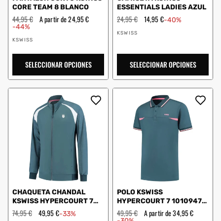
CORE TEAM 8 BLANCO
ESSENTIALS LADIES AZUL
Precio
44,95 €
Precio
A partir de 24,95 €
Precio
24,95 €
Precio
14,95 €
-40%
habitual
de
habitual
de
-44%
Proveedor:
oferta
oferta
KSWISS
Proveedor:
KSWISS
SELECCIONAR OPCIONES
SELECCIONAR OPCIONES
CHAQUETA CHANDAL
POLO KSWISS
KSWISS HYPERCOURT 7
HYPERCOURT 7 1010947
1010953
GRIS
Precio
74,95 €
Precio
49,95 €
Precio
49,95 €
Precio
A partir de 34,95 €
-33%
habitual
de
habitual
de
-30%