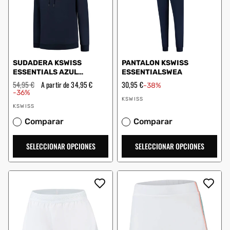
SUDADERA KSWISS
PANTALON KSWISS
ESSENTIALS AZUL
ESSENTIALSWEA
MARINO
Precio
54,95 €
Precio
A partir de 34,95 €
Precio
30,95 €
-38%
habitual
de
de
-36%
Proveedor:
oferta
oferta
KSWISS
Proveedor:
KSWISS
Comparar
Comparar
SELECCIONAR OPCIONES
SELECCIONAR OPCIONES