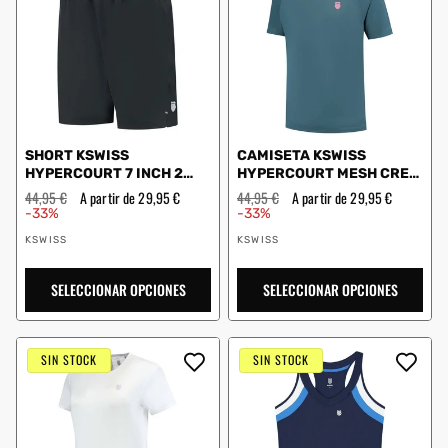
SHORT KSWISS
CAMISETA KSWISS
HYPERCOURT 7 INCH 2
HYPERCOURT MESH CREW
NEGRO
4 1010945 GRAY
Precio
44,95 €
Precio
A partir de 29,95 €
Precio
44,95 €
Precio
A partir de 29,95 €
habitual
de
habitual
de
-33%
-33%
oferta
oferta
Proveedor:
Proveedor:
KSWISS
KSWISS
SELECCIONAR OPCIONES
SELECCIONAR OPCIONES
SIN STOCK
SIN STOCK