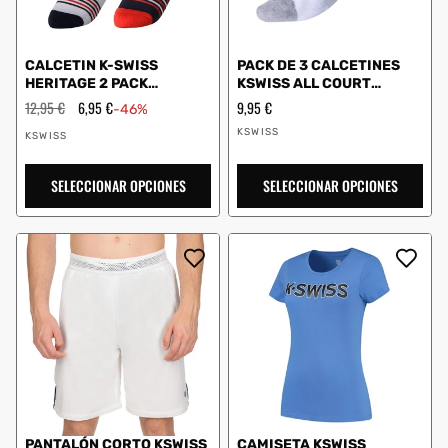
CALCETIN K-SWISS
PACK DE 3 CALCETINES
HERITAGE 2 PACK
KSWISS ALL COURT
MULTICOLOR
BLANCO GRIS MUJER
Precio
12,95 €
Precio
6,95 €
Precio
9,95 €
-46%
habitual
de
habitual
Proveedor:
Proveedor:
oferta
KSWISS
KSWISS
SELECCIONAR OPCIONES
SELECCIONAR OPCIONES
PANTALÓN CORTO KSWISS
CAMISETA KSWISS