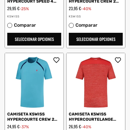
HYPERCOURT SPEED 4
HYPERCOURTE CREW 2
WHITE
SKY AZUL
Precio
29,95 €
Precio
23,95 €
-25%
-40%
de
de
Proveedor:
Proveedor:
oferta
oferta
KSWISS
KSWISS
Comparar
Comparar
SELECCIONAR OPCIONES
SELECCIONAR OPCIONES
CAMISETA KSWISS
CAMISETA KSWISS
HYPERCOURTE CREW 2
HYPERCOURTELANGE
AZUL
ROJO
Precio
24,95 €
Precio
26,95 €
-37%
-40%