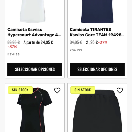
Camiseta Kswiss
Camiseta TIRANTES
Hypercourt Advantage 4
Kswiss Core TEAM 194989
1910941 Mujer Blanco
MUJER Azul marino
Precio
39,95 €
Precio
A partir de 24,95 €
Precio
34,95 €
Precio
21,95 €
-37%
habitual
de
habitual
de
-37%
Proveedor:
oferta
oferta
KSWISS
Proveedor:
KSWISS
SELECCIONAR OPCIONES
SELECCIONAR OPCIONES
SIN STOCK
SIN STOCK