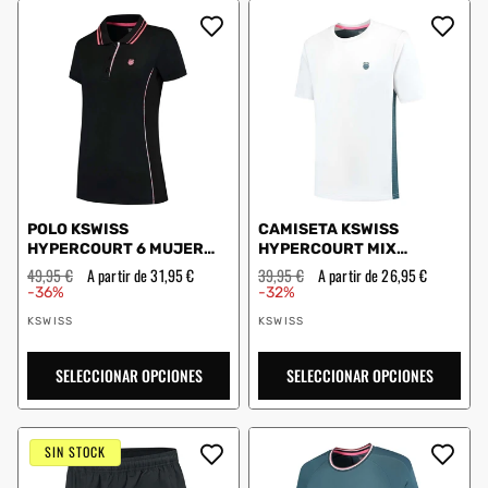
POLO KSWISS
CAMISETA KSWISS
HYPERCOURT 6 MUJER
HYPERCOURT MIX
NEGRO
MELANGE CREW BLANCO
Precio
49,95 €
Precio
A partir de 31,95 €
Precio
39,95 €
Precio
A partir de 26,95 €
habitual
de
habitual
de
-36%
-32%
oferta
oferta
Proveedor:
Proveedor:
KSWISS
KSWISS
SELECCIONAR OPCIONES
SELECCIONAR OPCIONES
SIN STOCK