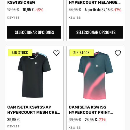
KSWISS CREW
HYPERCOURT MELANGE
CREW AZUL
Precio
12,95 €
Precio
10,95 €
Precio
44,95 €
Precio
A partir de 37,15 €
-15%
-17%
habitual
de
habitual
de
Proveedor:
Proveedor:
oferta
oferta
KSWISS
KSWISS
SELECCIONAR OPCIONES
SELECCIONAR OPCIONES
SIN STOCK
SIN STOCK
CAMISETA KSWISS AP
CAMISETA KSWISS
HYPERCOURT MESH CREW
HYPERCOURT PRINT
5 NEGRO
CREW 5
Precio
39,95 €
Precio
39,95 €
Precio
24,95 €
-37%
habitual
habitual
de
Proveedor:
Proveedor:
oferta
KSWISS
KSWISS