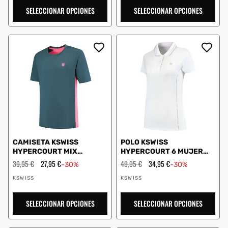
SELECCIONAR OPCIONES
SELECCIONAR OPCIONES
CAMISETA KSWISS
POLO KSWISS
HYPERCOURT MIX
HYPERCOURT 6 MUJER
MELANGE CREW ROSA
BLANCO
Precio
39,95 €
Precio
27,95 €
Precio
49,95 €
Precio
34,95 €
-30%
-30%
habitual
de
habitual
de
Proveedor:
Proveedor:
oferta
oferta
KSWISS
KSWISS
SELECCIONAR OPCIONES
SELECCIONAR OPCIONES