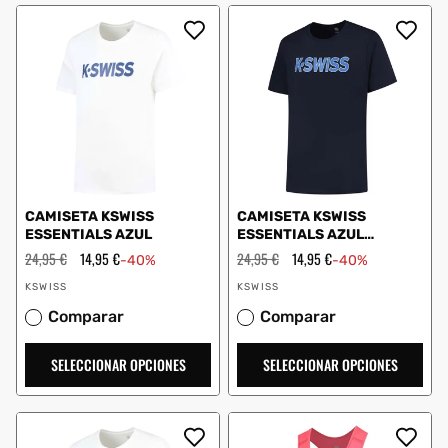
CAMISETA KSWISS
CAMISETA KSWISS
ESSENTIALS AZUL
ESSENTIALS AZUL
MARINO
Precio
24,95 €
Precio
14,95 €
Precio
24,95 €
Precio
14,95 €
-40%
-40%
habitual
de
habitual
de
Proveedor:
Proveedor:
oferta
oferta
KSWISS
KSWISS
Comparar
Comparar
SELECCIONAR OPCIONES
SELECCIONAR OPCIONES