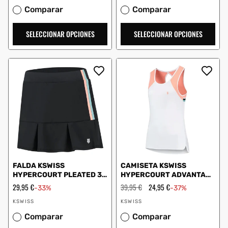
Comparar
Comparar
SELECCIONAR OPCIONES
SELECCIONAR OPCIONES
FALDA KSWISS
CAMISETA KSWISS
HYPERCOURT PLEATED 3
HYPERCOURT ADVANTAGE
BLACK
3 BLANCO
Precio
29,95 €
Precio
39,95 €
Precio
24,95 €
-33%
-37%
de
habitual
de
Proveedor:
Proveedor:
oferta
oferta
KSWISS
KSWISS
Comparar
Comparar