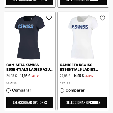
CAMISETA KSWISS
CAMISETA KSWISS
ESSENTIALS LADIES AZUL
ESSENTIALS LADIES
MARINO
BLANCO
Precio
24,95 €
Precio
14,95 €
Precio
24,95 €
Precio
14,95 €
-40%
-40%
habitual
de
habitual
de
Proveedor:
Proveedor:
oferta
oferta
KSWISS
KSWISS
Comparar
Comparar
SELECCIONAR OPCIONES
SELECCIONAR OPCIONES