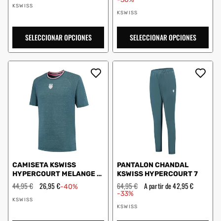
Proveedor:
oferta
oferta
KSWISS
Proveedor:
KSWISS
SELECCIONAR OPCIONES
SELECCIONAR OPCIONES
CAMISETA KSWISS
PANTALON CHANDAL
HYPERCOURT MELANGE 3
KSWISS HYPERCOURT 7
GRAY
Precio
44,95 €
Precio
26,95 €
Precio
64,95 €
Precio
A partir de 42,95 €
-40%
habitual
de
habitual
de
-33%
Proveedor:
oferta
oferta
KSWISS
Proveedor:
KSWISS