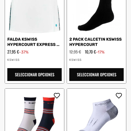
FALDA KSWISS
2 PACK CALCETIN KSWISS
HYPERCOURT EXPRESS 2
HYPERCOURT
BLANCO
Precio
27,95 €
Precio
12,95 €
Precio
10,70 €
-37%
-17%
de
habitual
de
Proveedor:
Proveedor:
oferta
oferta
KSWISS
KSWISS
SELECCIONAR OPCIONES
SELECCIONAR OPCIONES