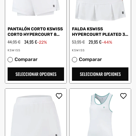
PANTALÓN CORTO KSWISS
FALDA KSWISS
CORTO HYPERCOURT 8
HYPERCOURT PLEATED 3
NEGRO
WHITE
Precio
44,95 €
Precio
34,95 €
Precio
53,95 €
Precio
29,95 €
-22%
-44%
habitual
de
habitual
de
Proveedor:
Proveedor:
oferta
oferta
KSWISS
KSWISS
Comparar
Comparar
SELECCIONAR OPCIONES
SELECCIONAR OPCIONES