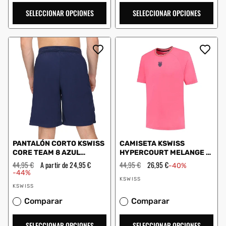
SELECCIONAR OPCIONES
SELECCIONAR OPCIONES
PANTALÓN CORTO KSWISS
CAMISETA KSWISS
CORE TEAM 8 AZUL
HYPERCOURT MELANGE 3
MARINO
PINK
Precio
44,95 €
Precio
A partir de 24,95 €
Precio
44,95 €
Precio
26,95 €
-40%
habitual
de
habitual
de
-44%
Proveedor:
oferta
oferta
KSWISS
Proveedor:
KSWISS
Comparar
Comparar
SELECCIONAR OPCIONES
SELECCIONAR OPCIONES