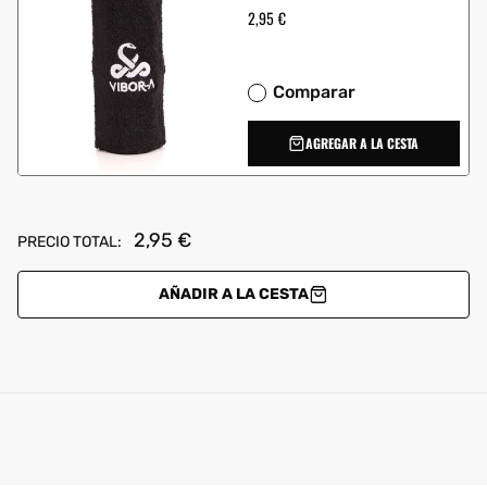
Precio
2,95 €
habitual
Comparar
AGREGAR A LA CESTA
2,95 €
PRECIO TOTAL:
AÑADIR A LA CESTA