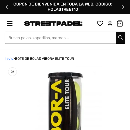
Ir
CUPÓN DE BIENVENIDA EN TODA LA WEB, CÓDIGO:
directamente
HOLASTREET10
al
contenido
Street Padel
Inicio
BOTE DE BOLAS VIBORA ELITE TOUR
Abrir
elemento
multimedia
1
en
una
ventana
modal