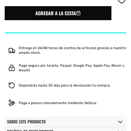
para
para
BOTE
BOTE
AGREGAR A LA CESTA
DE
DE
BOLAS
BOLAS
VIBORA
VIBORA
ELITE
ELITE
TOUR
TOUR
Entrega en 24/48 horas de cientos de artículos gracias a nuestro
amplio stock.
Pago seguro por tarjeta, Paypal, Google Pay, Apple Pay, Bizum y
Waylet
Dispondrás hasta 30 días para la devolución tu compra.
Paga a plazos cómodamente mediante SeQura.
SOBRE ESTE PRODUCTO