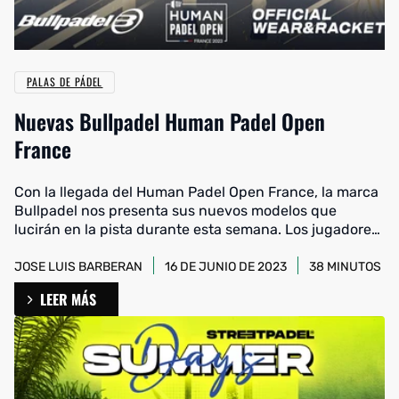
PALAS DE PÁDEL
Nuevas Bullpadel Human Padel Open
France
Con la llegada del Human Padel Open France, la marca
Bullpadel nos presenta sus nuevos modelos que
lucirán en la pista durante esta semana. Los jugadores
profesionales Juan Tello, Fede Chingotto y Gemma
Triay estrenarán nuevas armas con diseños únicos.
JOSE LUIS BARBERAN
16 DE JUNIO DE 2023
38 MINUTOS
LEER MÁS