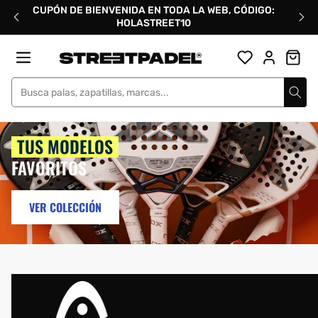
Ir
CUPÓN DE BIENVENIDA EN TODA LA WEB, CÓDIGO:
directamente
HOLASTREET10
al
contenido
Street Padel
TUS MODELOS
FAVORITOS
VER COLECCIÓN