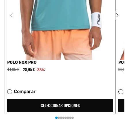
POLO NOX PRO
POLO
Precio
44,95 €
Precio
28,95 €
Precio
39,95 
-35%
habitual
de
habitua
oferta
Comparar
C
SELECCIONAR OPCIONES