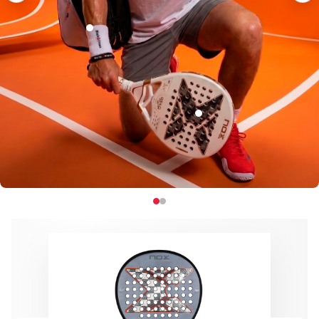
€5.95
-34%
€8.95
€229.95
-41%
€389.95