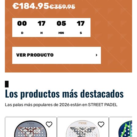
€184.95
€359.95
00
17
05
15
D
H
MIN
S
VER PRODUCTO
›
Los productos más destacados
Las palas más populares de 2026 están en STREET PADEL