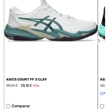
ASICS COURT FF 3 CLAY
ASIC
Precio
189,95 €
Precio
170,95 €
Precio
189,95
-10%
habitual
de
habitua
oferta
Nov
Comparar
C