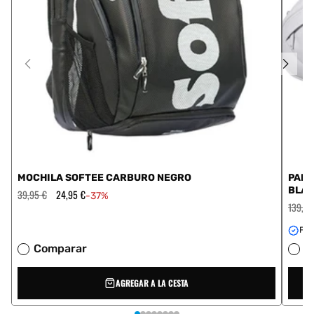
MOCHILA SOFTEE CARBURO NEGRO
PALE
BLA
Precio
39,95 €
Precio
24,95 €
-37%
habitual
de
Precio
139,95
oferta
habitua
Fer
Comparar
C
AGREGAR A LA CESTA