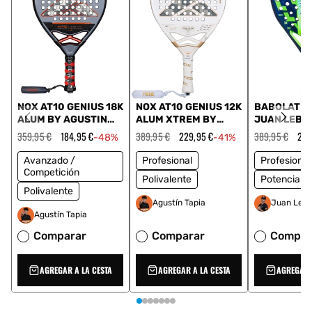
NOX AT10 GENIUS 18K
NOX AT10 GENIUS 12K
BABOLAT V
ALUM BY AGUSTIN
ALUM XTREM BY
JUAN LEBR
TAPIA 2025
AGUSTIN TAPIA 2026
Precio
359,95 €
Precio
184,95 €
Precio
389,95 €
Precio
229,95 €
Precio
389,95 €
Pre
274
-48%
-41%
habitual
de
habitual
de
habitual
de
oferta
oferta
ofe
Avanzado /
Profesional
Profesional
Competición
Polivalente
Potencia
Polivalente
Agustín Tapia
Juan Lebr
Agustín Tapia
Comparar
Comparar
Compar
AGREGAR A LA CESTA
AGREGAR A LA CESTA
AGREGAR 