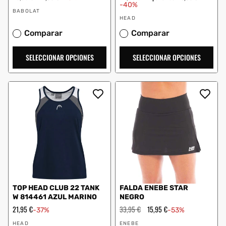
habitual
de
habitual
de
-40%
Proveedor:
oferta
oferta
BABOLAT
Proveedor:
HEAD
Comparar
Comparar
SELECCIONAR OPCIONES
SELECCIONAR OPCIONES
TOP HEAD CLUB 22 TANK
FALDA ENEBE STAR
W 814461 AZUL MARINO
NEGRO
Precio
21,95 €
Precio
33,95 €
Precio
15,95 €
-37%
-53%
de
habitual
de
Proveedor:
Proveedor:
oferta
oferta
HEAD
ENEBE