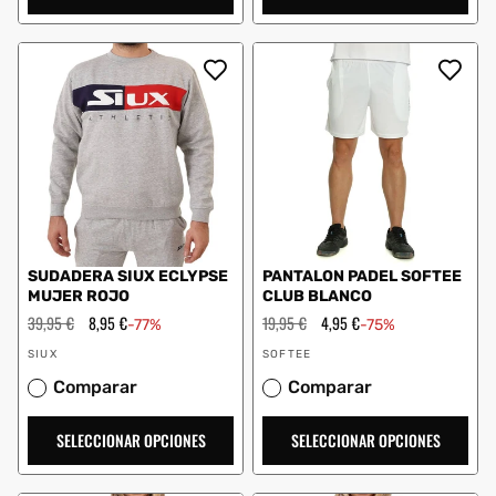
SUDADERA SIUX ECLYPSE
PANTALON PADEL SOFTEE
MUJER ROJO
CLUB BLANCO
Precio
39,95 €
Precio
8,95 €
Precio
19,95 €
Precio
4,95 €
-77%
-75%
habitual
de
habitual
de
Proveedor:
Proveedor:
oferta
oferta
SIUX
SOFTEE
Comparar
Comparar
SELECCIONAR OPCIONES
SELECCIONAR OPCIONES