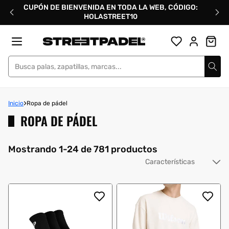
Ir
CUPÓN DE BIENVENIDA EN TODA LA WEB, CÓDIGO:
directamente
HOLASTREET10
al
contenido
Street Padel
Inicio
Ropa de pádel
ROPA DE PÁDEL
Mostrando 1-24 de 781 productos
Or
po