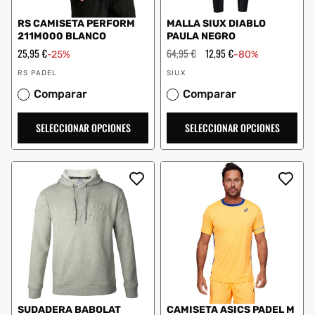
RS CAMISETA PERFORM
MALLA SIUX DIABLO
211M000 BLANCO
PAULA NEGRO
Precio
25,95 €
Precio
64,95 €
Precio
12,95 €
-25%
-80%
de
habitual
de
Proveedor:
Proveedor:
oferta
oferta
RS PADEL
SIUX
Comparar
Comparar
SELECCIONAR OPCIONES
SELECCIONAR OPCIONES
SUDADERA BABOLAT
CAMISETA ASICS PADEL M