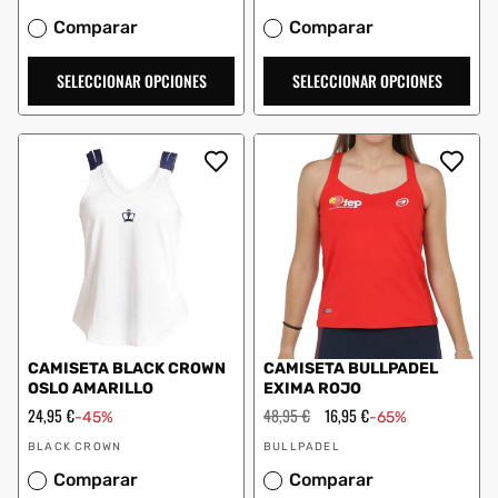
Comparar
Comparar
SELECCIONAR OPCIONES
SELECCIONAR OPCIONES
CAMISETA BLACK CROWN
CAMISETA BULLPADEL
OSLO AMARILLO
EXIMA ROJO
Precio
24,95 €
Precio
48,95 €
Precio
16,95 €
-45%
-65%
de
habitual
de
Proveedor:
Proveedor:
oferta
oferta
BLACK CROWN
BULLPADEL
Comparar
Comparar