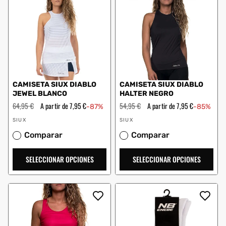
CAMISETA SIUX DIABLO
CAMISETA SIUX DIABLO
JEWEL BLANCO
HALTER NEGRO
Precio
64,95 €
Precio
A partir de 7,95 €
Precio
54,95 €
Precio
A partir de 7,95 €
-87%
-85%
habitual
de
habitual
de
Proveedor:
Proveedor:
oferta
oferta
SIUX
SIUX
Comparar
Comparar
SELECCIONAR OPCIONES
SELECCIONAR OPCIONES