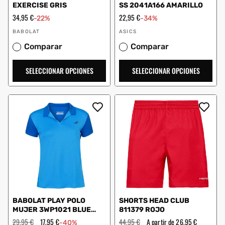
EXERCISE GRIS
SS 2041A166 AMARILLO
Precio
34,95 €
Precio
22,95 €
-22%
-34%
de
de
Proveedor:
Proveedor:
oferta
oferta
BABOLAT
ASICS
Comparar
Comparar
SELECCIONAR OPCIONES
SELECCIONAR OPCIONES
BABOLAT PLAY POLO
SHORTS HEAD CLUB
MUJER 3WP1021 BLUE
811379 ROJO
ASTER (4049)
Precio
29,95 €
Precio
17,95 €
Precio
44,95 €
Precio
A partir de 26,95 €
-40%