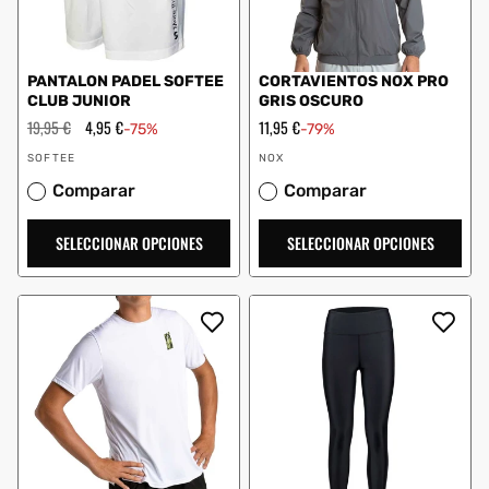
PANTALON PADEL SOFTEE
CORTAVIENTOS NOX PRO
CLUB JUNIOR
GRIS OSCURO
Precio
19,95 €
Precio
4,95 €
Precio
11,95 €
-75%
-79%
habitual
de
de
Proveedor:
Proveedor:
oferta
oferta
SOFTEE
NOX
Comparar
Comparar
SELECCIONAR OPCIONES
SELECCIONAR OPCIONES