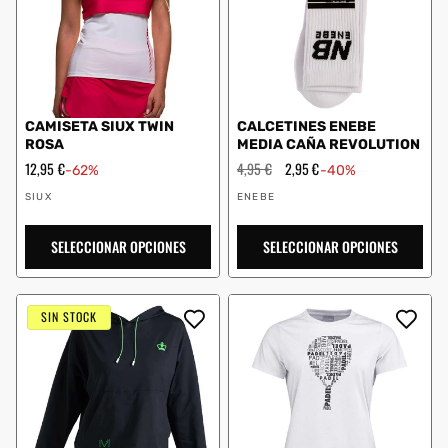
CAMISETA SIUX TWIN
CALCETINES ENEBE
ROSA
MEDIA CAÑA REVOLUTION
Precio
12,95 €
Precio
4,95 €
Precio
2,95 €
-62%
-40%
de
habitual
de
Proveedor:
Proveedor:
oferta
oferta
SIUX
ENEBE
SELECCIONAR OPCIONES
SELECCIONAR OPCIONES
SIN STOCK