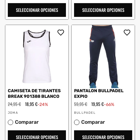
SELECCIONAR OPCIONES
SELECCIONAR OPCIONES
CAMISETA DE TIRANTES
PANTALON BULLPADEL
BREAK 901388 BLANCO
EXPIO
Precio
24,95 €
Precio
18,95 €
Precio
59,95 €
Precio
19,95 €
-24%
-66%
habitual
de
habitual
de
Proveedor:
Proveedor:
oferta
oferta
JOMA
BULLPADEL
Comparar
Comparar
SELECCIONAR OPCIONES
SELECCIONAR OPCIONES