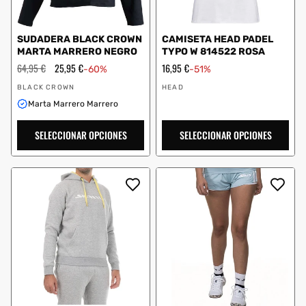
SUDADERA BLACK CROWN
CAMISETA HEAD PADEL
MARTA MARRERO NEGRO
TYPO W 814522 ROSA
Precio
64,95 €
Precio
25,95 €
Precio
16,95 €
-60%
-51%
habitual
de
de
Proveedor:
Proveedor:
oferta
oferta
BLACK CROWN
HEAD
Marta Marrero Marrero
SELECCIONAR OPCIONES
SELECCIONAR OPCIONES