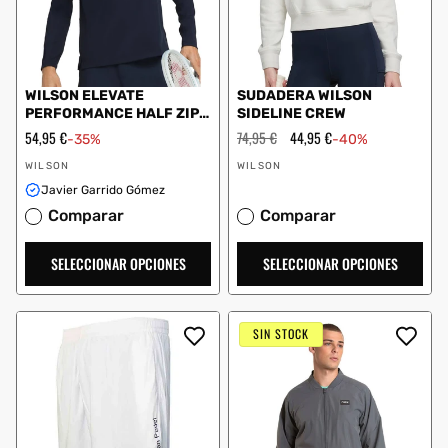
WILSON ELEVATE
SUDADERA WILSON
PERFORMANCE HALF ZIP
SIDELINE CREW
AZUL MARINO
Precio
54,95 €
Precio
74,95 €
Precio
44,95 €
-35%
-40%
de
habitual
de
Proveedor:
Proveedor:
oferta
oferta
WILSON
WILSON
Javier Garrido Gómez
Comparar
Comparar
SELECCIONAR OPCIONES
SELECCIONAR OPCIONES
SIN STOCK