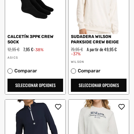
CALCETÍN 3PPK CREW
SUDADERA WILSON
SOCK
PARKSIDE CREW BEIGE
Precio
12,95 €
Precio
7,95 €
Precio
79,95 €
Precio
A partir de 49,95 €
-38%
habitual
de
habitual
de
-37%
Proveedor:
oferta
oferta
ASICS
Proveedor:
WILSON
Comparar
Comparar
SELECCIONAR OPCIONES
SELECCIONAR OPCIONES