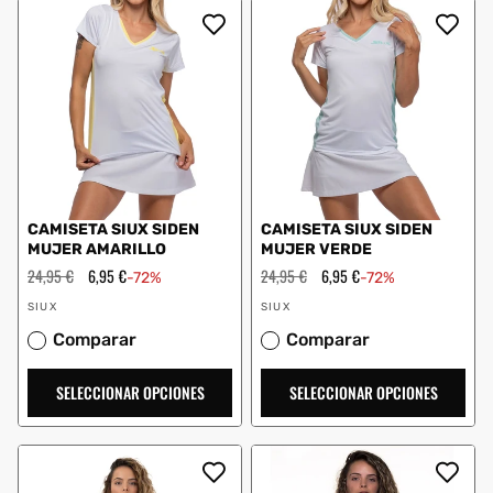
CAMISETA SIUX SIDEN
CAMISETA SIUX SIDEN
MUJER AMARILLO
MUJER VERDE
Precio
24,95 €
Precio
6,95 €
Precio
24,95 €
Precio
6,95 €
-72%
-72%
habitual
de
habitual
de
Proveedor:
Proveedor:
oferta
oferta
SIUX
SIUX
Comparar
Comparar
SELECCIONAR OPCIONES
SELECCIONAR OPCIONES