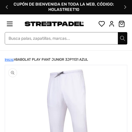
Ir
CUPÓN DE BIENVENIDA EN TODA LA WEB, CÓDIGO:
directamente
HOLASTREET10
al
contenido
Street Padel
Inicio
BABOLAT PLAY PANT JUNIOR 3JP1131 AZUL
Abrir
elemento
multimedia
1
en
una
ventana
modal