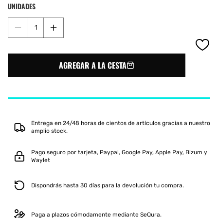
agotada
agotada
agotada
UNIDADES
o
o
o
no
no
no
Reducir
Aumentar
disponible
disponible
disponible
cantidad
cantidad
para
para
BABOLAT
BABOLAT
AGREGAR A LA CESTA
PLAY
PLAY
PANT
PANT
JUNIOR
JUNIOR
3JP1131
3JP1131
AZUL
AZUL
Entrega en 24/48 horas de cientos de artículos gracias a nuestro
amplio stock.
Pago seguro por tarjeta, Paypal, Google Pay, Apple Pay, Bizum y
Waylet
Dispondrás hasta 30 días para la devolución tu compra.
Paga a plazos cómodamente mediante SeQura.