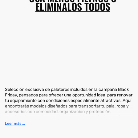
ELIMÍNALOS TODOS
Selección exclusiva de paleteros incluidos en la campaña Black
Friday, pensados para ofrecer una oportunidad ideal para renovar
tu equipamiento con condiciones especialmente atractivas. Aquí
encontrarás modelos diseñados para transportar tu pala, ropa y
accesorios con comodidad, organización y protección,
permitiéndote mantener todo tu material en perfecto estado
antes y después de cada partido o entrenamiento.
Leer más ...