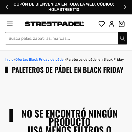
Ir
CUPÓN DE BIENVENIDA EN TODA LA WEB, CÓDIGO:
directamente
HOLASTREET10
al
contenido
Street Padel
Inicio
Ofertas Black Friday de pádel
Paleteros de pádel en Black Friday
PALETEROS DE PÁDEL EN BLACK FRIDAY
NO SE ENCONTRÓ NINGÚN
PRODUCTO
USA MENOS FILTROS O