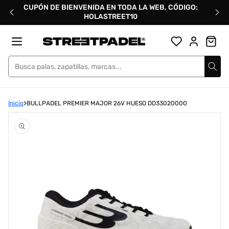
Ir
CUPÓN DE BIENVENIDA EN TODA LA WEB, CÓDIGO:
directamente
HOLASTREET10
al
contenido
Street Padel
Inicio
BULLPADEL PREMIER MAJOR 26V HUESO DD33020000
Abrir
elemento
multimedia
1
en
una
ventana
modal