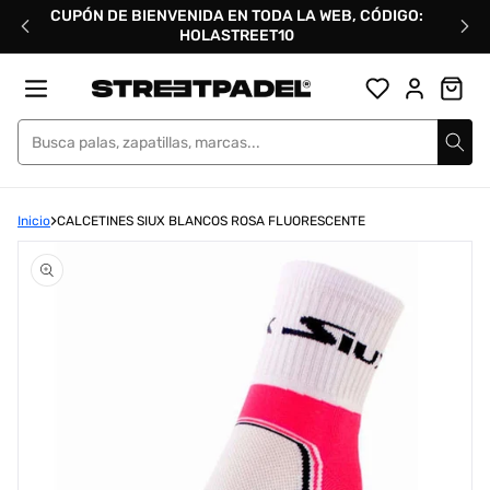
Ir
CUPÓN DE BIENVENIDA EN TODA LA WEB, CÓDIGO:
directamente
HOLASTREET10
al
contenido
Street Padel
Inicio
CALCETINES SIUX BLANCOS ROSA FLUORESCENTE
Abrir
elemento
multimedia
1
en
una
ventana
modal