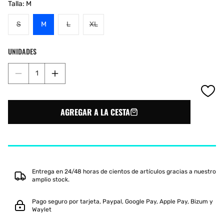
Talla:
M
Variante
Variante
Variante
S
M
L
XL
agotada
agotada
agotada
o
o
o
UNIDADES
no
no
no
disponible
disponible
disponible
Reducir
Aumentar
cantidad
cantidad
para
para
CALCETINES
CALCETINES
AGREGAR A LA CESTA
SIUX
SIUX
BLANCOS
BLANCOS
ROSA
ROSA
FLUORESCENTE
FLUORESCENTE
Entrega en 24/48 horas de cientos de artículos gracias a nuestro
amplio stock.
Pago seguro por tarjeta, Paypal, Google Pay, Apple Pay, Bizum y
Waylet