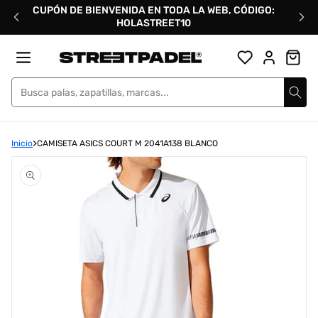
Ir
CUPÓN DE BIENVENIDA EN TODA LA WEB, CÓDIGO:
directamente
HOLASTREET10
al
contenido
Street Padel
Inicio
CAMISETA ASICS COURT M 2041A138 BLANCO
Abrir
elemento
multimedia
1
en
una
ventana
modal