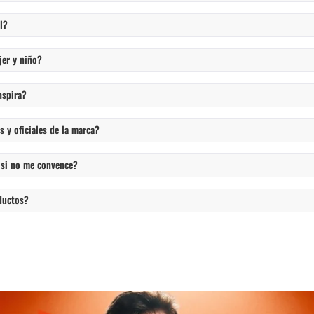
l?
jer y niño?
nspira?
 y oficiales de la marca?
 si no me convence?
ductos?