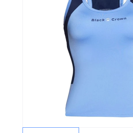
Protectores
Faldas
Drop Shot
Drop
Leggins
Pantalones
Polos
Ropa interior
Sudaderas
Vestidos