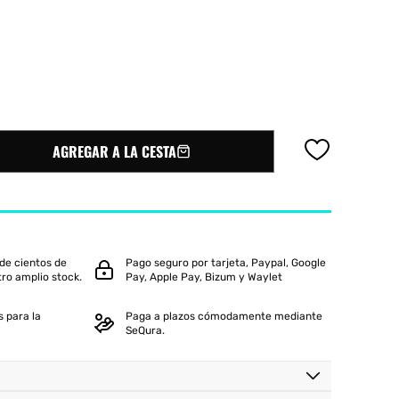
oftee
Slazenger
AGREGAR A LA CESTA
de cientos de
Pago seguro por tarjeta, Paypal, Google
ER
tro amplio stock.
Pay, Apple Pay, Bizum y Waylet
 para la
Paga a plazos cómodamente mediante
SeQura.