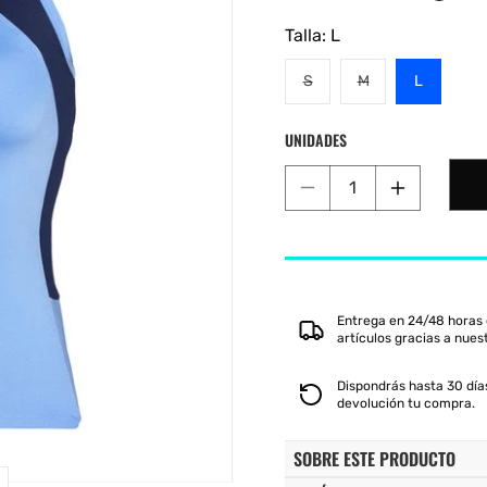
habitual
de
oferta
 Shot
K-Swiss
Legend
Munich
S
Talla:
L
Variante
Variante
S
M
L
agotada
agotada
o
o
UNIDADES
no
no
disponible
disponible
Reducir
Aumentar
cantidad
cantidad
para
para
CAMISETA
CAMISETA
BLACK
BLACK
CROWN
CROWN
Entrega en 24/48 horas 
SANTANDER
SANTAND
artículos gracias a nues
AZUL
AZUL
Dispondrás hasta 30 días
devolución tu compra.
SOBRE ESTE PRODUCTO