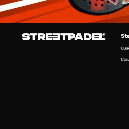
St
Qui
Cana