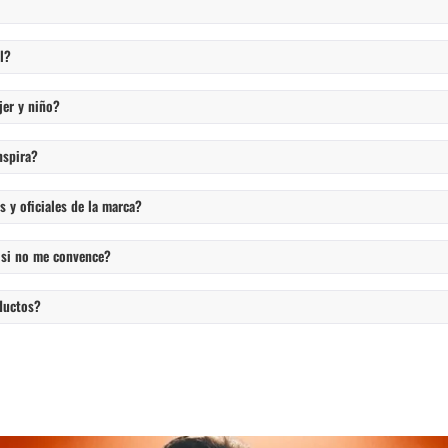
l?
jer y niño?
nspira?
 y oficiales de la marca?
 si no me convence?
ductos?