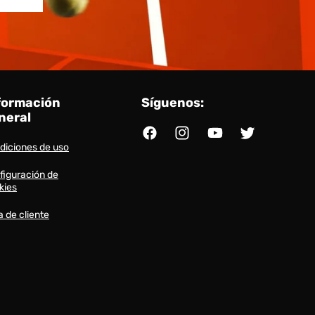
formación
Síguenos:
neral
Facebook
Instagram
YouTube
Twitter
diciones de uso
figuración de
kies
a de cliente