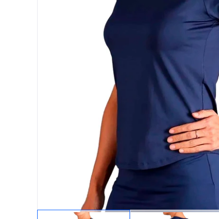
Protectores
Faldas
Drop Shot
Drop
Leggins
Pantalones
Polos
Ropa interior
Sudaderas
Vestidos