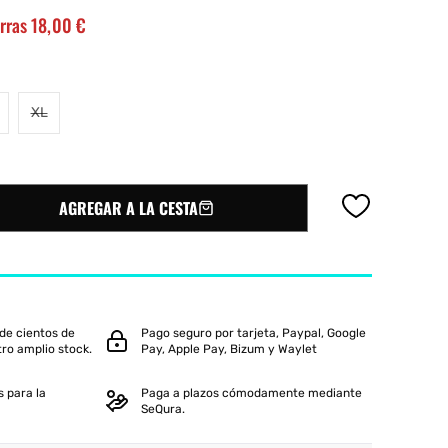
rras 18,00 €
oftee
Slazenger
ariante
Variante
XL
gotada
agotada
o
o
no
e
isponible
disponible
AGREGAR A LA CESTA
de cientos de
Pago seguro por tarjeta, Paypal, Google
tro amplio stock.
Pay, Apple Pay, Bizum y Waylet
 para la
Paga a plazos cómodamente mediante
SeQura.