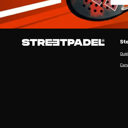
St
Qui
Cana