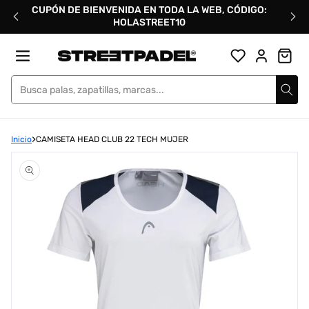
Ir
CUPÓN DE BIENVENIDA EN TODA LA WEB, CÓDIGO:
directamente
HOLASTREET10
al
contenido
Street Padel
Inicio
CAMISETA HEAD CLUB 22 TECH MUJER
Abrir
elemento
multimedia
1
en
una
ventana
modal