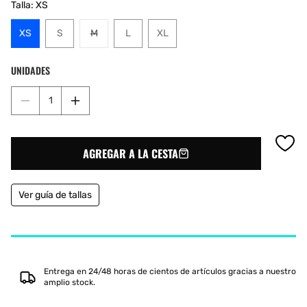
Talla:
XS
Variante
XS
S
M
L
XL
agotada
o
UNIDADES
no
disponible
Reducir
Aumentar
cantidad
cantidad
para
para
CAMISETA
CAMISETA
AGREGAR A LA CESTA
HEAD
HEAD
CLUB
CLUB
22
22
TECH
TECH
Ver guía de tallas
MUJER
MUJER
Entrega en 24/48 horas de cientos de artículos gracias a nuestro
amplio stock.