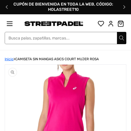
Ir
CUPÓN DE BIENVENIDA EN TODA LA WEB, CÓDIGO:
directamente
HOLASTREET10
al
contenido
Street Padel
Inicio
CAMISETA SIN MANGAS ASICS COURT MUJER ROSA
Abrir
elemento
multimedia
1
en
una
ventana
modal