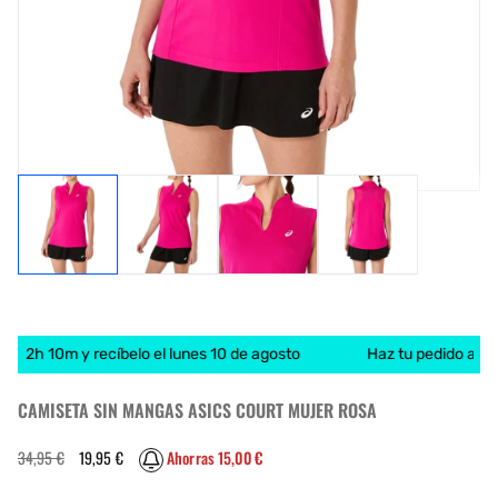
de 2h 10m y recíbelo el lunes 10 de agosto
Haz tu pedido antes
CAMISETA SIN MANGAS ASICS COURT MUJER ROSA
Precio
Precio
34,95 €
19,95 €
Ahorras 15,00 €
habitual
de
oferta